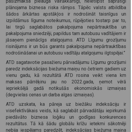
pašizmaksa pieauga vairākkārtīgi, neietilpst saprātīgi
plānojama biznesa riska rāmjos. Tāpēc valsts atbildība
šādos ārkārtas apstākļos ir nodrošināt taisnīgus un
izpildāmus līguma noteikumus, rūpējoties tostarp par to,
lai tirgū saglabātos pakalpojuma nepārtrauktība un
pakalpojuma sniedzēji, papildus tam autobusu vadītājiem ir
jāsaņem pienācīgs atalgojums. ATD Līgumu grozījumu
risinājums ir un būs garants pakalpojuma nepārtrauktības
nodrošināšanai un autobusu vadītāju atalgojumu ilgtspējai.”
ATD sagatavotie pasažieru pārvadājumu Līgumu grozījumi
paredz indeksācijas biežuma maiņu no četriem gadiem uz
vienu gadu, kā rezultātā ATD rosina veikt viena km
maksas pārrēķinu jau no 2022.gada, ņemot vērā
iepriekšējā gadā notikušās ekonomiskās izmaiņas
(degvielas cenas un darba algas izmaiņas).
ATD uzskata, ka pāreja uz biežāku indeksāciju ir
visefektīvākais veids, kā saglabāt pārvadātāju iepirkumā
piedāvāto biznesa loģiku un godīgas konkurences
rezultātus. Tā kā šādu globālu krīžu ietekmi sākotnēji
nebija iespējams paredzēt, indeksācijas biežuma maiņa