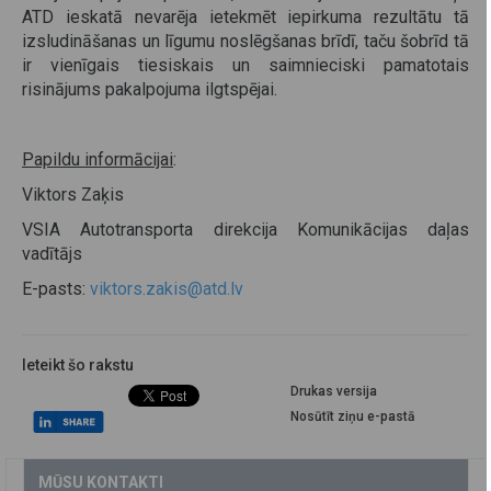
ATD ieskatā nevarēja ietekmēt iepirkuma rezultātu tā
izsludināšanas un līgumu noslēgšanas brīdī, taču šobrīd tā
ir vienīgais tiesiskais un saimnieciski pamatotais
risinājums pakalpojuma ilgtspējai.
Papildu informācijai
:
Viktors Zaķis
VSIA Autotransporta direkcija Komunikācijas daļas
vadītājs
E-pasts:
viktors.zakis@atd.lv
Ieteikt šo rakstu
Drukas versija
Nosūtīt ziņu e-pastā
MŪSU KONTAKTI