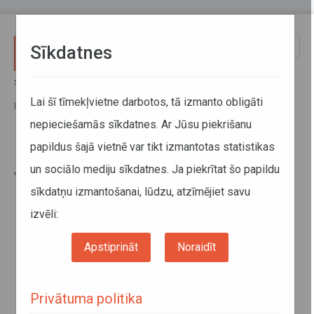
Pārlekt uz galveno saturu
Toggle
Sīkdatnes
naviga
Sākums
Jaunumi
IUB piekrīt ATD sagatavotajam vērtējumam attiecībā uz ilgtermiņa
Lai šī tīmekļvietne darbotos, tā izmanto obligāti
līgumu indeksācijas biežuma maiņu
nepieciešamās sīkdatnes. Ar Jūsu piekrišanu
papildus šajā vietnē var tikt izmantotas statistikas
IUB piekrīt ATD sagatavotajam
un sociālo mediju sīkdatnes. Ja piekrītat šo papildu
vērtējumam attiecībā uz
sīkdatņu izmantošanai, lūdzu, atzīmējiet savu
ilgtermiņa līgumu indeksācijas
biežuma maiņu
izvēli:
Apstiprināt
Noraidīt
Privātuma politika