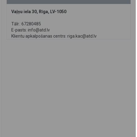
Vaļņu iela 30, Rīga, LV-1050
Tālr.: 67280485
E-pasts:
info@atd.lv
Klientu apkalpošanas centrs:
riga.kac@atd.lv