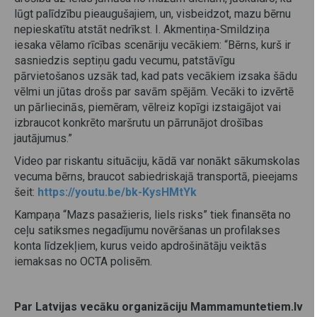
lūgt palīdzību pieaugušajiem, un, visbeidzot, mazu bērnu
nepieskatītu atstāt nedrīkst. I. Akmentiņa-Smildziņa
iesaka vēlamo rīcības scenāriju vecākiem: “Bērns, kurš ir
sasniedzis septiņu gadu vecumu, patstāvīgu
pārvietošanos uzsāk tad, kad pats vecākiem izsaka šādu
vēlmi un jūtas drošs par savām spējām. Vecāki to izvērtē
un pārliecinās, piemēram, vēlreiz kopīgi izstaigājot vai
izbraucot konkrēto maršrutu un pārrunājot drošības
jautājumus.”
Video par riskantu situāciju, kādā var nonākt sākumskolas
vecuma bērns, braucot sabiedriskajā transportā, pieejams
šeit:
https://youtu.be/bk-KysHMtYk
Kampaņa “Mazs pasažieris, liels risks” tiek finansēta no
ceļu satiksmes negadījumu novēršanas un profilakses
konta līdzekļiem, kurus veido apdrošinātāju veiktās
iemaksas no OCTA polisēm.
Par Latvijas vecāku organizāciju Mammamuntetiem.lv