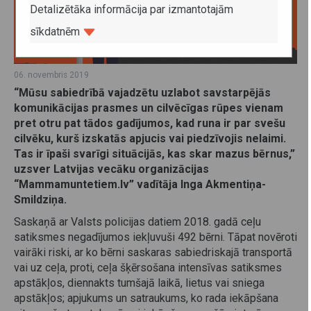
Detalizētāka informācija par izmantotajām
sīkdatnēm
06. novembris 2019
“Mūsu sabiedrībā vajadzētu uzlabot savstarpējās
komunikācijas prasmes un cilvēcīgas rūpes vienam
pret otru pat tādos gadījumos, kad runa ir par svešu
cilvēku, kurš izskatās apjucis vai piedzīvojis nelaimi.
Tas ir īpaši svarīgi situācijās, kas skar mazus bērnus,”
uzsver Latvijas vecāku organizācijas
“Mammamuntetiem.lv” vadītāja Inga Akmentiņa-
Smildziņa.
Saskaņā ar Valsts policijas datiem 2018. gadā ceļu
satiksmes negadījumos iekļuvuši 492 bērni. Tāpat novēroti
vairāki riski, ar ko bērni saskaras sabiedriskajā transportā
vai uz ceļa, proti, ceļa šķērsošana intensīvas satiksmes
apstākļos, diennakts tumšajā laikā, lietus vai sniega
apstākļos; apjukums un satraukums, ko rada iekāpšana