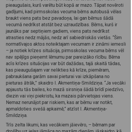
pieaugušais, kurš varētu būt kopā ar mazo. Tāpat novēroti
gadījumi, kad pirmsskolas vecuma bērns autobusā vēlas
braukt viens pats bez pavadoņa, lai gan bērnus šādā
vecumā nedrīkst atstāt bez uzraudzības. Bērns, kurš ir
jaunāks par septiņiem gadiem, viens pats nedrīkst
atrasties nedz mājās, nedz arī sabiedriskās vietās. “Šim
normatīvajos aktos noteiktajam vecumam ir zināmi iemesli
– ja notiek krīzes situācija, pirmsskolas vecuma bērns vēl
nav spējīgs pieņemt lēmumu par pareizāko rīcību. Bērna
acīs krīzes situācijas var būt dažādas, tajā skaitā tādas,
kas pieaugušajam var nelikties kā krīze, piemēram,
pabraukšana garām savai pieturai vai izkāpšana no
pieturas ātrāk,” skaidro I. Akmentiņa-Smildziņa. “Ja vecāki
apjaustu tās bailes, ko mazā sirsniņa šādā brīdī piedzīvo,
diezin vai viņi piekristu, ka mazais pārvietojas viens.
Nemaz nerunājot par riskiem, kas ar bērnu var notikt,
apmaldoties svešā apkaimē,” atzīst I. Akmentiņa-
Smildziņa.
Trīs zelta likumi, kas vecākiem jāievēro, – bērnam par
drošību uz ielas jāmāca no mazām dienām, jāskaidro, kā