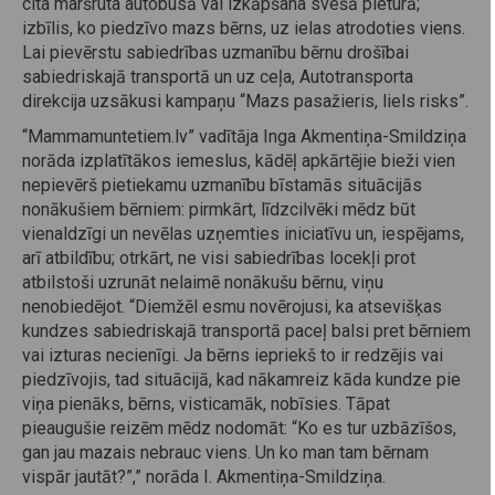
cita maršruta autobusā vai izkāpšana svešā pieturā;
izbīlis, ko piedzīvo mazs bērns, uz ielas atrodoties viens.
Lai pievērstu sabiedrības uzmanību bērnu drošībai
sabiedriskajā transportā un uz ceļa, Autotransporta
direkcija uzsākusi kampaņu “Mazs pasažieris, liels risks”.
“Mammamuntetiem.lv” vadītāja Inga Akmentiņa-Smildziņa
norāda izplatītākos iemeslus, kādēļ apkārtējie bieži vien
nepievērš pietiekamu uzmanību bīstamās situācijās
nonākušiem bērniem: pirmkārt, līdzcilvēki mēdz būt
vienaldzīgi un nevēlas uzņemties iniciatīvu un, iespējams,
arī atbildību; otrkārt, ne visi sabiedrības locekļi prot
atbilstoši uzrunāt nelaimē nonākušu bērnu, viņu
nenobiedējot. “Diemžēl esmu novērojusi, ka atsevišķas
kundzes sabiedriskajā transportā paceļ balsi pret bērniem
vai izturas necienīgi. Ja bērns iepriekš to ir redzējis vai
piedzīvojis, tad situācijā, kad nākamreiz kāda kundze pie
viņa pienāks, bērns, visticamāk, nobīsies. Tāpat
pieaugušie reizēm mēdz nodomāt: “Ko es tur uzbāzīšos,
gan jau mazais nebrauc viens. Un ko man tam bērnam
vispār jautāt?”,” norāda I. Akmentiņa-Smildziņa.