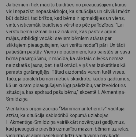
Ja bērniem tiek mācīts baidīties no pieaugušajiem, kurus
viņi nepazīst, nepaskaidrojot, ka situācijas un cilvēki mēdz
būt dažādi, tad brīžos, kad bērns ir apmaldījies un viens,
viņš, visticamāk, baidīsies vērsties pēc palīdzības. “Lai
vērstu bērna uzmanību uz riskiem, kas pastāv ārpus
mājas, atbildīgi vecāki saviem bērniem stāsta par
sliktajiem pieaugušajiem, kuri varētu nodarīt pāri. Un tādi
patiešām pastāv. Viens no padomiem, kas saistās ar sava
bērna pasargāšanu, ir mācība, ka sliktais cilvēks nemaz
neizskatās ļauns, bet, tieši otrādi, viņš var izskatīties kā
parasts garāmgājējs. Tātad aizdomās varam turēt visus.
Taču, ja paralēli bērnam netiek skaidrots, kādos gadījumos,
kā un kuram pieaugušajam lūgt palīdzību, var izveidoties
situācija, kas apdraud pašu bērnu,” akcentē I. Akmentiņa-
Smildziņa.
Vienlaikus organizācijas “Mammamuntetiem.lv” vadītāja
atzīst, ka situācija sabiedrībā kopumā uzlabojas.
I. Akmentiņa-Smildziņa vairākkārt novērojusi gadījumus,
kad pieaugušie pievērš uzmanību mazam bērnam uz ielas,
vispirms ar acīm pasekojot līdzi, vai tuvumā nav kāds