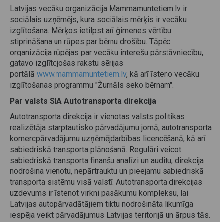
Latvijas vecāku organizācija Mammamuntetiem.lv ir
sociālais uzņēmējs, kura sociālais mērķis ir vecāku
izglītošana. Mērķos ietilpst arī ģimenes vērtību
stiprināšana un rūpes par bērnu drošību. Tāpēc
organizācija rūpējas par vecāku interešu pārstāvniecību,
gatavo izglītojošas rakstu sērijas
portālā
www.mammamuntetiem.lv
, kā arī īsteno vecāku
izglītošanas programmu "Žurnāls seko bērnam".
Par valsts SIA Autotransporta direkcija
Autotransporta direkcija ir vienotas valsts politikas
realizētāja starptautisko pārvadājumu jomā, autotransporta
komercpārvadājumu uzņēmējdarbības licencēšanā, kā arī
sabiedriskā transporta plānošanā. Regulāri veicot
sabiedriskā transporta finanšu analīzi un auditu, direkcija
nodrošina vienotu, nepārtrauktu un pieejamu sabiedriskā
transporta sistēmu visā valstī. Autotransporta direkcijas
uzdevums ir īstenot virkni pasākumu kompleksu, lai
Latvijas autopārvadātājiem tiktu nodrošināta likumīga
iespēja veikt pārvadājumus Latvijas teritorijā un ārpus tās.