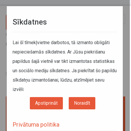
Pārlekt uz galveno saturu
Toggle
Sīkdatnes
naviga
Sākums
Jaunumi
Inga Akmentiņa-Smildziņa: sabiedrībā jāveicina cilvēcīgas rūpes par
Lai šī tīmekļvietne darbotos, tā izmanto obligāti
bīstamās situācijās nonākušiem bērniem
nepieciešamās sīkdatnes. Ar Jūsu piekrišanu
papildus šajā vietnē var tikt izmantotas statistikas
Inga Akmentiņa-Smildziņa:
un sociālo mediju sīkdatnes. Ja piekrītat šo papildu
sabiedrībā jāveicina cilvēcīgas
sīkdatņu izmantošanai, lūdzu, atzīmējiet savu
rūpes par bīstamās situācijās
nonākušiem bērniem
izvēli:
Apstiprināt
Noraidīt
Privātuma politika