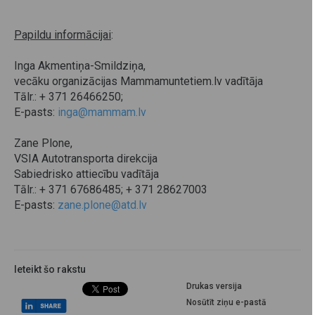
Papildu informācijai
:
Inga Akmentiņa-Smildziņa,
vecāku organizācijas Mammamuntetiem.lv vadītāja
Tālr.: + 371 26466250;
E-pasts:
inga@mammam.lv
Zane Plone,
VSIA Autotransporta direkcija
Sabiedrisko attiecību vadītāja
Tālr.: + 371 67686485; + 371 28627003
E-pasts:
zane.plone@atd.lv
Ieteikt šo rakstu
Drukas versija
Nosūtīt ziņu e-pastā