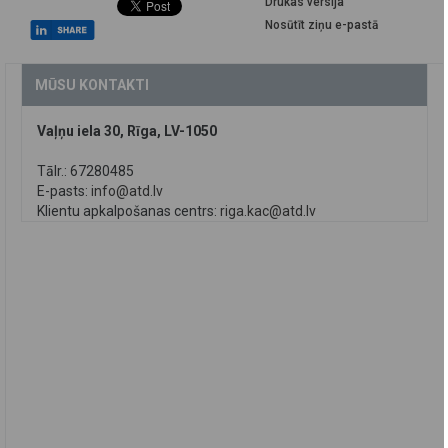
Drukas versija
Nosūtīt ziņu e-pastā
MŪSU KONTAKTI
Vaļņu iela 30, Rīga, LV-1050
Tālr.: 67280485
E-pasts:
info@atd.lv
Klientu apkalpošanas centrs:
riga.kac@atd.lv