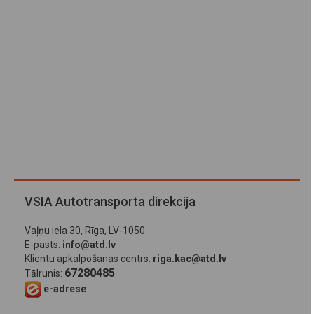
VSIA Autotransporta direkcija
Vaļņu iela 30, Rīga, LV-1050
E-pasts:
info@atd.lv
Klientu apkalpošanas centrs:
riga.kac@atd.lv
67280485
Tālrunis:
e-adrese