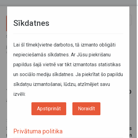
Pārlekt uz galveno saturu
Toggle
Sīkdatnes
naviga
Sākums
Jaunumi
Baltijas čempionāta šosejas riteņbraukšanā laikā no 27. līdz 29.
Lai šī tīmekļvietne darbotos, tā izmanto obligāti
jūnijam būs izmaiņas reģionālo autobusu maršrutu izpildē Cēsīs un
apkaimē
nepieciešamās sīkdatnes. Ar Jūsu piekrišanu
papildus šajā vietnē var tikt izmantotas statistikas
Baltijas čempionāta šosejas
un sociālo mediju sīkdatnes. Ja piekrītat šo papildu
riteņbraukšanā laikā no 27. līdz
sīkdatņu izmantošanai, lūdzu, atzīmējiet savu
29. jūnijam būs izmaiņas reģionālo
izvēli:
autobusu maršrutu izpildē Cēsīs
un apkaimē
Apstiprināt
Noraidīt
26. jūnijs 2025
Saistībā ar Baltijas čempionātu šosejas
Privātuma politika
riteņbraukšanā, kas no šī gada 26. līdz 29. jūnijam