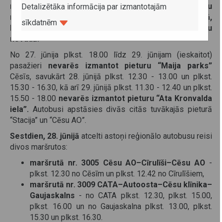
notiek Cēsīs un Priekuļos, būs izmaiņas vairāku
Detalizētāka informācija par izmantotajām
reģionālo autobusu pieturu apkalpošanā Cēsu pilsētā,
sīkdatnēm
kā arī ir atcelti daži reģionālo autobusu reisi Cēsu
novadā.
No 27. jūnija plkst. 18.00 līdz 29. jūnijam (ieskaitot)
pasažieri
nevarēs izmantot pieturu “Maija parks”
Cēsīs, savukārt 28. jūnijā plkst. 12.30 - 13.00 un plkst.
15.30 - 16.30, kā arī 29. jūnijā plkst. 11.30 - 12.40 un plkst.
15.50 - 18.00
nevarēs izmantot pieturu “Ata Kronvalda
iela”.
Autobusi apstāsies divās citās tuvākajās pieturā
“Stacija” un “Cēsu AO”.
Sestdien, 28. jūnijā
atcelti astoņi reģionālo autobusu reisi
divos maršrutos:
maršrutā nr. 3005 Cēsu AO–Cīrulīši–Cēsu AO
-
plkst. 12.30 no Cēsīm un plkst. 12.42 no Cīrulīšiem,
maršrutā nr. 3009 CATA–Autoosta–Cēsu klīnika–
Gaujaskalns
- no CATA plkst. 12.30, plkst. 15.00,
plkst. 16.00 un no Gaujaskalna plkst. 13.00, plkst.
15.30 un plkst. 16.30.