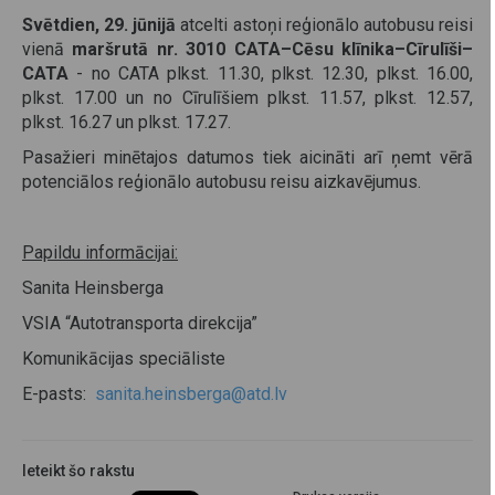
Svētdien, 29. jūnijā
atcelti astoņi reģionālo autobusu reisi
vienā
maršrutā nr. 3010 CATA–Cēsu klīnika–Cīrulīši–
CATA
- no CATA plkst. 11.30, plkst. 12.30, plkst. 16.00,
plkst. 17.00 un no Cīrulīšiem plkst. 11.57, plkst. 12.57,
plkst. 16.27 un plkst. 17.27.
Pasažieri minētajos datumos tiek aicināti arī ņemt vērā
potenciālos reģionālo autobusu reisu aizkavējumus.
Papildu informācijai:
Sanita Heinsberga
VSIA “Autotransporta direkcija”
Komunikācijas speciāliste
E-pasts:
sanita.heinsberga@atd.lv
Ieteikt šo rakstu