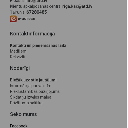
E-pasts:
info@atd.lv
Klientu apkalpošanas centrs:
riga.kac@atd.lv
67280485
Tālrunis:
e-adrese
Kontaktinformācija
Kontakti un pieņemšanas laiki
Medijiem
Rekvizīti
Noderīgi
Biežāk uzdotie jautājumi
Informācija par valstīm
Piekļūstamības paziņojums
Sīkdatņu izvēles maiņa
Privātuma politika
Seko mums
Facebook