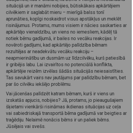
situācijā un ir manāmi nobijies, būtiskākais apkārtējiem
cilvēkiem ir saglabāt mieru – mierīgā balss tonī
aprunāties, kopīgi noskaidrot visus apstākļus un meklēt
risinājumus. Protams, mums visiem ir nācies saskarties ar
apkārtējo vienaldzību, un viens no iemesliem, kādēļ tā
notiek bērnu gadījumā, ir bailes no vecāku reakcijas. Ir
novēroti gadījumi, kad apkārtējo palīdzība bērnam
rezultējas ar neadekvātu vecāku reakciju –
neapmierinātību un dusmām uz līdzcilvēku, kurš patiesībā
ir gribējis labu. Lai izvairītos no potenciālā konflikta,
apkārtējie reizēm izvēlas šādās situācijās neiesaistīties.
Tas savukārt vairs nav jautājums par palīdzību bērnam, bet
par šo cilvēku iekšējo problēmu.
Vai jācenšas palīdzēt katram bērnam, kurš ir viens un
izskatās apjucis, nobijies? Jā, protams, jo pieaugušajiem
šķietami vienkārši risināmas ikdienas situācijas uz ceļa
vai sabiedriskajā transportā bērna gadījumā var beigties ar
traģēdiju. Nelaimē nonācis bērns ir un paliek bērns.
Jūsējais vai svešs.