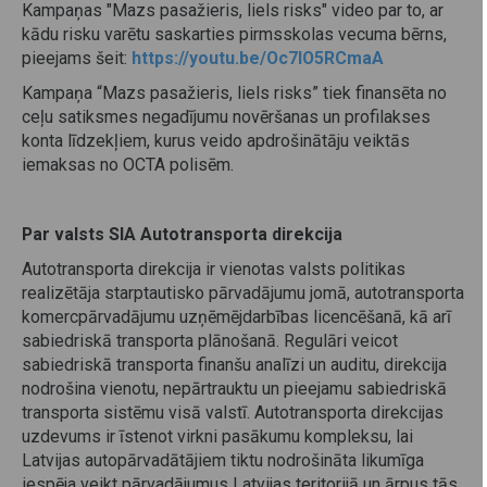
Kampaņas "Mazs pasažieris, liels risks" video par to, ar
kādu risku varētu saskarties pirmsskolas vecuma bērns,
pieejams šeit:
https://youtu.be/Oc7lO5RCmaA
Kampaņa “Mazs pasažieris, liels risks” tiek finansēta no
ceļu satiksmes negadījumu novēršanas un profilakses
konta līdzekļiem, kurus veido apdrošinātāju veiktās
iemaksas no OCTA polisēm.
Par valsts SIA Autotransporta direkcija
Autotransporta direkcija ir vienotas valsts politikas
realizētāja starptautisko pārvadājumu jomā, autotransporta
komercpārvadājumu uzņēmējdarbības licencēšanā, kā arī
sabiedriskā transporta plānošanā. Regulāri veicot
sabiedriskā transporta finanšu analīzi un auditu, direkcija
nodrošina vienotu, nepārtrauktu un pieejamu sabiedriskā
transporta sistēmu visā valstī. Autotransporta direkcijas
uzdevums ir īstenot virkni pasākumu kompleksu, lai
Latvijas autopārvadātājiem tiktu nodrošināta likumīga
iespēja veikt pārvadājumus Latvijas teritorijā un ārpus tās.