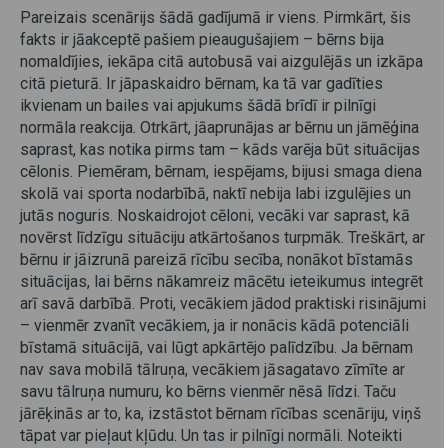
Pareizais scenārijs šādā gadījumā ir viens. Pirmkārt, šis
fakts ir jāakceptē pašiem pieaugušajiem – bērns bija
nomaldījies, iekāpa citā autobusā vai aizgulējās un izkāpa
citā pieturā. Ir jāpaskaidro bērnam, ka tā var gadīties
ikvienam un bailes vai apjukums šādā brīdī ir pilnīgi
normāla reakcija. Otrkārt, jāaprunājas ar bērnu un jāmēģina
saprast, kas notika pirms tam – kāds varēja būt situācijas
cēlonis. Piemēram, bērnam, iespējams, bijusi smaga diena
skolā vai sporta nodarbībā, naktī nebija labi izgulējies un
jutās noguris. Noskaidrojot cēloni, vecāki var saprast, kā
novērst līdzīgu situāciju atkārtošanos turpmāk. Treškārt, ar
bērnu ir jāizrunā pareizā rīcību secība, nonākot bīstamās
situācijas, lai bērns nākamreiz mācētu ieteikumus integrēt
arī savā darbībā. Proti, vecākiem jādod praktiski risinājumi
– vienmēr zvanīt vecākiem, ja ir nonācis kādā potenciāli
bīstamā situācijā, vai lūgt apkārtējo palīdzību. Ja bērnam
nav sava mobilā tālruņa, vecākiem jāsagatavo zīmīte ar
savu tālruņa numuru, ko bērns vienmēr nēsā līdzi. Taču
jārēķinās ar to, ka, izstāstot bērnam rīcības scenāriju, viņš
tāpat var pieļaut kļūdu. Un tas ir pilnīgi normāli. Noteikti