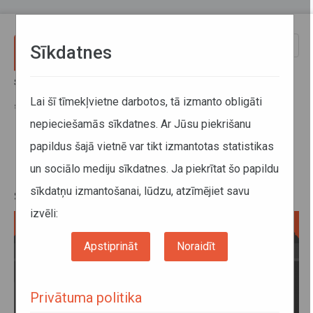
Pārlekt uz galveno saturu
Toggle
Sīkdatnes
naviga
Sākums
Jaunumi
Bērnam laikus jāmāca, kā rīkoties baiļu situācijās uz ceļa un
Lai šī tīmekļvietne darbotos, tā izmanto obligāti
sabiedriskajā transportā
nepieciešamās sīkdatnes. Ar Jūsu piekrišanu
papildus šajā vietnē var tikt izmantotas statistikas
Bērnam laikus jāmāca, kā rīkoties
un sociālo mediju sīkdatnes. Ja piekrītat šo papildu
baiļu situācijās uz ceļa un
sīkdatņu izmantošanai, lūdzu, atzīmējiet savu
sabiedriskajā transportā
izvēli:
Apstiprināt
Noraidīt
Privātuma politika