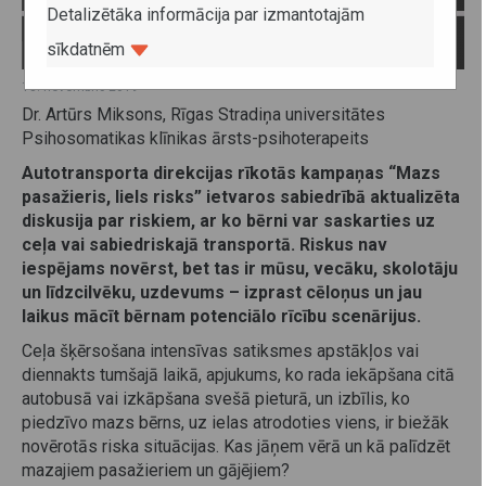
Detalizētāka informācija par izmantotajām
sīkdatnēm
13. novembris 2019
Dr. Artūrs Miksons, Rīgas Stradiņa universitātes
Psihosomatikas klīnikas ārsts-psihoterapeits
Autotransporta direkcijas rīkotās kampaņas “Mazs
pasažieris, liels risks” ietvaros
sabiedrībā aktualizēta
diskusija par riskiem, ar ko bērni var saskarties uz
ceļa vai sabiedriskajā transportā. Riskus nav
iespējams novērst, bet tas ir mūsu, vecāku, skolotāju
un līdzcilvēku, uzdevums – izprast cēloņus un jau
laikus mācīt bērnam potenciālo rīcību scenārijus.
Ceļa šķērsošana intensīvas satiksmes apstākļos vai
diennakts tumšajā laikā, apjukums, ko rada iekāpšana citā
autobusā vai izkāpšana svešā pieturā, un izbīlis, ko
piedzīvo mazs bērns, uz ielas atrodoties viens, ir biežāk
novērotās riska situācijas. Kas jāņem vērā un kā palīdzēt
mazajiem pasažieriem un gājējiem?