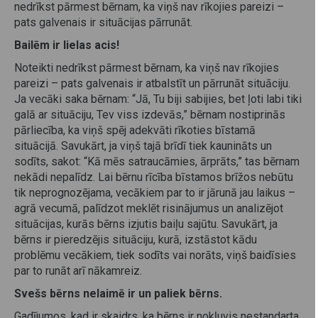
nedrīkst pārmest bērnam, ka viņš nav rīkojies pareizi –
pats galvenais ir situācijas pārrunāt.
Bailēm ir lielas acis!
Noteikti nedrīkst pārmest bērnam, ka viņš nav rīkojies
pareizi – pats galvenais ir atbalstīt un pārrunāt situāciju.
Ja vecāki saka bērnam: “Jā, Tu biji sabijies, bet ļoti labi tiki
galā ar situāciju, Tev viss izdevās,” bērnam nostiprinās
pārliecība, ka viņš spēj adekvāti rīkoties bīstamā
situācijā. Savukārt, ja viņš tajā brīdī tiek kaunināts un
sodīts, sakot: “Kā mēs satraucāmies, ārprāts,” tas bērnam
nekādi nepalīdz. Lai bērnu rīcība bīstamos brīžos nebūtu
tik neprognozējama, vecākiem par to ir jārunā jau laikus –
agrā vecumā, palīdzot meklēt risinājumus un analizējot
situācijas, kurās bērns izjutis baiļu sajūtu. Savukārt, ja
bērns ir pieredzējis situāciju, kurā, izstāstot kādu
problēmu vecākiem, tiek sodīts vai norāts, viņš baidīsies
par to runāt arī nākamreiz.
Svešs bērns nelaimē ir un paliek bērns.
Gadījumos, kad ir skaidrs, ka bērns ir nokļuvis nestandarta