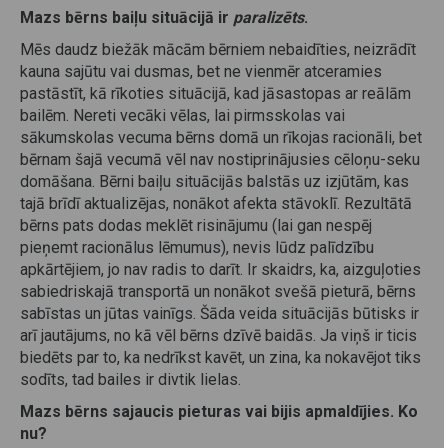
Mazs bērns baiļu situācijā ir
paralizēts
.
Mēs daudz biežāk mācām bērniem nebaidīties, neizrādīt
kauna sajūtu vai dusmas, bet ne vienmēr atceramies
pastāstīt, kā rīkoties situācijā, kad jāsastopas ar reālām
bailēm. Nereti vecāki vēlas, lai pirmsskolas vai
sākumskolas vecuma bērns domā un rīkojas racionāli, bet
bērnam šajā vecumā vēl nav nostiprinājusies cēloņu-seku
domāšana. Bērni baiļu situācijās balstās uz izjūtām, kas
tajā brīdī aktualizējas, nonākot afekta stāvoklī. Rezultātā
bērns pats dodas meklēt risinājumu (lai gan nespēj
pieņemt racionālus lēmumus), nevis lūdz palīdzību
apkārtējiem, jo nav radis to darīt. Ir skaidrs, ka, aizguļoties
sabiedriskajā transportā un nonākot svešā pieturā, bērns
sabīstas un jūtas vainīgs. Šāda veida situācijās būtisks ir
arī jautājums, no kā vēl bērns dzīvē baidās. Ja viņš ir ticis
biedēts par to, ka nedrīkst kavēt, un zina, ka nokavējot tiks
sodīts, tad bailes ir divtik lielas.
Mazs bērns sajaucis pieturas vai bijis apmaldījies. Ko
nu?