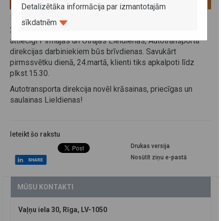
Detalizētāka informācija par izmantotajām
21. marts 2016
sīkdatnēm
2016.gada 25.martā, Lielajā piektdienā, 27. un 28.martā,
attiecīgi Pirmajās un Otrajās Lieldienās, Autotransporta
direkcijas darbiniekiem būs brīvdienas. Savukārt
pirmssvētku dienā, 24.martā, klienti tiks apkalpoti līdz
plkst.15.30.
Autotransporta direkcija novēl krāsainas, priecīgas un
saulainas Lieldienas!
Ieteikt šo rakstu
Drukas versija
Nosūtīt ziņu e-pastā
MŪSU KONTAKTI
Vaļņu iela 30, Rīga, LV-1050