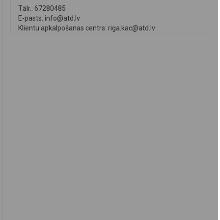
Tālr.: 67280485
E-pasts:
info@atd.lv
Klientu apkalpošanas centrs:
riga.kac@atd.lv