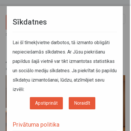
Pārlekt uz galveno saturu
Toggle
Sīkdatnes
naviga
Sākums
Jaunumi
Autotransporta direkcijas darba grafiks Lieldienu brīvdienās
Lai šī tīmekļvietne darbotos, tā izmanto obligāti
nepieciešamās sīkdatnes. Ar Jūsu piekrišanu
Autotransporta direkcijas darba
papildus šajā vietnē var tikt izmantotas statistikas
grafiks Lieldienu brīvdienās
un sociālo mediju sīkdatnes. Ja piekrītat šo papildu
sīkdatņu izmantošanai, lūdzu, atzīmējiet savu
izvēli:
Apstiprināt
Noraidīt
Privātuma politika