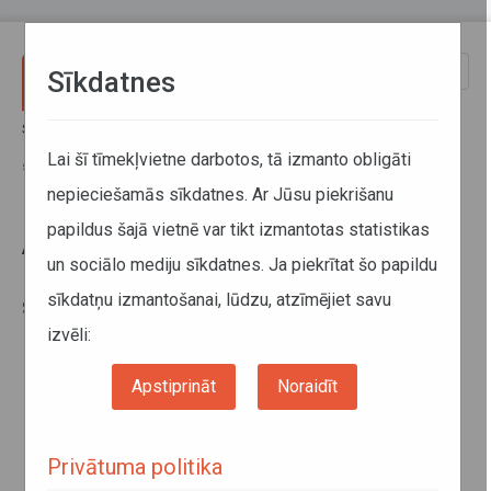
Pārlekt uz galveno saturu
Toggle
Sīkdatnes
naviga
Sākums
Jaunumi
Autotransporta direkcija aicinās pievērst uzmanību mazākajiem
Lai šī tīmekļvietne darbotos, tā izmanto obligāti
sabiedriskā transporta pasažieriem
nepieciešamās sīkdatnes. Ar Jūsu piekrišanu
papildus šajā vietnē var tikt izmantotas statistikas
Autotransporta direkcija aicinās
un sociālo mediju sīkdatnes. Ja piekrītat šo papildu
pievērst uzmanību mazākajiem
sīkdatņu izmantošanai, lūdzu, atzīmējiet savu
sabiedriskā transporta
pasažieriem
izvēli:
Apstiprināt
Noraidīt
Privātuma politika