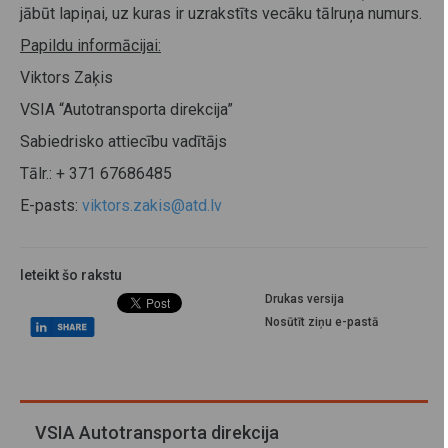
jābūt lapiņai, uz kuras ir uzrakstīts vecāku tālruņa numurs.
Papildu informācijai:
Viktors Zaķis
VSIA “Autotransporta direkcija”
Sabiedrisko attiecību vadītājs
Tālr.: + 371 67686485
E-pasts:
viktors.zakis@atd.lv
Ieteikt šo rakstu
Drukas versija
Nosūtīt ziņu e-pastā
VSIA Autotransporta direkcija