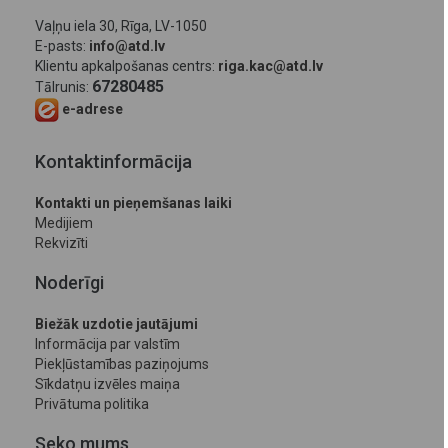
Vaļņu iela 30, Rīga, LV-1050
E-pasts:
info@atd.lv
Klientu apkalpošanas centrs:
riga.kac@atd.lv
67280485
Tālrunis:
e-adrese
Kontaktinformācija
Kontakti un pieņemšanas laiki
Medijiem
Rekvizīti
Noderīgi
Biežāk uzdotie jautājumi
Informācija par valstīm
Piekļūstamības paziņojums
Sīkdatņu izvēles maiņa
Privātuma politika
Seko mums