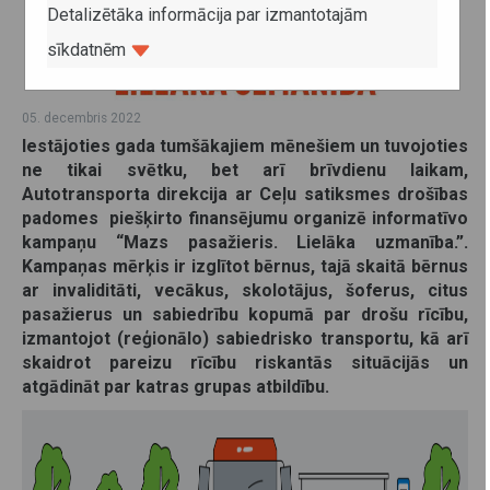
Detalizētāka informācija par izmantotajām
sīkdatnēm
05. decembris 2022
Iestājoties gada tumšākajiem mēnešiem un tuvojoties
ne tikai svētku, bet arī brīvdienu laikam,
Autotransporta direkcija ar Ceļu satiksmes drošības
padomes piešķirto finansējumu organizē informatīvo
kampaņu “Mazs pasažieris. Lielāka uzmanība.”.
Kampaņas mērķis ir izglītot bērnus, tajā skaitā bērnus
ar invaliditāti, vecākus, skolotājus, šoferus, citus
pasažierus un sabiedrību kopumā par drošu rīcību,
izmantojot (reģionālo) sabiedrisko transportu, kā arī
skaidrot pareizu rīcību riskantās situācijās un
atgādināt par katras grupas atbildību.