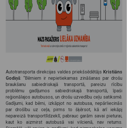
Autotransporta direkcijas valdes priekšsēdētājs
Kristiāns
Godiņš
: “Bērniem ir nepietiekamas zināšanas par drošu
braukšanu sabiedriskajā transportā, pareizu rīcību
problēmu gadījumos sabiedriskajā transportā, īpaši
reģionālajos autobusos, un drošu uzvedību ceļu satiksmē.
Gadījumi, kad bērni, izkāpjot no autobusa, nepārliecinās
par drošību uz ceļa, pirms to šķērsot, kā arī iekāpj
nepareizā transportlīdzeklī, pabrauc garām savai pieturai,
kaut ko aizmirst autobusā vai vilcienā, nav retums.