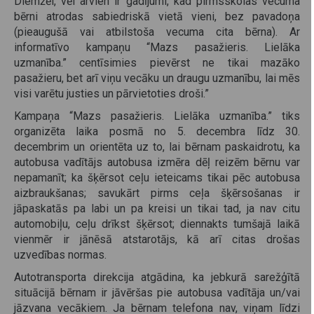
Diemžēl, vēl arvien ir gadījumi, kad pirmsskolas vecuma
bērni atrodas sabiedriskā vietā vieni, bez pavadoņa
(pieaugušā vai atbilstoša vecuma cita bērna). Ar
informatīvo kampaņu “Mazs pasažieris. Lielāka
uzmanība.” centīsimies pievērst ne tikai mazāko
pasažieru, bet arī viņu vecāku un draugu uzmanību, lai mēs
visi varētu justies un pārvietoties droši.”
Kampaņa “Mazs pasažieris. Lielāka uzmanība.” tiks
organizēta laika posmā no 5. decembra līdz 30.
decembrim un orientēta uz to, lai bērnam paskaidrotu, ka
autobusa vadītājs autobusa izmēra dēļ reizēm bērnu var
nepamanīt; ka šķērsot ceļu ieteicams tikai pēc autobusa
aizbraukšanas; savukārt pirms ceļa šķērsošanas ir
jāpaskatās pa labi un pa kreisi un tikai tad, ja nav citu
automobiļu, ceļu drīkst šķērsot; diennakts tumšajā laikā
vienmēr ir jānēsā atstarotājs, kā arī citas drošas
uzvedības normas.
Autotransporta direkcija atgādina, ka jebkurā sarežģītā
situācijā bērnam ir jāvēršas pie autobusa vadītāja un/vai
jāzvana vecākiem. Ja bērnam telefona nav, viņam līdzi