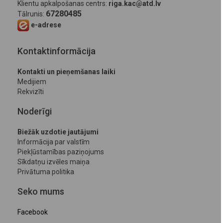
Klientu apkalpošanas centrs:
riga.kac@atd.lv
67280485
Tālrunis:
e-adrese
Kontaktinformācija
Kontakti un pieņemšanas laiki
Medijiem
Rekvizīti
Noderīgi
Biežāk uzdotie jautājumi
Informācija par valstīm
Piekļūstamības paziņojums
Sīkdatņu izvēles maiņa
Privātuma politika
Seko mums
Facebook