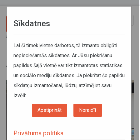
Pārlekt uz galveno saturu
Toggle
Sīkdatnes
naviga
Sākums
Jaunumi
ATD uztur aktīvu komunikāciju ar nozari un tiekas ar LPPA
Lai šī tīmekļvietne darbotos, tā izmanto obligāti
nepieciešamās sīkdatnes. Ar Jūsu piekrišanu
ATD uztur aktīvu komunikāciju ar
papildus šajā vietnē var tikt izmantotas statistikas
nozari un tiekas ar LPPA
un sociālo mediju sīkdatnes. Ja piekrītat šo papildu
sīkdatņu izmantošanai, lūdzu, atzīmējiet savu
izvēli:
Apstiprināt
Noraidīt
Privātuma politika