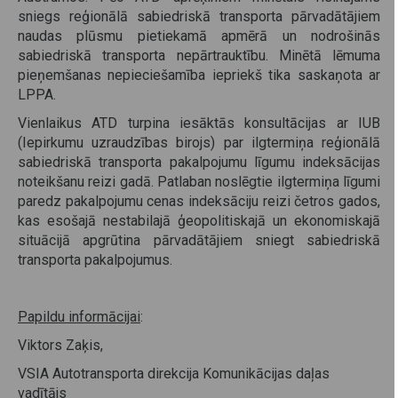
sniegs reģionālā sabiedriskā transporta pārvadātājiem
naudas plūsmu pietiekamā apmērā un nodrošinās
sabiedriskā transporta nepārtrauktību. Minētā lēmuma
pieņemšanas nepieciešamība iepriekš tika saskaņota ar
LPPA.
Vienlaikus ATD turpina iesāktās konsultācijas ar IUB
(Iepirkumu uzraudzības birojs) par ilgtermiņa reģionālā
sabiedriskā transporta pakalpojumu līgumu indeksācijas
noteikšanu reizi gadā. Patlaban noslēgtie ilgtermiņa līgumi
paredz pakalpojumu cenas indeksāciju reizi četros gados,
kas esošajā nestabilajā ģeopolitiskajā un ekonomiskajā
situācijā apgrūtina pārvadātājiem sniegt sabiedriskā
transporta pakalpojumus.
Papildu informācijai
:
Viktors Zaķis,
VSIA Autotransporta direkcija Komunikācijas daļas
vadītājs