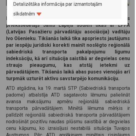
Detalizētāka informācija par izmantotajām
10. aprīlis 2026
sīkdatnēm
Lai uzturētu aktīvu komunikāciju ar nozari, ATD valdes
priekšsēdētājs Jānis Lapiņš šodien tikās ar LPPA
(Latvijas Pasažieru pārvadātāju asociācija) vadītāju
Ivo Ošenieku. Tikšanās laikā tika apspriests jautājums
par iespēju juridiski korekti mainīt noslēgto reģionālā
sabiedriskā transporta pakalpojumu līgumu
indeksāciju, kā arī situācija saistībā ar degvielas cenu
straujo pieaugumu, kas atstāj ietekmi uz
pārvadātājiem. Tikšanās laikā abas puses vienojās arī
turpmāk uzturēt aktīvu savstarpējo komunikāciju.
ATD atgādina, ka 19. martā STP (Sabiedriskā transporta
padome) atbalstīja ATD sagatavoto lēmumu palielināt
avansa maksājumu apmēru reģionālā sabiedriskā
transporta pārvadātājiem. Minētā lēmuma mērķis ir
palīdzēt reģionālā sabiedriskā transporta pārvadātājiem
nodrošināt pozitīvu naudas plūsmu saistībā ar degvielas
cenu kāpumu, ko izraisījusi nestabilā situācija Tuvajos
Austrumos. Pēc ATD aprēķiniem minētais risinājums