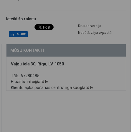
Ieteikt šo rakstu
Drukas versija
Nosūtīt ziņu e-pastā
MŪSU KONTAKTI
Vaļņu iela 30, Rīga, LV-1050
Tālr.: 67280485
E-pasts:
info@atd.lv
Klientu apkalpošanas centrs:
riga.kac@atd.lv