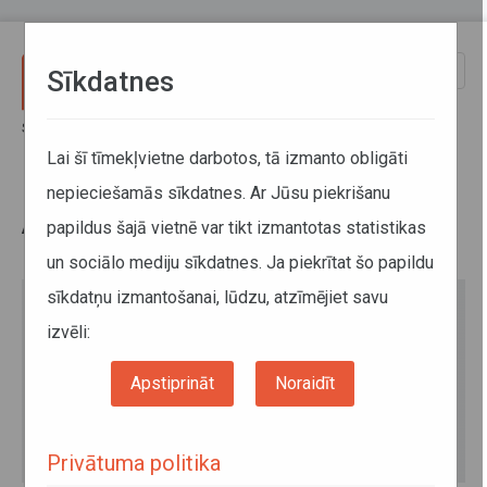
Pārlekt uz galveno saturu
Toggle
Sīkdatnes
naviga
Sākums
Jaunumi
ATD uzsāk kampaņu “Mazs pasažieris – lielāka uzmanība!”
Lai šī tīmekļvietne darbotos, tā izmanto obligāti
nepieciešamās sīkdatnes. Ar Jūsu piekrišanu
ATD uzsāk kampaņu “Mazs
papildus šajā vietnē var tikt izmantotas statistikas
pasažieris – lielāka uzmanība!”
un sociālo mediju sīkdatnes. Ja piekrītat šo papildu
sīkdatņu izmantošanai, lūdzu, atzīmējiet savu
izvēli:
Apstiprināt
Noraidīt
Privātuma politika