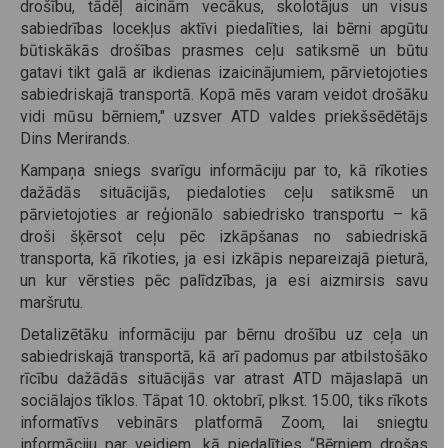
drošību, tādēļ aicinām vecākus, skolotājus un visus
sabiedrības locekļus aktīvi piedalīties, lai bērni apgūtu
būtiskākās drošības prasmes ceļu satiksmē un būtu
gatavi tikt galā ar ikdienas izaicinājumiem, pārvietojoties
sabiedriskajā transportā. Kopā mēs varam veidot drošāku
vidi mūsu bērniem," uzsver ATD valdes priekšsēdētājs
Dins Merirands.
Kampaņa sniegs svarīgu informāciju par to, kā rīkoties
dažādās situācijās, piedaloties ceļu satiksmē un
pārvietojoties ar reģionālo sabiedrisko transportu – kā
droši šķērsot ceļu pēc izkāpšanas no sabiedriskā
transporta, kā rīkoties, ja esi izkāpis nepareizajā pieturā,
un kur vērsties pēc palīdzības, ja esi aizmirsis savu
maršrutu.
Detalizētāku informāciju par bērnu drošību uz ceļa un
sabiedriskajā transportā, kā arī padomus par atbilstošāko
rīcību dažādās situācijās var atrast ATD mājaslapā un
sociālajos tīklos. Tāpat 10. oktobrī, plkst. 15.00, tiks rīkots
informatīvs vebinārs platformā Zoom, lai sniegtu
informāciju par veidiem, kā piedalīties “Bērniem drošas