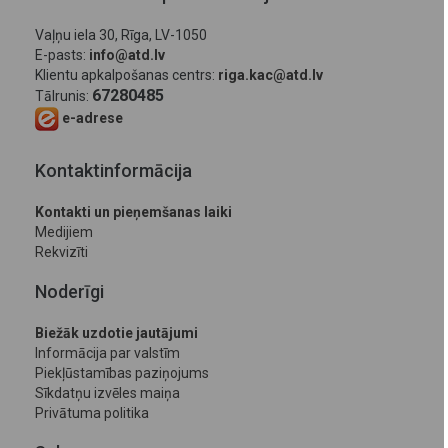
Vaļņu iela 30, Rīga, LV-1050
E-pasts:
info@atd.lv
Klientu apkalpošanas centrs:
riga.kac@atd.lv
67280485
Tālrunis:
e-adrese
Kontaktinformācija
Kontakti un pieņemšanas laiki
Medijiem
Rekvizīti
Noderīgi
Biežāk uzdotie jautājumi
Informācija par valstīm
Piekļūstamības paziņojums
Sīkdatņu izvēles maiņa
Privātuma politika