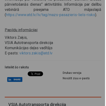
pārvietošanās dienas” aktivitātēs. Informācija par dalību
vebinārā pieejama ATD mājaslapā
(
https://www.atd.lv/lv/tag/mazs-pasazieris-liels-risks
).
Papildu informācijai
:
Viktors Zaķis,
VSIA Autotransporta direkcija
Komunikācijas daļas vadītājs
E-pasts:
viktors.zakis@atd.lv
Ieteikt šo rakstu
Drukas versija
Nosūtīt ziņu e-pastā
VSIA Autotransporta direkcija