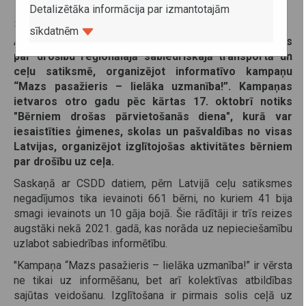
Detalizētāka informācija par izmantotajām
23. septembris 2024
sīkdatnēm
Autotransporta direkcija (ATD) turpina izglītot bērnus
par drošību reģionālajā sabiedriskajā transportā un
ceļu satiksmē, organizējot informatīvo kampaņu
“Mazs pasažieris – lielāka uzmanība!”. Kampaņas
ietvaros otro gadu pēc kārtas 17. oktobrī notiks
"Bērniem drošas pārvietošanās diena", kurā var
iesaistīties ģimenes, skolas un pašvaldības no visas
Latvijas, organizējot izglītojošas aktivitātes bērniem
par drošību uz ceļa.
Saskaņā ar CSDD datiem, pērn Latvijā ceļu satiksmes
negadījumos tika ievainoti 661 bērni, no kuriem 41 bija
smagi ievainots un 10 gāja bojā. Šie rādītāji ir trīs reizes
augstāki nekā 2021. gadā, kas norāda uz nepieciešamību
uzlabot sabiedrības informētību.
"Kampaņa “Mazs pasažieris – lielāka uzmanība!” ir vērsta
ne tikai uz informēšanu, bet arī kolektīvas atbildības
sajūtas veidošanu. Izglītošana ir pirmais solis ceļā uz