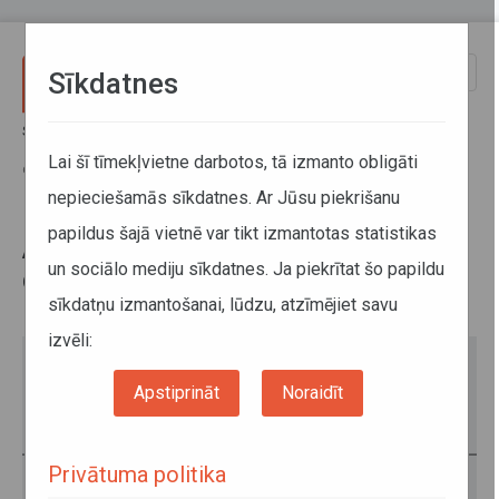
Pārlekt uz galveno saturu
Toggle
Sīkdatnes
naviga
Sākums
Jaunumi
ATD turpina izglītot bērnus par drošību sabiedriskajā transportā un
Lai šī tīmekļvietne darbotos, tā izmanto obligāti
ceļu satiksmē
nepieciešamās sīkdatnes. Ar Jūsu piekrišanu
papildus šajā vietnē var tikt izmantotas statistikas
ATD turpina izglītot bērnus par
un sociālo mediju sīkdatnes. Ja piekrītat šo papildu
drošību sabiedriskajā transportā
sīkdatņu izmantošanai, lūdzu, atzīmējiet savu
un ceļu satiksmē
izvēli:
Apstiprināt
Noraidīt
Privātuma politika