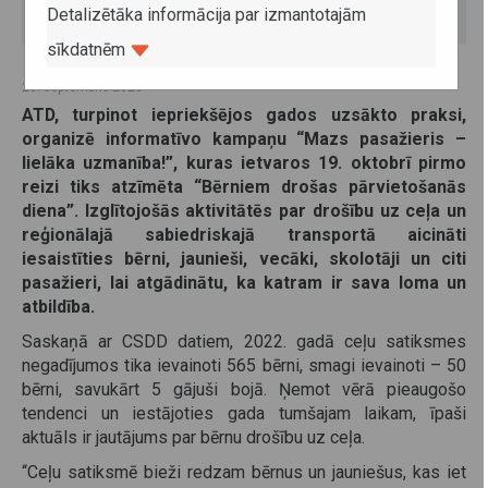
Detalizētāka informācija par izmantotajām
sīkdatnēm
26. septembris 2023
ATD, turpinot iepriekšējos gados uzsākto praksi,
organizē informatīvo kampaņu “Mazs pasažieris –
lielāka uzmanība!”, kuras ietvaros 19. oktobrī pirmo
reizi tiks atzīmēta “Bērniem drošas pārvietošanās
diena”. Izglītojošās aktivitātēs par drošību uz ceļa un
reģionālajā sabiedriskajā transportā aicināti
iesaistīties bērni, jaunieši, vecāki, skolotāji un citi
pasažieri, lai atgādinātu, ka katram ir sava loma un
atbildība.
Saskaņā ar CSDD datiem, 2022. gadā ceļu satiksmes
negadījumos tika ievainoti 565 bērni, smagi ievainoti – 50
bērni, savukārt 5 gājuši bojā. Ņemot vērā pieaugošo
tendenci un iestājoties gada tumšajam laikam, īpaši
aktuāls ir jautājums par bērnu drošību uz ceļa.
“Ceļu satiksmē bieži redzam bērnus un jauniešus, kas iet