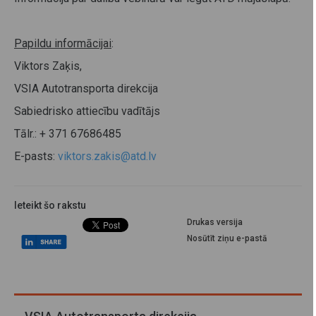
Papildu informācijai
:
Viktors Zaķis,
VSIA Autotransporta direkcija
Sabiedrisko attiecību vadītājs
Tālr.: + 371 67686485
E-pasts:
viktors.zakis@atd.lv
Ieteikt šo rakstu
Drukas versija
Nosūtīt ziņu e-pastā