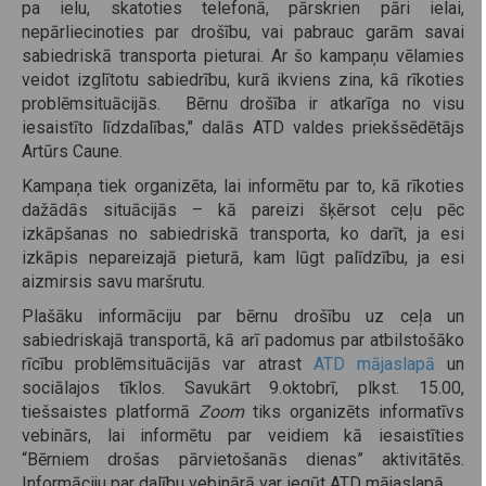
pa ielu, skatoties telefonā, pārskrien pāri ielai,
nepārliecinoties par drošību, vai pabrauc garām savai
sabiedriskā transporta pieturai. Ar šo kampaņu vēlamies
veidot izglītotu sabiedrību, kurā ikviens zina, kā rīkoties
problēmsituācijās. Bērnu drošība ir atkarīga no visu
iesaistīto līdzdalības," dalās ATD valdes priekšsēdētājs
Artūrs Caune.
Kampaņa tiek organizēta, lai informētu par to, kā rīkoties
dažādās situācijās – kā pareizi šķērsot ceļu pēc
izkāpšanas no sabiedriskā transporta, ko darīt, ja esi
izkāpis nepareizajā pieturā, kam lūgt palīdzību, ja esi
aizmirsis savu maršrutu.
Plašāku informāciju par bērnu drošību uz ceļa un
sabiedriskajā transportā, kā arī padomus par atbilstošāko
rīcību problēmsituācijās var atrast
ATD mājaslapā
un
sociālajos tīklos. Savukārt 9.oktobrī, plkst. 15.00,
tiešsaistes platformā
Zoom
tiks organizēts informatīvs
vebinārs, lai informētu par veidiem kā iesaistīties
“Bērniem drošas pārvietošanās dienas” aktivitātēs.
Informāciju par dalību vebinārā var iegūt ATD mājaslapā.