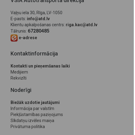
VSIA Autotransporta direkcija
Vaļņu iela 30, Rīga, LV-1050
E-pasts:
info@atd.lv
Klientu apkalpošanas centrs:
riga.kac@atd.lv
67280485
Tālrunis:
e-adrese
Kontaktinformācija
Kontakti un pieņemšanas laiki
Medijiem
Rekvizīti
Noderīgi
Biežāk uzdotie jautājumi
Informācija par valstīm
Piekļūstamības paziņojums
Sīkdatņu izvēles maiņa
Privātuma politika