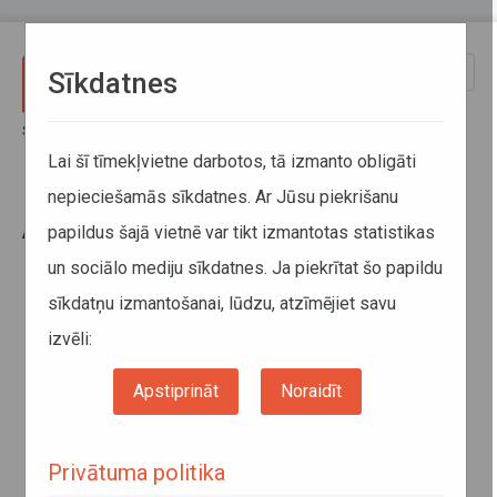
Pārlekt uz galveno saturu
Toggle
Sīkdatnes
naviga
Sākums
Jaunumi
ATD tiekas ar Limbažu un Cēsu novadu pašvaldību pārstāvjiem
Lai šī tīmekļvietne darbotos, tā izmanto obligāti
nepieciešamās sīkdatnes. Ar Jūsu piekrišanu
ATD tiekas ar Limbažu un Cēsu
papildus šajā vietnē var tikt izmantotas statistikas
novadu pašvaldību pārstāvjiem
un sociālo mediju sīkdatnes. Ja piekrītat šo papildu
sīkdatņu izmantošanai, lūdzu, atzīmējiet savu
izvēli:
Apstiprināt
Noraidīt
Privātuma politika