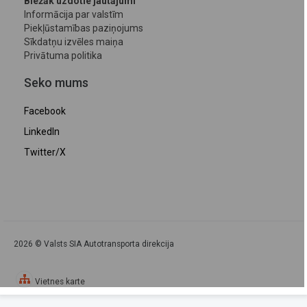
Biežāk uzdotie jautājumi
Informācija par valstīm
Piekļūstamības paziņojums
Sīkdatņu izvēles maiņa
Privātuma politika
Seko mums
Facebook
LinkedIn
Twitter/X
2026 © Valsts SIA Autotransporta direkcija
Vietnes karte