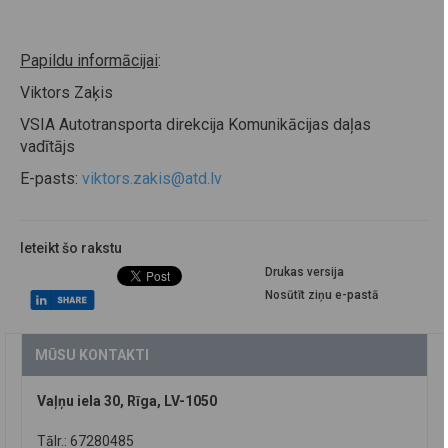
Papildu informācijai
:
Viktors Zaķis
VSIA Autotransporta direkcija Komunikācijas daļas
vadītājs
E-pasts:
viktors.zakis@atd.lv
Ieteikt šo rakstu
Drukas versija
Nosūtīt ziņu e-pastā
MŪSU KONTAKTI
Vaļņu iela 30, Rīga, LV-1050
Tālr.: 67280485