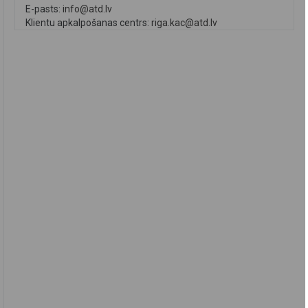
E-pasts:
info@atd.lv
Klientu apkalpošanas centrs:
riga.kac@atd.lv