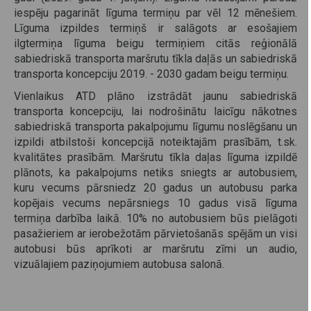
iespēju pagarināt līguma termiņu par vēl 12 mēnešiem.
Līguma izpildes termiņš ir salāgots ar esošajiem
ilgtermiņa līguma beigu termiņiem citās reģionālā
sabiedriskā transporta maršrutu tīkla daļās un sabiedriskā
transporta koncepciju 2019. - 2030 gadam beigu termiņu.
Vienlaikus ATD plāno izstrādāt jaunu sabiedriskā
transporta koncepciju, lai nodrošinātu laicīgu nākotnes
sabiedriskā transporta pakalpojumu līgumu noslēgšanu un
izpildi atbilstoši koncepcijā noteiktajām prasībām, t.sk.
kvalitātes prasībām. Maršrutu tīkla daļas līguma izpildē
plānots, ka pakalpojums netiks sniegts ar autobusiem,
kuru vecums pārsniedz 20 gadus un autobusu parka
kopējais vecums nepārsniegs 10 gadus visā līguma
termiņa darbība laikā. 10% no autobusiem būs pielāgoti
pasažieriem ar ierobežotām pārvietošanās spējām un visi
autobusi būs aprīkoti ar maršrutu zīmi un audio,
vizuālajiem paziņojumiem autobusa salonā.