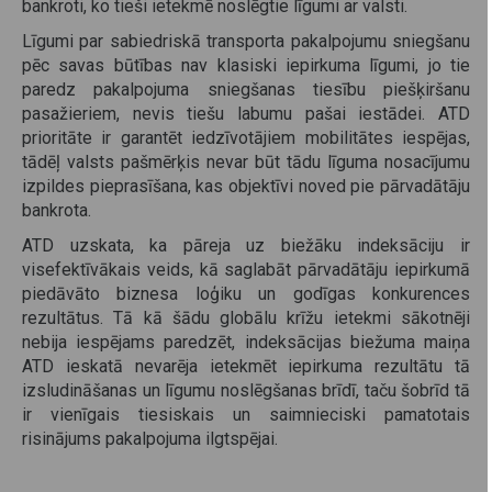
bankroti, ko tieši ietekmē noslēgtie līgumi ar valsti.
Līgumi par sabiedriskā transporta pakalpojumu sniegšanu
pēc savas būtības nav klasiski iepirkuma līgumi, jo tie
paredz pakalpojuma sniegšanas tiesību piešķiršanu
pasažieriem, nevis tiešu labumu pašai iestādei. ATD
prioritāte ir garantēt iedzīvotājiem mobilitātes iespējas,
tādēļ valsts pašmērķis nevar būt tādu līguma nosacījumu
izpildes pieprasīšana, kas objektīvi noved pie pārvadātāju
bankrota.
ATD uzskata, ka pāreja uz biežāku indeksāciju ir
visefektīvākais veids, kā saglabāt pārvadātāju iepirkumā
piedāvāto biznesa loģiku un godīgas konkurences
rezultātus. Tā kā šādu globālu krīžu ietekmi sākotnēji
nebija iespējams paredzēt, indeksācijas biežuma maiņa
ATD ieskatā nevarēja ietekmēt iepirkuma rezultātu tā
izsludināšanas un līgumu noslēgšanas brīdī, taču šobrīd tā
ir vienīgais tiesiskais un saimnieciski pamatotais
risinājums pakalpojuma ilgtspējai.