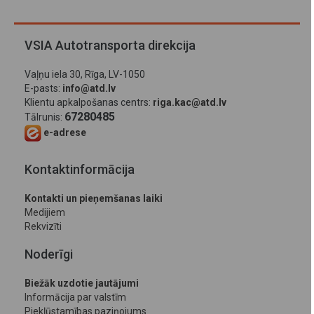
VSIA Autotransporta direkcija
Vaļņu iela 30, Rīga, LV-1050
E-pasts:
info@atd.lv
Klientu apkalpošanas centrs:
riga.kac@atd.lv
67280485
Tālrunis:
e-adrese
Kontaktinformācija
Kontakti un pieņemšanas laiki
Medijiem
Rekvizīti
Noderīgi
Biežāk uzdotie jautājumi
Informācija par valstīm
Piekļūstamības paziņojums