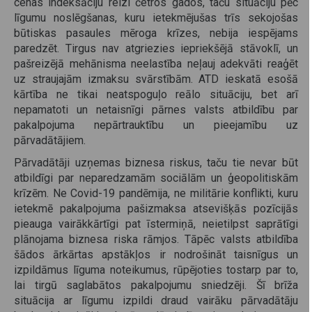
cenas indeksāciju reizi četros gados, taču situāciju pēc
līgumu noslēgšanas, kuru ietekmējušas trīs sekojošas
būtiskas pasaules mēroga krīzes, nebija iespējams
paredzēt. Tirgus nav atgriezies iepriekšējā stāvoklī, un
pašreizējā mehānisma neelastība neļauj adekvāti reaģēt
uz straujajām izmaksu svārstībām. ATD ieskatā esošā
kārtība ne tikai neatspoguļo reālo situāciju, bet arī
nepamatoti un netaisnīgi pārnes valsts atbildību par
pakalpojuma nepārtrauktību un pieejamību uz
pārvadātājiem.
Pārvadātāji uzņemas biznesa riskus, taču tie nevar būt
atbildīgi par neparedzamām sociālām un ģeopolitiskām
krīzēm. Ne Covid-19 pandēmija, ne militārie konflikti, kuru
ietekmē pakalpojuma pašizmaksa atsevišķās pozīcijās
pieauga vairākkārtīgi pat īstermiņā, neietilpst saprātīgi
plānojama biznesa riska rāmjos. Tāpēc valsts atbildība
šādos ārkārtas apstākļos ir nodrošināt taisnīgus un
izpildāmus līguma noteikumus, rūpējoties tostarp par to,
lai tirgū saglabātos pakalpojumu sniedzēji. Šī brīža
situācija ar līgumu izpildi draud vairāku pārvadātāju