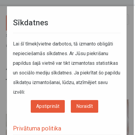
Pārlekt uz galveno saturu
Toggle
Sīkdatnes
naviga
Sākums
Jaunumi
ATD iesniegusi IUB izvērtēšanai juridiski pamatotu risinājumu
Lai šī tīmekļvietne darbotos, tā izmanto obligāti
ilgtermiņa līgumu indeksācijas biežuma maiņai
nepieciešamās sīkdatnes. Ar Jūsu piekrišanu
papildus šajā vietnē var tikt izmantotas statistikas
ATD iesniegusi IUB izvērtēšanai
un sociālo mediju sīkdatnes. Ja piekrītat šo papildu
juridiski pamatotu risinājumu
sīkdatņu izmantošanai, lūdzu, atzīmējiet savu
ilgtermiņa līgumu indeksācijas
biežuma maiņai
izvēli:
Apstiprināt
Noraidīt
Privātuma politika