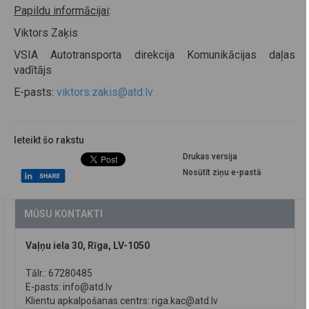
Papildu informācijai
:
Viktors Zaķis
VSIA Autotransporta direkcija Komunikācijas daļas
vadītājs
E-pasts:
viktors.zakis@atd.lv
Ieteikt šo rakstu
Drukas versija
Nosūtīt ziņu e-pastā
MŪSU KONTAKTI
Vaļņu iela 30, Rīga, LV-1050
Tālr.: 67280485
E-pasts:
info@atd.lv
Klientu apkalpošanas centrs:
riga.kac@atd.lv