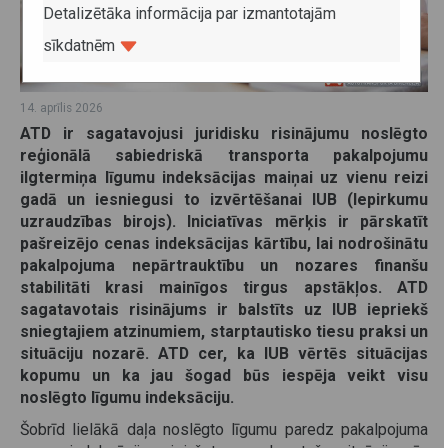
Detalizētāka informācija par izmantotajām
sīkdatnēm
14. aprīlis 2026
ATD ir sagatavojusi juridisku risinājumu noslēgto
reģionālā sabiedriskā transporta pakalpojumu
ilgtermiņa līgumu indeksācijas maiņai uz vienu reizi
gadā un iesniegusi to izvērtēšanai IUB (Iepirkumu
uzraudzības birojs). Iniciatīvas mērķis ir pārskatīt
pašreizējo cenas indeksācijas kārtību, lai nodrošinātu
pakalpojuma nepārtrauktību un nozares finanšu
stabilitāti krasi mainīgos tirgus apstākļos. ATD
sagatavotais risinājums ir balstīts uz IUB iepriekš
sniegtajiem atzinumiem, starptautisko tiesu praksi un
situāciju nozarē. ATD cer, ka IUB vērtēs situācijas
kopumu un ka jau šogad būs iespēja veikt visu
noslēgto līgumu indeksāciju.
Šobrīd lielākā daļa noslēgto līgumu paredz pakalpojuma