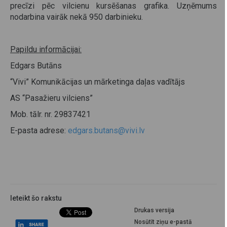
precīzi pēc vilcienu kursēšanas grafika. Uzņēmums
nodarbina vairāk nekā 950 darbinieku.
Papildu informācijai:
Edgars Butāns
“Vivi” Komunikācijas un mārketinga daļas vadītājs
AS “Pasažieru vilciens”
Mob. tālr. nr. 29837421
E-pasta adrese:
edgars.butans@vivi.lv
Ieteikt šo rakstu
Drukas versija
Nosūtīt ziņu e-pastā