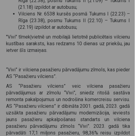
Rīga (22.38), posmu Tukums II (21.09) – Tukums I
(21.18) izpildot ar autobusu;
Vilciens Nr. 6538 kursēs posmā Tukums I (22.23) –
Rīga (23.38), posmu Tukums II (22.10) – Tukums I
(22.19) izpildot ar autobusu;
''Vivi" tīmekļvietnē un mobilajā lietotnē publicētais vilcienu
kustības saraksts, kas redzams 10 dienas uz priekšu, jau
ietver šīs izmaiņas.
“Vivi” ir vilciena pasažieru pārvadājumu zīmols, kas pieder
AS “Pasažieru vilciens”.
AS “Pasažieru vilciens” veic vilciena pasažieru
pārvadājumus ar zīmolu “Vivi”, sniedz ritošā sastāva
remonta pakalpojumus un nodrošina komercreisu servisu.
AS “Pasažieru vilciens” ir dibināta 2001. gadā, 2023. gadā
uzsākta pasažieru pārvadājumu modernizācija, ieviests
jauns pasažieru apkalpošanas standarts un vilciena
pasažieru pārvadājumu zīmols “Vivi”. 2023. gadā tika
pārvadāti 17,1 miljons pasažieru, 98,36% reisu izpildot