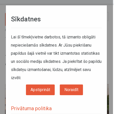
Pārlekt uz galveno saturu
Toggle
Sīkdatnes
naviga
Sākums
Jaunumi
23. un 24. oktobrī atsevišķi elektrovilcienu reisi starp Tukums I un
Lai šī tīmekļvietne darbotos, tā izmanto obligāti
Tukums II stacijām tiks izpildīti ar autobusiem
nepieciešamās sīkdatnes. Ar Jūsu piekrišanu
papildus šajā vietnē var tikt izmantotas statistikas
23. un 24. oktobrī atsevišķi
un sociālo mediju sīkdatnes. Ja piekrītat šo papildu
elektrovilcienu reisi starp Tukums
sīkdatņu izmantošanai, lūdzu, atzīmējiet savu
I un Tukums II stacijām tiks
izpildīti ar autobusiem
izvēli:
Apstiprināt
Noraidīt
Privātuma politika