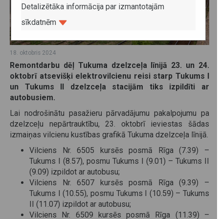
Detalizētāka informācija par izmantotajām
sīkdatnēm
18. oktobris 2024
Remontdarbu dēļ Tukuma dzelzceļa līnijā 23. un 24.
oktobrī atsevišķi elektrovilcienu reisi starp Tukums I
un Tukums II dzelzceļa stacijām tiks izpildīti ar
autobusiem.
Lai nodrošinātu pasažieru pārvadājumu pakalpojumu pa
dzelzceļu nepārtrauktību, 23. oktobrī ieviestas šādas
izmaiņas vilcienu kustības grafikā Tukuma dzelzceļa līnijā.
Vilciens Nr. 6505 kursēs posmā Rīga (7.39) –
Tukums I (8.57), posmu Tukums I (9.01) – Tukums II
(9.09) izpildot ar autobusu;
Vilciens Nr. 6507 kursēs posmā Rīga (9.39) –
Tukums I (10.55), posmu Tukums I (10.59) – Tukums
II (11.07) izpildot ar autobusu;
Vilciens Nr. 6509 kursēs posmā Rīga (11.39) –