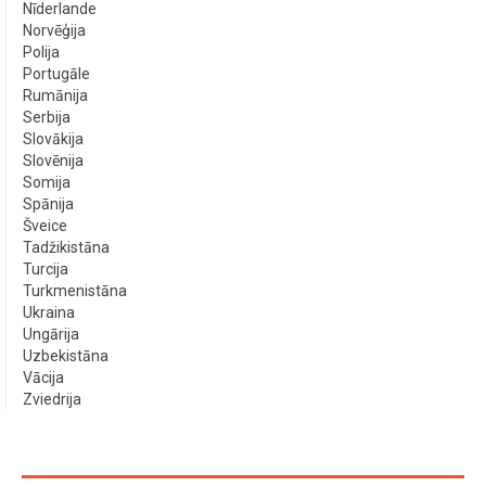
Nīderlande
Norvēģija
Polija
Portugāle
Rumānija
Serbija
Slovākija
Slovēnija
Somija
Spānija
Šveice
Tadžikistāna
Turcija
Turkmenistāna
Ukraina
Ungārija
Uzbekistāna
Vācija
Zviedrija