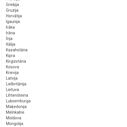
Grieķija
Gruzija
Horvātija
Igaunija
Irāka
Irāna
Īrija
Itālija
Kazahstāna
Kipra
Kirgizstāna
Kosova
Krievija
Latvija
Lielbritānija
Lietuva
Lihtenšteina
Luksemburga
Maķedonija
Melnkalne
Moldova
Mongolija