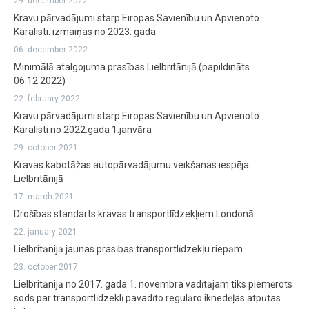
29. december 2022
Kravu pārvadājumi starp Eiropas Savienību un Apvienoto
Karalisti: izmaiņas no 2023. gada
06. december 2022
Minimālā atalgojuma prasības Lielbritānijā (papildināts
06.12.2022)
22. february 2022
Kravu pārvadājumi starp Eiropas Savienību un Apvienoto
Karalisti no 2022.gada 1.janvāra
29. october 2021
Kravas kabotāžas autopārvadājumu veikšanas iespēja
Lielbritānijā
17. march 2021
Drošības standarts kravas transportlīdzekļiem Londonā
22. january 2021
Lielbritānijā jaunas prasības transportlīdzekļu riepām
23. october 2017
Lielbritānijā no 2017. gada 1. novembra vadītājam tiks piemērots
sods par transportlīdzeklī pavadīto regulāro iknedēļas atpūtas