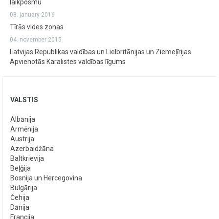
laikposmu
08. january 2016
Tīrās vides zonas
04. november 2015
Latvijas Republikas valdības un Lielbritānijas un Ziemeļīrijas
Apvienotās Karalistes valdības līgums
VALSTIS
Albānija
Armēnija
Austrija
Azerbaidžāna
Baltkrievija
Beļģija
Bosnija un Hercegovina
Bulgārija
Čehija
Dānija
Francija