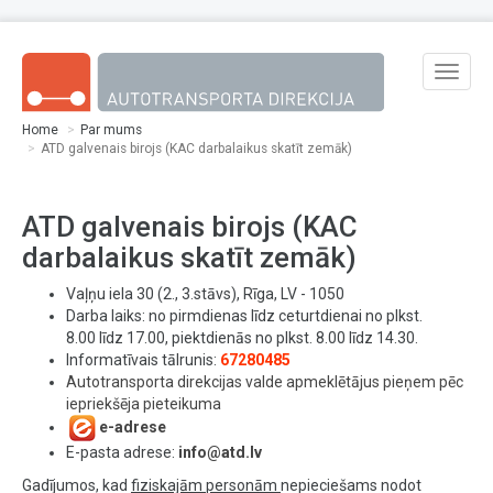
Skip to main content
Toggle
naviga
Home
Par mums
ATD galvenais birojs (KAC darbalaikus skatīt zemāk)
ATD galvenais birojs (KAC
darbalaikus skatīt zemāk)
Vaļņu iela 30 (2., 3.stāvs), Rīga, LV - 1050
Darba laiks: no pirmdienas līdz ceturtdienai no plkst.
8.00 līdz 17.00, piektdienās no plkst. 8.00 līdz 14.30.
Informatīvais tālrunis:
67280485
Autotransporta direkcijas valde apmeklētājus pieņem pēc
iepriekšēja pieteikuma
e-adrese
E-pasta adrese:
info@atd.lv
Gadījumos, kad
fiziskajām personām
nepieciešams nodot