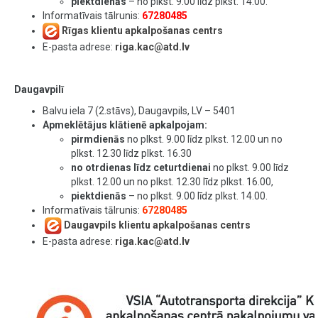
piektdienās
– no plkst. 9.00 līdz plkst. 14.00.
Informatīvais tālrunis:
67280485
Rīgas klientu apkalpošanas centrs
E-pasta adrese:
riga.kac@atd.lv
Daugavpilī
Balvu iela 7 (2.stāvs), Daugavpils, LV – 5401
​Apmeklētājus klātienē apkalpojam:
pirmdienās
no plkst. 9.00 līdz plkst. 12.00 un no
plkst. 12.30 līdz plkst. 16.30
no otrdienas līdz ceturtdienai
no plkst. 9.00 līdz
plkst. 12.00 un no plkst. 12.30 līdz plkst. 16.00,
piektdienās
– no plkst. 9.00 līdz plkst. 14.00.
Informatīvais tālrunis:
67280485
​
Daugavpils klientu apkalpošanas centrs
E-pasta adrese:
riga.kac@atd.lv