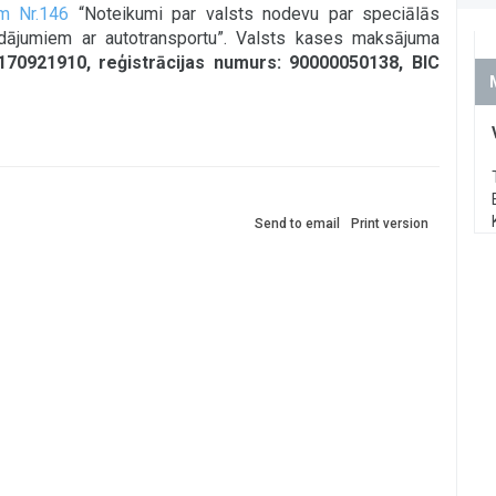
em Nr.146
“Noteikumi par valsts nodevu par speciālās
adājumiem ar autotransportu”. Valsts kases maksājuma
70921910, reģistrācijas numurs: 90000050138, BIC
Send to email
Print version