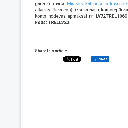
gada 6. marta
Ministru kabineta noteikumi
atļaujas (licences) izsniegšanu komercpārv
konts nodevas apmaksai nr.
LV72TREL10601
kods: TRELLV22
.
Share this article