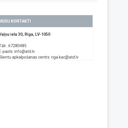
MŪSU KONTAKTI
Vaļņu iela 30, Rīga, LV-1050
Tālr.: 67280485
E-pasts:
info@atd.lv
Klientu apkalpošanas centrs:
riga.kac@atd.lv