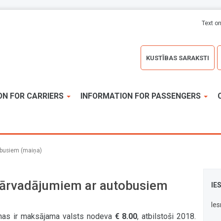
Text on
KUSTĪBAS SARAKSTI
ON FOR CARRIERS
INFORMATION FOR PASSENGERS
obusiem (maiņa)
pārvadājumiem ar autobusiem
IE
Ie
anas ir maksājama valsts nodeva
€ 8.00
, atbilstoši 2018.