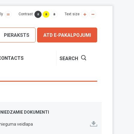
a
a
a
ly
Contrast
Text size
PIERAKSTS
ATD E-PAKALPOJUMI
CONTACTS
SEARCH
SNIEDZAMIE DOKUMENTI
snieguma veidlapa