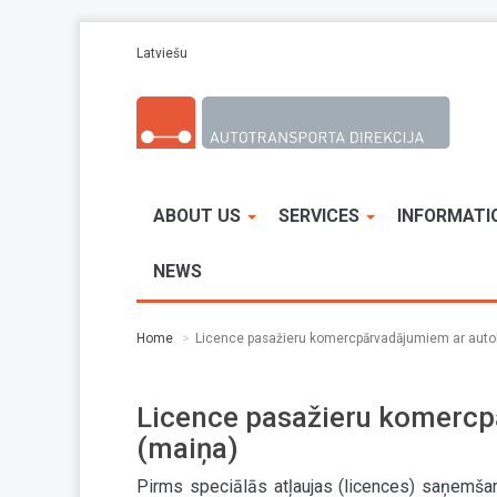
Skip to main content
Latviešu
ABOUT US
SERVICES
INFORMATI
NEWS
Home
Licence pasažieru komercpārvadājumiem ar aut
Licence pasažieru komerc
(maiņa)
Pirms speciālās atļaujas (licences) saņemš