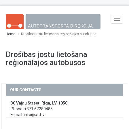
Skip to main content
Toggle
naviga
Home
Drošības jostu lietošana reģionālajos autobusos
Drošības jostu lietošana
reģionālajos autobusos
OUR CONTACTS
30 Vaļņu Street, Riga, LV-1050
Phone: +371 67280485
E-mail:
info@atd.lv