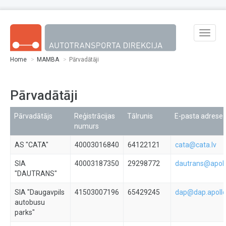
Skip to main content
Toggle
naviga
Home
MAMBA
Pārvadātāji
Pārvadātāji
Pārvadātājs
Reģistrācijas
Tālrunis
E-pasta adrese
numurs
AS "CATA"
40003016840
64122121
cata@cata.lv
SIA
40003187350
29298772
dautrans@apollo
"DAUTRANS"
SIA "Daugavpils
41503007196
65429245
dap@dap.apollo
autobusu
parks"