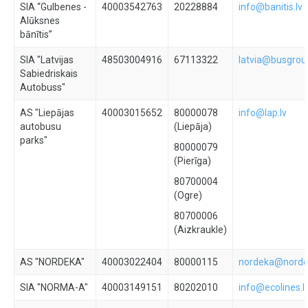
SIA “Gulbenes -
40003542763
20228884
info@banitis.lv
Alūksnes
bānītis”
SIA "Latvijas
48503004916
67113322
latvia@busgrou
Sabiedriskais
Autobuss"
AS "Liepājas
40003015652
80000078
info@lap.lv
autobusu
(Liepāja)
parks"
80000079
(Pierīga)
80700004
(Ogre)
80700006
(Aizkraukle)
AS "NORDEKA"
40003022404
80000115
nordeka@norde
SIA "NORMA-A"
40003149151
80202010
info@ecolines.l