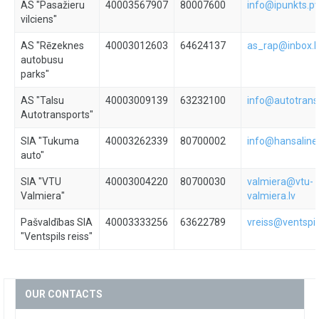
AS "Pasažieru
40003567907
80007600
info@ipunkts.pv
vilciens"
AS "Rēzeknes
40003012603
64624137
as_rap@inbox.l
autobusu
parks"
AS "Talsu
40003009139
63232100
info@autotransp
Autotransports"
SIA "Tukuma
40003262339
80700002
info@hansalines
auto"
SIA "VTU
40003004220
80700030
valmiera@vtu-
Valmiera"
valmiera.lv
Pašvaldības SIA
40003333256
63622789
vreiss@ventspils
"Ventspils reiss"
OUR CONTACTS