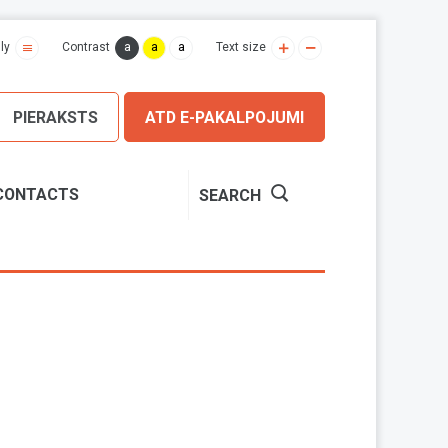
a
a
a
ly
Contrast
Text size
PIERAKSTS
ATD E-PAKALPOJUMI
CONTACTS
SEARCH