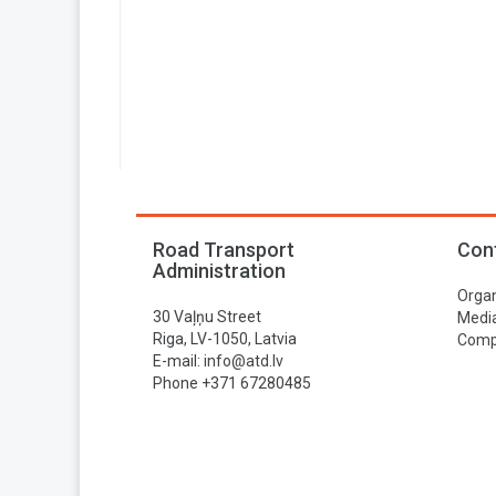
Road Transport
Con
Administration
Organ
30 Vaļņu Street
Media
Riga, LV-1050, Latvia
Compa
E-mail:
info@atd.lv
Phone +371 67280485