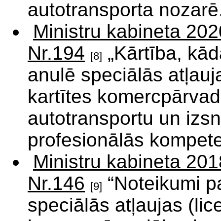
autotransporta nozarē
Ministru kabineta 202
Nr.194
„Kārtība, kādā
[8]
anulē speciālās atļauj
kartītes komercpārvad
autotransportu un izs
profesionālās kompete
Ministru kabineta 201
Nr.146
“Noteikumi pa
[9]
speciālās atļaujas (li