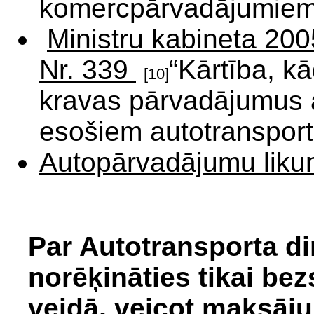
komercpārvadājumiem 
Ministru kabineta 200
Nr. 339
“Kārtība, kā
[10]
kravas pārvadājumus 
esošiem autotransport
Autopārvadājumu lik
Par Autotransporta di
norēķināties tikai be
veidā, veicot maksāju