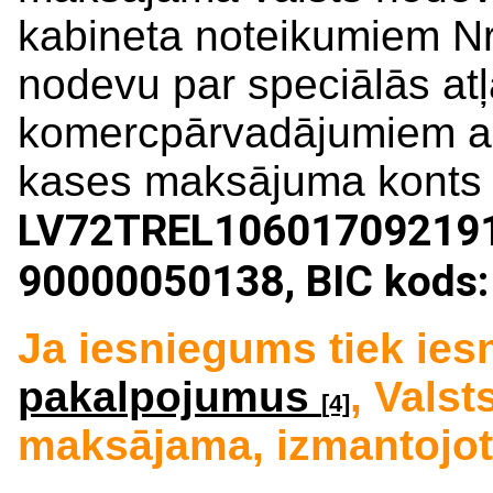
kabineta noteikumiem Nr
nodevu par speciālās atļ
komercpārvadājumiem ar 
kases maksājuma konts 
LV72TREL1060170921910,
90000050138, BIC kods
Ja iesniegums tiek ies
pakalpojumus
,
Valst
[4]
maksājama, izmantojot