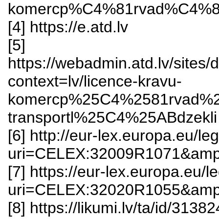
komercp%C4%81rvad%C4%81
[4] https://e.atd.lv
[5]
https://webadmin.atd.lv/sites
context=lv/licence-kravu-
komercp%25C4%2581rvad%25
transportl%25C4%25ABdzekli
[6] http://eur-lex.europa.eu/l
uri=CELEX:32009R1071&amp;
[7] https://eur-lex.europa.eu/
uri=CELEX:32020R1055&amp
[8] https://likumi.lv/ta/id/313