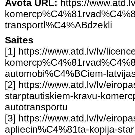
Avota URL:
https://www.atd.lv
komercp%C4%81rvad%C4%81j
transportl%C4%ABdzekli
Saites
[1] https://www.atd.lv/lv/lic
komercp%C4%81rvad%C4%81j
automobi%C4%BCiem-latvijas
[2] https://www.atd.lv/lv/eir
starptautiskiem-kravu-kom
autotransportu
[3] https://www.atd.lv/lv/eir
apliecin%C4%81ta-kopija-star