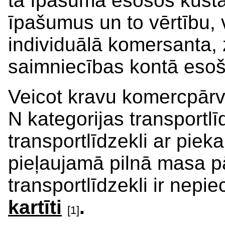
tā īpašumā esošos kust
īpašumus un to vērtību, 
individuālā komersanta,
saimniecības kontā esoš
Veicot kravu komercpārva
N kategorijas transportlī
transportlīdzekli ar piek
pieļaujamā pilnā masa pā
transportlīdzekli ir nep
kartīti
.
[1]