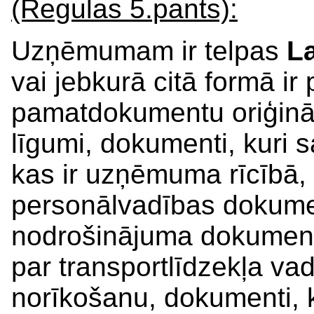
(Regulas 5.pants):
Uzņēmumam ir telpas
La
vai jebkurā citā formā i
pamatdokumentu oriģināl
līgumi, dokumenti, kuri sa
kas ir uzņēmuma rīcībā,
personālvadības dokumen
nodrošinājuma dokumenti
par transportlīdzekļa va
norīkošanu, dokumenti, k