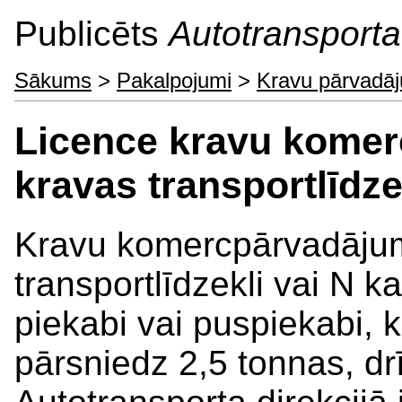
Publicēts
Autotransporta 
Sākums
>
Pakalpojumi
>
Kravu pārvadā
Licence kravu kome
kravas transportlīdze
Kravu komercpārvadājum
transportlīdzekli vai N ka
piekabi vai puspiekabi, 
pārsniedz 2,5 tonnas, dr