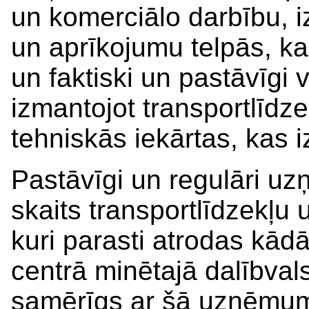
un komerciālo darbību, i
un aprīkojumu telpās, ka
un faktiski un pastāvīgi
izmantojot transportlīdze
tehniskās iekārtas, kas i
Pastāvīgi un regulāri uz
skaits transportlīdzekļu 
kuri parasti atrodas kād
centrā minētajā dalībvals
samērīgs ar šā uzņēmum