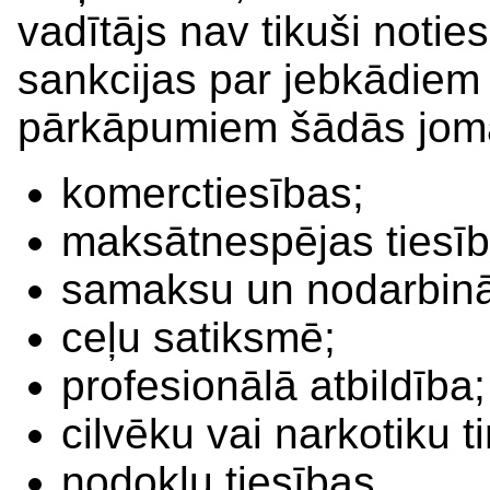
vadītājs nav tikuši notie
sankcijas par jebkādie
pārkāpumiem šādās jom
komerctiesības;
maksātnespējas tiesīb
samaksu un nodarbinā
ceļu satiksmē;
profesionālā atbildība;
cilvēku vai narkotiku t
nodokļu tiesības.