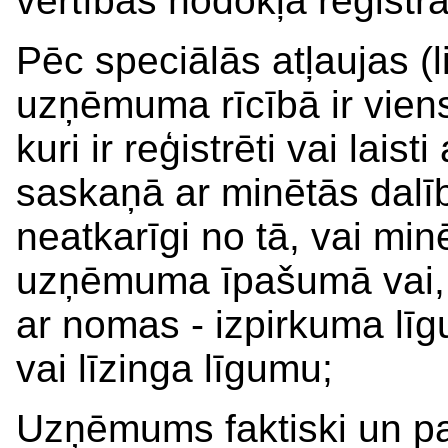
vērtības nodokļa reģistr
Pēc speciālās atļaujas (
uzņēmuma rīcībā ir viens 
kuri ir reģistrēti vai laist
saskaņā ar minētās dalīb
neatkarīgi no tā, vai minē
uzņēmuma īpašumā vai,
ar nomas - izpirkuma lī
vai līzinga līgumu;
Uzņēmums faktiski un pas