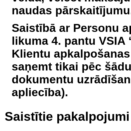
naudas pārskaitījum
Saistībā ar Personu 
likuma 4. pantu VSIA 
Klientu apkalpošanas
saņemt tikai pēc šād
dokumentu uzrādīšana
apliecība).
Saistītie pakalpojumi