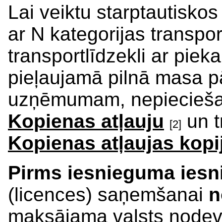
Lai veiktu starptautisk
ar N kategorijas transpor
transportlīdzekli ar piek
pieļaujamā pilnā masa p
uzņēmumam, nepiecieša
Kopienas atļauju
un t
[2]
Kopienas atļaujas kopi
Pirms iesnieguma iesn
(licences) saņemšanai
n
maksājama valsts node