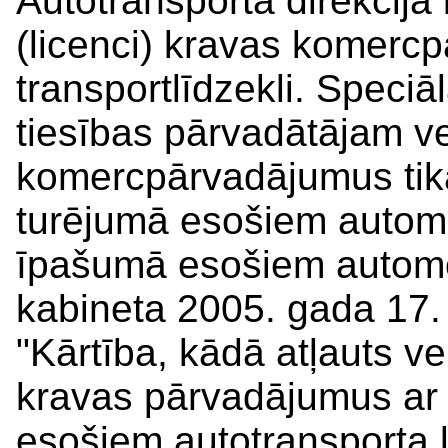
Autotransporta direkcijā 
(licenci) kravas komerc
transportlīdzekli. Speciā
tiesības pārvadātājam ve
komercpārvadājumus tika
turējumā esošiem automo
īpašumā esošiem automob
kabineta 2005. gada 17.
"Kārtība, kādā atļauts ve
kravas pārvadājumus ar
esošiem autotransporta l