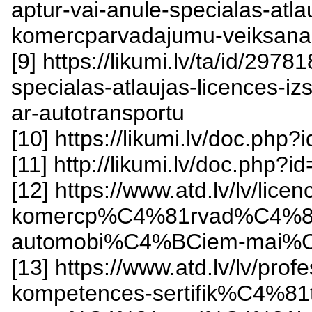
aptur-vai-anule-specialas-atla
komercparvadajumu-veiksana
[9] https://likumi.lv/ta/id/297
specialas-atlaujas-licences-
ar-autotransportu
[10] https://likumi.lv/doc.php
[11] http://likumi.lv/doc.php?
[12] https://www.atd.lv/lv/lice
komercp%C4%81rvad%C4%81j
automobi%C4%BCiem-mai%
[13] https://www.atd.lv/lv/
kompetences-sertifik%C4%81t