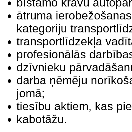
bīstamo kravu autopā
ātruma ierobežošanas 
kategoriju transportlīd
transportlīdzekļa vadīt
profesionālās darbība
dzīvnieku pārvadāšan
darba ņēmēju norīkoš
jomā;
tiesību aktiem, kas p
kabotāžu.