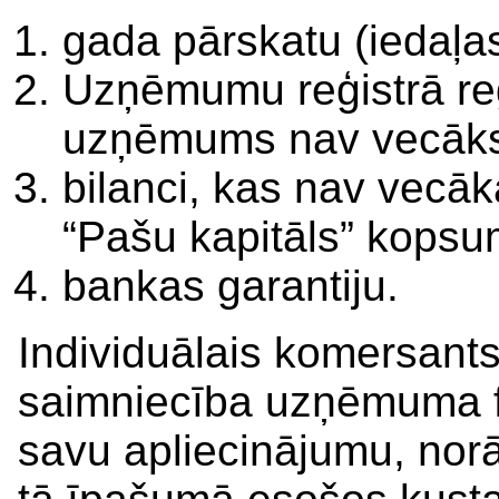
gada pārskatu (iedaļa
Uzņēmumu reģistrā reģ
uzņēmums nav vecāks
bilanci, kas nav vecā
“Pašu kapitāls” kops
bankas garantiju.
Individuālais komersants
saimniecība uzņēmuma fi
savu apliecinājumu, norād