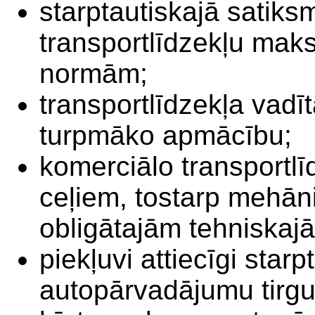
starptautiskajā satik
transportlīdzekļu mak
normām;
transportlīdzekļa vadīt
turpmāko apmācību;
komerciālo transportlī
ceļiem, tostarp mehāni
obligātajām tehniska
piekļuvi attiecīgi star
autopārvadājumu tirg