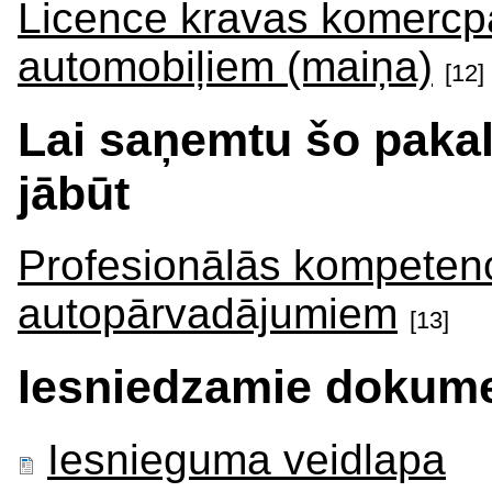
Licence kravas komercp
automobiļiem (maiņa)
[12]
Lai saņemtu šo paka
jābūt
Profesionālās kompetenc
autopārvadājumiem
[13]
Iesniedzamie dokume
Iesnieguma veidlapa