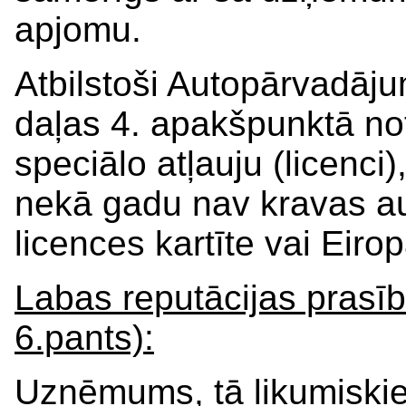
apjomu.
Atbilstoši Autopārvadāju
daļas 4. apakšpunktā no
speciālo atļauju (licenci)
nekā gadu nav kravas au
licences kartīte vai Eiro
Labas reputācijas prasīb
6.pants):
Uzņēmums, tā likumiskie