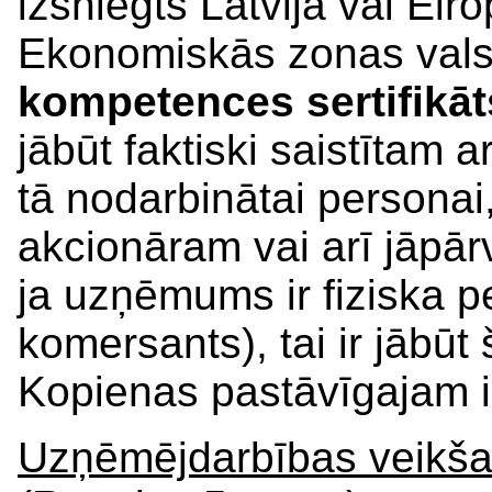
izsniegts Latvijā vai Ei
Ekonomiskās zonas valst
kompetences sertifikāt
jābūt faktiski saistītam
tā nodarbinātai personai
akcionāram vai arī jāpār
ja uzņēmums ir fiziska p
komersants), tai ir jābūt
Kopienas pastāvīgajam i
Uzņēmējdarbības veikša