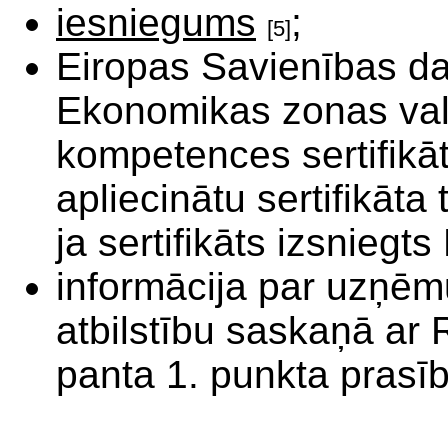
iesniegums
;
[5]
Eiropas Savienības dal
Ekonomikas zonas vals
kompetences sertifikāt
apliecinātu sertifikāt
ja sertifikāts izsniegt
informācija par uzņēm
atbilstību saskaņā ar
panta 1. punkta prasī