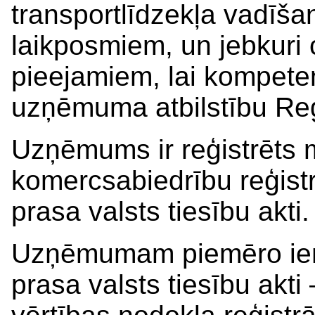
transportlīdzekļa vadīša
laikposmiem, un jebkuri c
pieejamiem, lai kompete
uzņēmuma atbilstību Re
Uzņēmums ir reģistrēts m
komercsabiedrību reģistrā
prasa valsts tiesību akti.
Uzņēmumam piemēro ieņ
prasa valsts tiesību akti