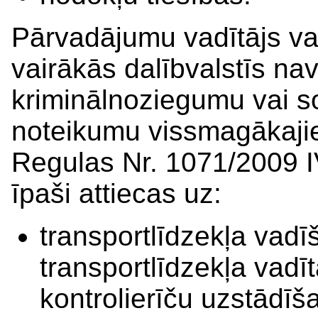
Pārvadājumu vadītājs v
vairākās dalībvalstīs na
kriminālnoziegumu vai s
noteikumu vissmagākaji
Regulas Nr. 1071/2009 I
īpaši attiecas uz:
transportlīdzekļa vadī
transportlīdzekļa vadī
kontrolierīču uzstādī