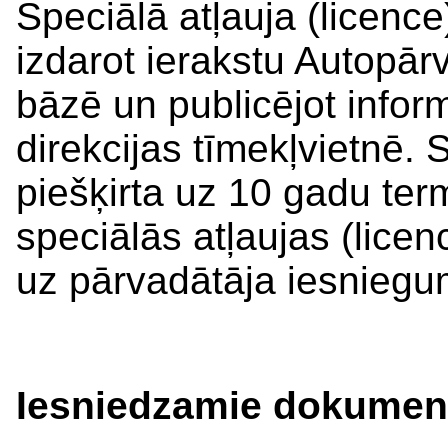
Speciālā atļauja (licence)
izdarot ierakstu Autopār
bāzē un publicējot infor
direkcijas tīmekļvietnē. S
piešķirta uz 10 gadu ter
speciālās atļaujas (licen
uz pārvadātāja iesniegu
Iesniedzamie dokumen