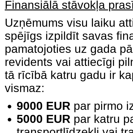
Finansiālā stāvokļa pras
Uzņēmums visu laiku atti
spējīgs izpildīt savas f
pamatojoties uz gada pār
revidents vai attiecīgi p
tā rīcībā katru gadu ir 
vismaz:
9000 EUR
par pirmo iz
5000 EUR
par katru p
transportlīdzekli vai 