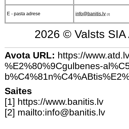
E - pasta adrese
info@banitis.lv
[2]
2026 © Valsts SIA 
Avota URL:
https://www.atd.lv
%E2%80%9Cgulbenes-al%C5
b%C4%81n%C4%ABtis%E2
Saites
[1] https://www.banitis.lv
[2] mailto:info@banitis.lv