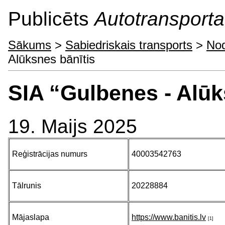
Publicēts
Autotransporta 
Sākums
>
Sabiedriskais transports
>
Nod
Alūksnes bānītis
SIA “Gulbenes - Alūk
19. Maijs 2025
Reģistrācijas numurs
40003542763
Tālrunis
20228884
Mājaslapa
https://www.banitis.lv
[1]