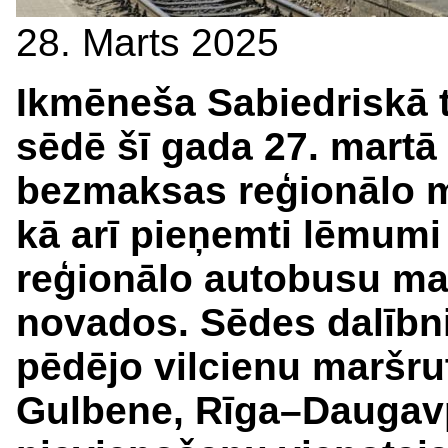
28. Marts 2025
Ikmēneša Sabiedriskā 
sēdē šī gada 27. martā 
bezmaksas reģionālo ma
kā arī pieņemti lēmumi
reģionālo autobusu ma
novados. Sēdes dalībnie
pēdējo vilcienu maršru
Gulbene, Rīga–Daugavpi