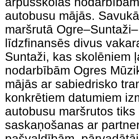
ārpusskolas nodarbībām 
autobusu mājās. Savukā
maršrutā Ogre–Suntaži
līdzfinansēs divus vaka
Suntaži, kas skolēniem 
nodarbībām Ogres Mūzik
mājās ar sabiedrisko tra
konkrētiem datumiem izm
autobusu maršrutos tiks
saskaņošanas ar partne
pašvaldībām, pārvadātāji