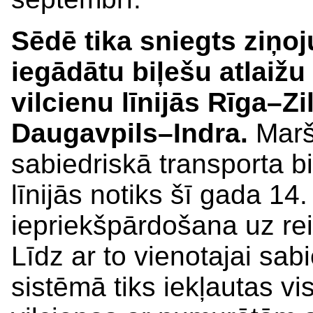
Sēdē tika sniegts ziņoj
iegādātu biļešu atlai
vilcienu līnijās Rīga–Z
Daugavpils–Indra.
Marš
sabiedriskā transporta b
līnijās notiks šī gada 14. 
iepriekšpārdošana uz reis
Līdz ar to vienotajai sab
sistēmā tiks iekļautas vis