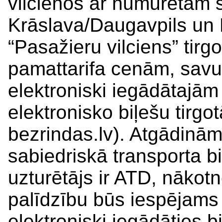
vilcienos ar numurētām
Krāslava/Daugavpils un
“Pasažieru vilciens” tirgo
pamattarifa cenām, savu
elektroniski iegādātajām 
elektronisko biļešu tirgot
bezrindas.lv). Atgādinām,
sabiedriskā transporta bi
uzturētājs ir ATD, nākot
palīdzību būs iespējams
elektroniski iegādāties b