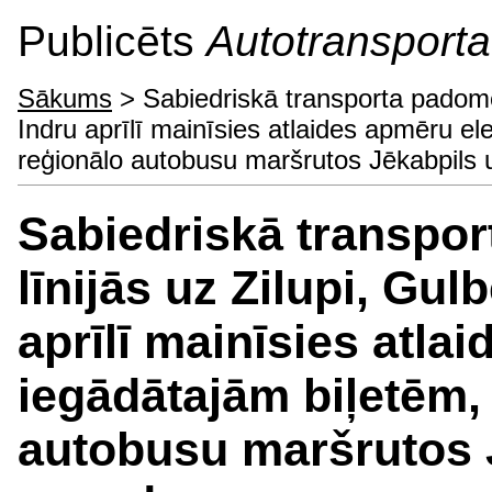
Publicēts
Autotransporta 
Sākums
> Sabiedriskā transporta padome: 
Indru aprīlī mainīsies atlaides apmēru el
reģionālo autobusu maršrutos Jēkabpils
Sabiedriskā transpor
līnijās uz Zilupi, Gul
aprīlī mainīsies atla
iegādātajām biļetēm,
autobusu maršrutos 