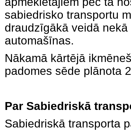
apmeklētājiem pēc tā no
sabiedrisko transportu m
draudzīgākā veidā nekā 
automašīnas.
Nākamā kārtējā ikmēneša
padomes sēde plānota 20
Par Sabiedriskā trans
Sabiedriskā transporta p