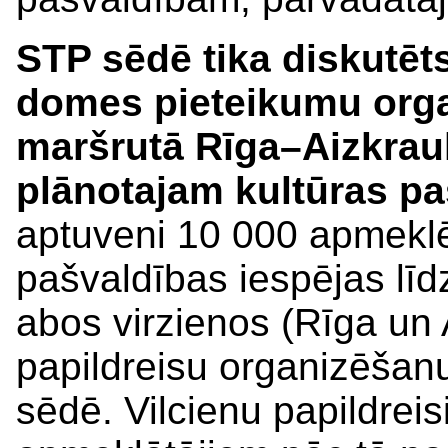
STP sēdē tika diskutēt
domes pieteikumu orga
maršrutā Rīga–Aizkrauk
plānotajam kultūras 
aptuveni 10 000 apmeklēt
pašvaldības iespējas līdz
abos virzienos (Rīga un
papildreisu organizēša
sēdē. Vilcienu papildrei