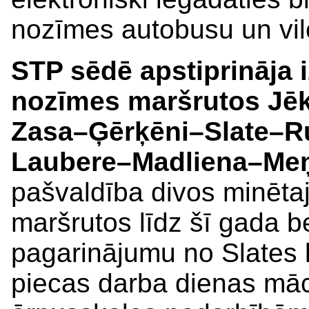
nozīmes autobusu un vil
STP sēdē apstiprināja 
nozīmes maršrutos
Jē
Zasa–Ģērķēni–Slate–R
Laubere–Madliena–Me
pašvaldība divos minēta
maršrutos līdz šī gada b
pagarinājumu no Slates l
piecas darba dienas māc