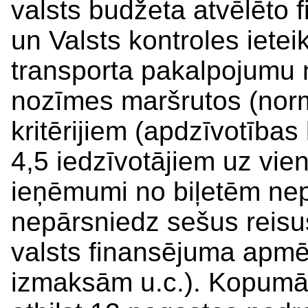
valsts budžeta atvēlēto 
un Valsts kontroles iete
transporta pakalpojumu 
nozīmes maršrutos (norm
kritērijiem (apdzīvotība
4,5 iedzīvotājiem uz vie
ieņēmumi no biļetēm nep
nepārsniedz sešus reisu
valsts finansējuma apm
izmaksām u.c.). Kopumā m