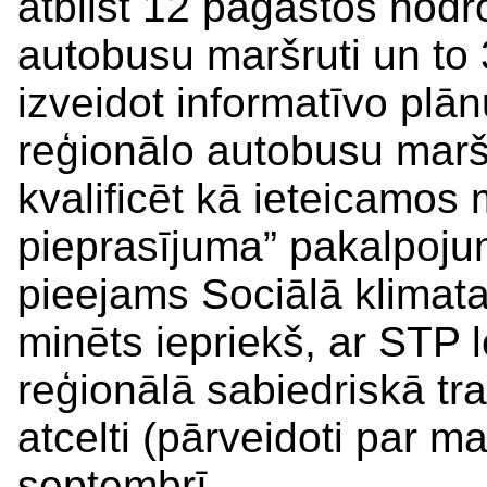
atbilst 12 pagastos nodr
autobusu maršruti un to 
izveidot informatīvo plānu
reģionālo autobusu maršr
kvalificēt kā ieteicamos
pieprasījuma” pakalpojum
pieejams Sociālā klimat
minēts iepriekš, ar ST
reģionālā sabiedriskā tra
atcelti (pārveidoti par 
septembrī.