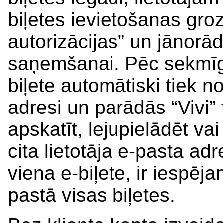
biļetes ievietošanas gro
autorizācijas” un jānorā
saņemšanai. Pēc sekmī
biļete automātiski tiek n
adresi un parādās “Vivi” 
apskatīt, lejupielādēt vai
cita lietotāja e-pasta ad
viena e-biļete, ir iespēj
pastā visas biļetes.