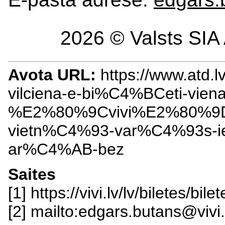
2026 © Valsts SIA 
Avota URL:
https://www.atd.
vilciena-e-bi%C4%BCeti-vien
%E2%80%9Cvivi%E2%80%9
vietn%C4%93-var%C4%93s-
ar%C4%AB-bez
Saites
[1] https://vivi.lv/lv/biletes/b
[2] mailto:edgars.butans@vivi.