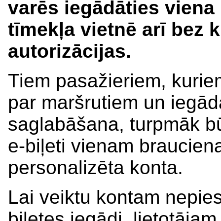
varēs iegādāties viena b
tīmekļa vietnē arī bez 
autorizācijas.
Tiem pasažieriem, kurie
par maršrutiem un iegād
saglabāšana, turpmāk bū
e-biļeti vienam braucien
personalizēta konta.
Lai veiktu kontam nepies
biļetes iegādi, lietotājam