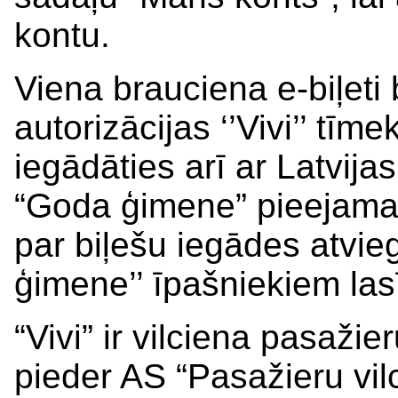
kontu.
Viena brauciena e-biļeti 
autorizācijas ‘’Vivi’’ tīm
iegādāties arī ar Latvij
“Goda ģimene” pieejamaj
par biļešu iegādes atvie
ģimene’’ īpašniekiem las
“Vivi” ir vilciena pasaži
pieder AS “Pasažieru vil