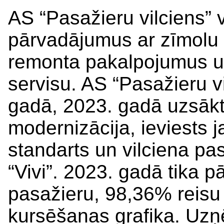
AS “Pasažieru vilciens” 
pārvadājumus ar zīmolu “
remonta pakalpojumus u
servisu. AS “Pasažieru vi
gadā, 2023. gadā uzsāk
modernizācija, ieviests
standarts un vilciena p
“Vivi”. 2023. gadā tika p
pasažieru, 98,36% reisu i
kursēšanas grafika. Uz