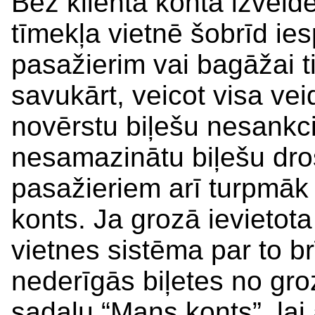
Bez klienta konta izveides
tīmekļa vietnē šobrīd ies
pasažierim vai bagāžai 
savukārt, veicot visa veid
novērstu biļešu nesankc
nesamazinātu biļešu dro
pasažieriem arī turpmāk 
konts. Ja grozā ievietota l
vietnes sistēma par to br
nederīgās biļetes no gro
sadaļu “Mans konts”, lai 