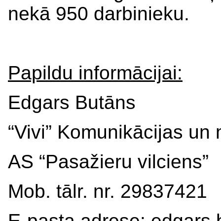
nekā 950 darbinieku.
Papildu informācijai:
Edgars Butāns
“Vivi” Komunikācijas un 
AS “Pasažieru vilciens”
Mob. tālr. nr. 29837421
E-pasta adrese:
edgars.