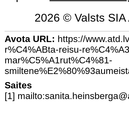
2026 © Valsts SIA 
Avota URL:
https://www.atd.l
r%C4%ABta-reisu-re%C4%A3
mar%C5%A1rut%C4%81-
smiltene%E2%80%93aumeist
Saites
[1] mailto:sanita.heinsberga@a