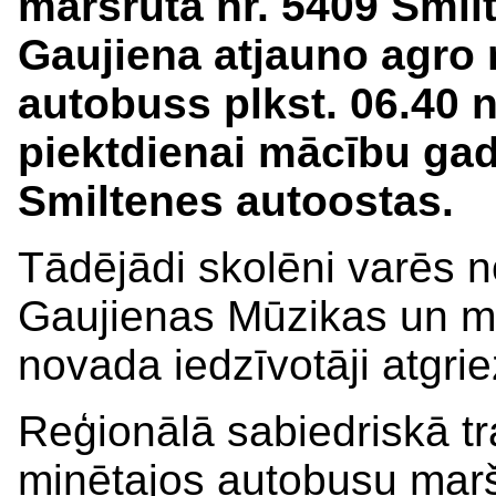
maršrutā nr. 5409 Smi
Gaujiena atjauno agro rī
autobuss plkst. 06.40 
piektdienai mācību gad
Smiltenes autoostas.
Tādējādi skolēni varēs 
Gaujienas Mūzikas un mā
novada iedzīvotāji atgri
Reģionālā sabiedriskā t
minētajos autobusu mar