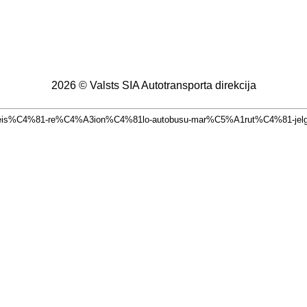
2026 © Valsts SIA Autotransporta direkcija
Bta-reis%C4%81-re%C4%A3ion%C4%81lo-autobusu-mar%C5%A1rut%C4%81-