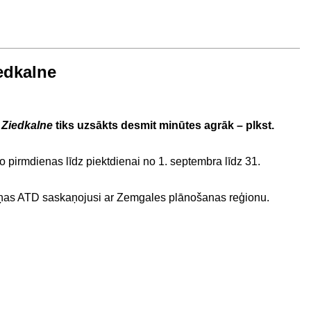
edkalne
s
Ziedkalne
tiks uzsākts desmit minūtes agrāk – plkst.
 pirmdienas līdz piektdienai no 1. septembra līdz 31.
aiņas ATD saskaņojusi ar Zemgales plānošanas reģionu.