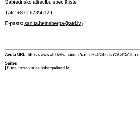
Sabiedrisko attiecību speciāliste
Tālr.: +371 67356129
E-pasts:
sanita.heinsberga@atd.lv
[1]
Avota URL:
https://www.atd.lv/lv/jaunumi/izmai%C5%86as-r%C4%A
Saites
[1] mailto:sanita.heinsberga@atd.lv