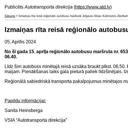
Publicēts
Autotransporta direkcija
(
https://www.atd.lv
)
Sākums
> Izmaiņas rīta reisā reģionālo autobusu maršrutā Jelgava–Eleja–Kalnrozes–Ziedkal
Izmaiņas rīta reisā reģionālo autobu
05. Aprīlis 2024
No šī gada 15. aprīļa reģionālo autobusu maršruta nr. 65
06.40.
Līdz šim autobuss minētajā reisā uzsāka braukt plkst. 06.50.
maijam. Pienākšanas laiks gala pieturā paliek līdzšinējais. 
Reģionālā sabiedriskā transporta pakalpojumus minētajos ma
Papildu informācijai:
Sanita Heinsberga
VSIA “Autotransporta direkcija”