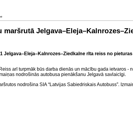
ne
su maršrutā Jelgava–Eleja–Kalnrozes–Zi
31 Jelgava–Eleja–Kalnrozes–Ziedkalne rīta reiss no pietura
 Reiss arī turpmāk būs darba dienās un mācību gada ietvaros - no
Izmaiņas nodrošinās autobusa pienākšanu Jelgavā savlaicīgi.
ršrutos nodrošina SIA “Latvijas Sabiedriskais Autobuss”. Izm