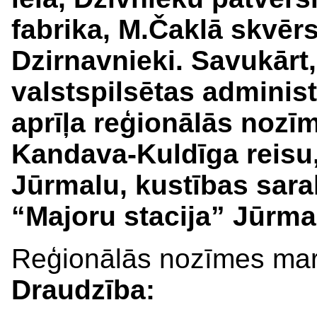
fabrika, M.Čaklā skvēr
Dzirnavnieki. Savukārt
valstspilsētas administ
aprīļa reģionālās nozī
Kandava-Kuldīga reisu, k
Jūrmalu, kustības sarak
“Majoru stacija” Jūrma
Reģionālās nozīmes ma
Draudzība: