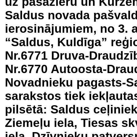
uz pasažieru un Kurze
Saldus novada pašvald
ierosinājumiem, no 3. a
“Saldus, Kuldīga” reģ
Nr.6771 Druva-Draudzīb
Nr.6770 Autoosta-Drau
Novadnieku pagasts-Sa
sarakstos tiek iekļaut
pilsētā: Saldus ceļiniek
Ziemeļu iela, Tiesas sk
iela, Dzīvnieku patvers