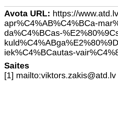
Avota URL:
https://www.atd.lv
apr%C4%AB%C4%BCa-mar%C
da%C4%BCas-%E2%80%9Csa
kuld%C4%ABga%E2%80%9D-m
iek%C4%BCautas-vair%C4%8
Saites
[1] mailto:viktors.zakis@atd.lv