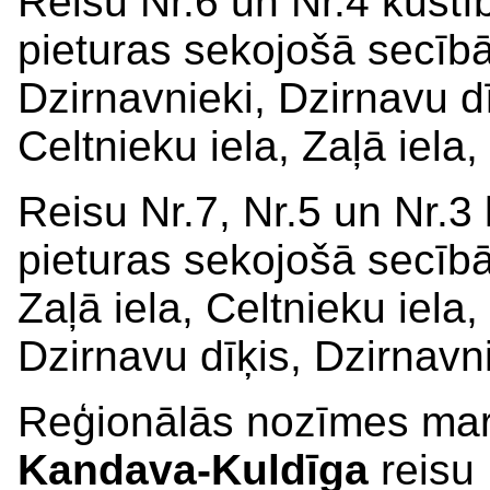
Reisu Nr.6 un Nr.4 kustī
pieturas sekojošā secīb
Dzirnavnieki, Dzirnavu d
Celtnieku iela, Zaļā iel
Reisu Nr.7, Nr.5 un Nr.3
pieturas sekojošā secīb
Zaļā iela, Celtnieku iela
Dzirnavu dīķis, Dzirnavn
Reģionālās nozīmes ma
Kandava-Kuldīga
reisu