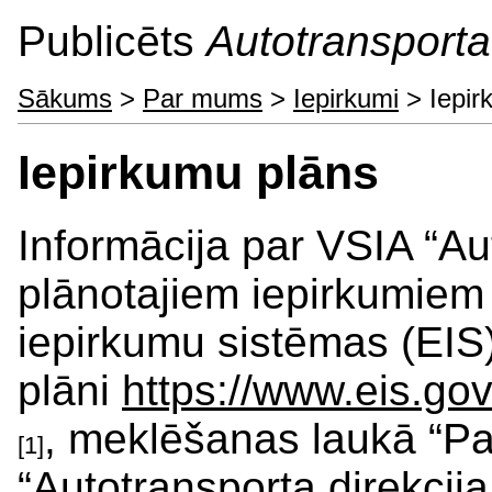
Publicēts
Autotransporta 
Sākums
>
Par mums
>
Iepirkumi
> Iepir
Iepirkumu plāns
Informācija par VSIA “Aut
plānotajiem iepirkumiem
iepirkumu sistēmas (EIS
plāni
https://www.eis.go
, meklēšanas laukā “Pas
[1]
“Autotransporta direkcij