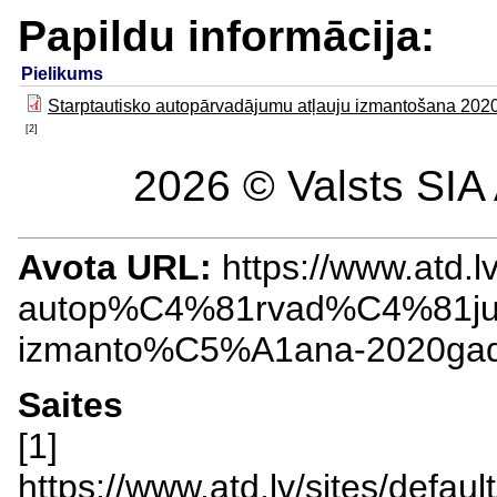
Papildu informācija:
Pielikums
Starptautisko autopārvadājumu atļauju izmantošana 202
[2]
2026 © Valsts SIA 
Avota URL:
https://www.atd.lv
autop%C4%81rvad%C4%81ju
izmanto%C5%A1ana-2020g
Saites
[1]
https://www.atd.lv/sites/def