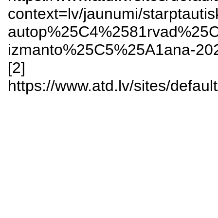
context=lv/jaunumi/starptautis
autop%25C4%2581rvad%25C
izmanto%25C5%25A1ana-2
[2]
https://www.atd.lv/sites/def