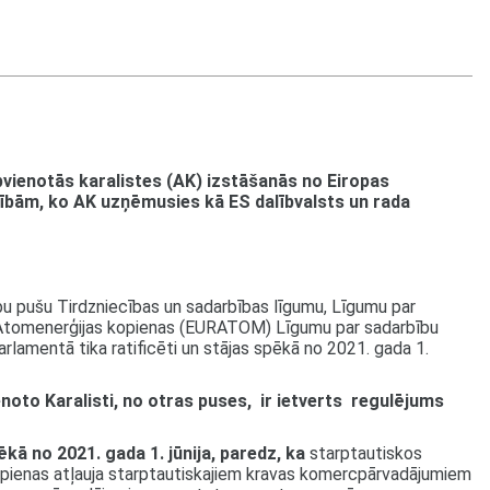
 Apvienotās karalistes (AK) izstāšanās no Eiropas
ībām, ko AK uzņēmusies kā ES dalībvalsts un rada
bu pušu Tirdzniecības un sadarbības līgumu, Līgumu par
pas Atomenerģijas kopienas (EURATOM) Līgumu par sadarbību
arlamentā tika ratificēti un stājas spēkā no 2021. gada 1.
enoto Karalisti, no otras puses, ir ietverts regulējums
ēkā no 2021. gada 1. jūnija,
paredz, ka
starptautiskos
Kopienas atļauja starptautiskajiem kravas komercpārvadājumiem