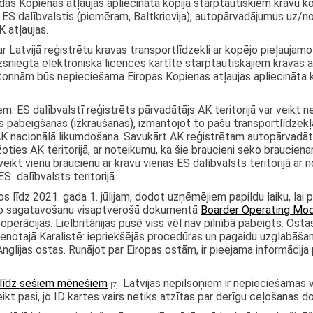
rodas Kopienas atļaujas apliecināta kopija starptautiskiem kravu
v ES dalībvalstis (piemēram, Baltkrievija), autopārvadājumus uz/
 atļaujas.
 Latvijā reģistrētu kravas transportlīdzekli ar kopējo pieļaujam
izsniegta elektroniska licences kartīte starptautiskajiem kravas
 tonnām būs nepieciešama Eiropas Kopienas atļaujas apliecināta k
ES dalībvalstī reģistrēts pārvadātājs AK teritorijā var veikt n
jas pabeigšanas (izkraušanas), izmantojot to pašu transportlīdze
 AK nacionālā likumdošana. Savukārt AK reģistrētam autopārvadātāj
oties AK teritorijā, ar noteikumu, ka šie braucieni seko brauciena
veikt vienu braucienu ar kravu vienas ES dalībvalsts teritorijā ar 
S dalībvalsts teritorijā.
 līdz 2021. gada 1. jūlijam, dodot uzņēmējiem papildu laiku, lai p
ko sagatavošanu visaptverošā dokumentā
Boarder Operating Mo
erācijas. Lielbritānijas pusē viss vēl nav pilnībā pabeigts. Ostas
notajā Karalistē: iepriekšējās procedūras un pagaidu uzglabāša
nglijas ostas. Runājot par Eiropas ostām, ir pieejama informāci
u līdz sešiem mēnešiem
. Latvijas nepilsoņiem ir nepieciešamas 
[7]
t pasi, jo ID kartes vairs netiks atzītas par derīgu ceļošanas d