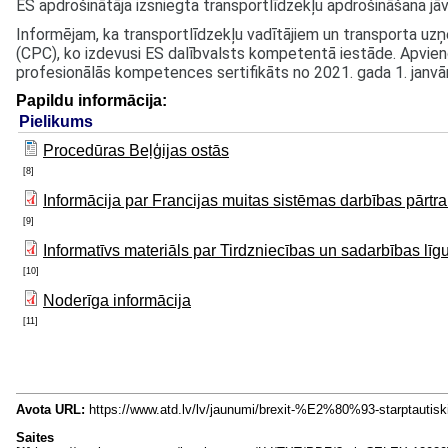
ES apdrošinātāja izsniegta transportlīdzekļu apdrošināšana jāv
Informējam, ka transportlīdzekļu vadītājiem un transporta uz
(CPC), ko izdevusi ES dalībvalsts kompetentā iestāde. Apvien
profesionālās kompetences sertifikāts no 2021. gada 1. janvār
Papildu informācija:
Pielikums
Procedūras Beļģijas ostās
[8]
Informācija par Francijas muitas sistēmas darbības pārt
[9]
Informatīvs materiāls par Tirdzniecības un sadarbības lī
[10]
Noderīga informācija
[11]
Avota URL:
https://www.atd.lv/lv/jaunumi/brexit-%E2%80%93-starptaut
Saites