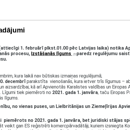
vadājumi
attiecīgi 1. februārī​ plkst.01.00 pēc Latvijas laika) notika
šanās procesu,
Izstāšanās līgums
paredz regulējumu saist
[1]
usu.
mbrim, kura laikā nav būtiskas izmaiņas regulējumā;
30. decembrī
parakstīta vienošanās, kura ietver trīs līgumus – a
 un aizsardzībai, kā arī Apvienotās Karalistes valdības un Eiro
 Līgumi tiek piemēroti no
2021. gada 1. janvāra
, taču Eiropas P
ās līgums.
ību, no vienas puses, un Lielbritānijas un Ziemeļīrijas Apvi
ki piemērots no 2021. gada 1. janvāra,
bet juridiski stājas sp
nāt veikt gan ES reģistrēti komercpārvadātāji, kuriem izsniegta 