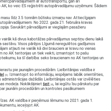
 komercpārvadājumiem ar autotransportu, gan arī
no AK, ko veic ES reģistrēti autopārvadājumu uzņēmumi. Šādiem
o masu līdz 3.5 tonnām būtisku izmaiņu nav. Attiecīgajam
 autopārvadājumiem. No 2022. gada 21. februāra kravas
opija. Savukārt pārvadājumi ar vieglajām pasažieru
e vairāk kā divus kabotāžas pārvadājumus septiņu dienu laikā
kļa sastāvu. Visos pārējos Līgumā neregulētos gadījumos
am atļauti ne vairāk kā divi braucieni ar kravu no vienas
m no AK teritorijas un tiek veikti, izmantojot to pašu
noteikumu, ka šī darbība: seko braucienam no AK teritorijas un
ierastu pie jaunajām procedūrām. Lielbritānijas valdība ir
del
. Izmantojot šo informāciju, iespējams labāk orientēties,
[3]
 administrācijas dažādās Lielbritānijas ostās var izvēlēties
nas modeļa. Noklikšķiniet
šeit
, lai iegūtu īsu pārskatu par
[4]
ja par jaunām procedūrām un kontroles pasākumiem
vīzas. AK valdība ir pieņēmusi lēmumu no 2021. gada 1.
okumentu, ieceļojot AK.