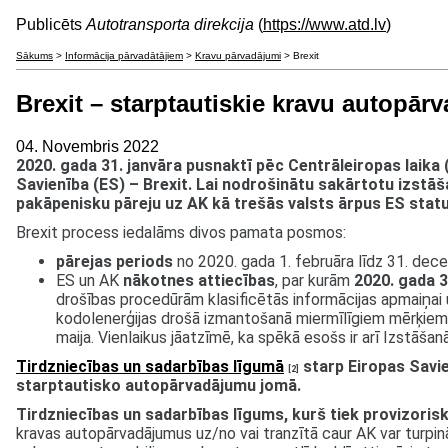
Publicēts
Autotransporta direkcija
(
https://www.atd.lv
)
Sākums
>
Informācija pārvadātājiem
>
Kravu pārvadājumi
> Brexit
Brexit – starptautiskie kravu autopār
04. Novembris 2022
2020. gada 31. janvāra pusnaktī pēc Centrāleiropas laika (
Savienība (ES) – Brexit. Lai nodrošinātu sakārtotu izstā
pakāpenisku pāreju uz AK kā trešās valsts ārpus ES stat
Brexit process iedalāms divos pamata posmos:
pārejas periods
no 2020. gada 1. februāra līdz 31. dece
ES un AK
nākotnes attiecības
, par kurām
2020. gada 
drošības procedūrām klasificētās informācijas apmaiņai
kodolenerģijas drošā izmantošanā miermīlīgiem mērķiem.
maija. Vienlaikus jāatzīmē, ka spēkā esošs ir arī Izstāšan
Tirdzniecības un sadarbības līgumā
starp Eiropas Savien
[2]
starptautisko autopārvadājumu jomā.
Tirdzniecības un sadarbības līgums, kurš tiek provizoris
kravas autopārvadājumus uz/no vai tranzītā caur AK var turpi