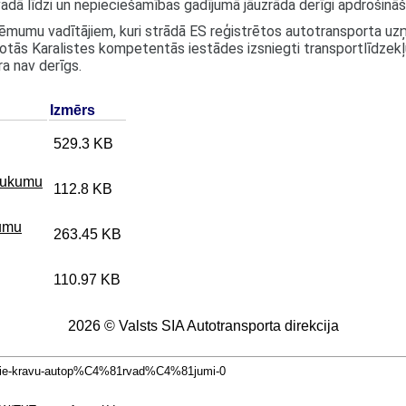
adā līdzi un nepieciešamības gadījumā jāuzrāda derīgi apdrošināš
ņēmumu vadītājiem, kuri strādā ES reģistrētos autotransporta u
otās Karalistes kompetentās iestādes izsniegti transportlīdzekļ
a nav derīgs.
Izmērs
529.3 KB
raukumu
112.8 KB
gumu
263.45 KB
110.97 KB
2026 © Valsts SIA Autotransporta direkcija
iskie-kravu-autop%C4%81rvad%C4%81jumi-0