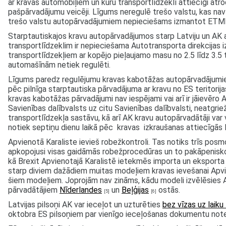
ar kravas automobiļiem un kuru transportlīdzeklī attiecīgi at
pašpārvadājumu veicēji. Līgums neregulē trešo valstu, kas na
trešo valstu autopārvadājumiem nepieciešams izmantot ETMK
Starptautiskajos kravu autopārvadājumos starp Latviju un AK ar
transportlīdzeklim ir nepieciešama Autotransporta direkcijas 
transportlīdzekļiem ar kopējo pieļaujamo masu no 2.5 līdz 3.5
automašīnām netiek regulēti.
Līgums paredz regulējumu kravas kabotāžas autopārvadājumiem. 
pēc pilnīga starptautiska pārvadājuma ar kravu no ES teritori
kravas kabotāžas pārvadājumi nav iespējami vai arī ir jāievēro
Savienības dalībvalsts uz citu Savienības dalībvalsti, neatgriež
transportlīdzekļa sastāvu, kā arī AK kravu autopārvadātāji var 
notiek septiņu dienu laikā pēc kravas izkraušanas attiecīgās E
Apvienotā Karaliste ievieš robežkontroli. Tas notiks trīs posmos
apkopojusi visas gaidāmās robežprocedūras un to pakāpenis
kā Brexit Apvienotajā Karalistē ietekmēs importa un eksporta op
starp diviem dažādiem muitas modeļiem kravas ievešanai Apvie
šiem modeļiem. Joprojām nav zināms, kādu modeli izvēlēsies A
pārvadātājiem
Nīderlandes
un
Beļģijas
ostās.
[5]
[6]
Latvijas pilsoņi AK var ieceļot un uzturēties
bez vīzas uz laik
oktobra ES pilsoņiem par vienīgo ieceļošanas dokumentu noteik