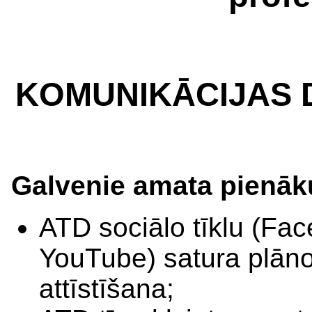
KOMUNIKĀCIJAS D
Galvenie amata pienāk
ATD sociālo tīklu (Fa
YouTube) satura plān
attīstīšana;