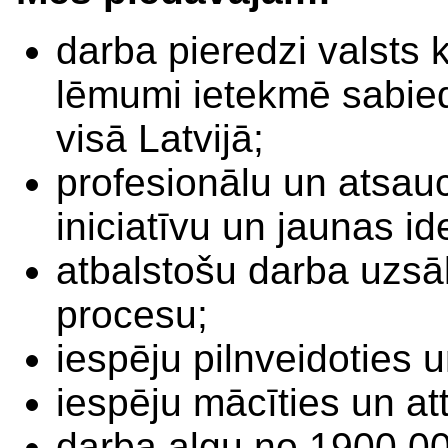
darba pieredzi valsts 
lēmumi ietekmē sabiedr
visā Latvijā;
profesionālu un atsau
iniciatīvu un jaunas id
atbalstošu darba uzs
procesu;
iespēju pilnveidoties u
iespēju mācīties un att
darba algu no 1900.0