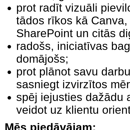
prot radīt vizuāli pievi
tādos rīkos kā Canva,
SharePoint un citās di
radošs, iniciatīvas bag
domājošs;
prot plānot savu darbu
sasniegt izvirzītos mē
spēj iejusties dažādu 
veidot uz klientu orie
Mēs piedāvājam: