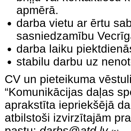
apmērā.
darba vietu ar ērtu sa
sasniedzamību Vecrīg
darba laiku piektdienās
stabilu darbu uz nenote
CV un pieteikuma vēstuli
“Komunikācijas daļas sp
aprakstīta iepriekšējā 
atbilstoši izvirzītajām p
pastu:
darbs@atd.lv
.