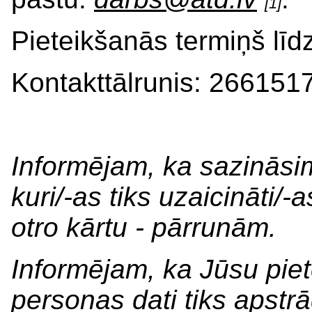
[1]
Pieteikšanās termiņš līd
Kontakttālrunis: 26615
Informējam, ka sazināsi
kuri/-as tiks uzaicināti
otro kārtu - pārrunām.
Informējam, ka Jūsu pie
personas dati tiks apstr