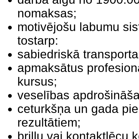
nomaksas;
motivējošu labumu sis
tostarp:
sabiedriskā transport
apmaksātus profesionā
kursus;
veselības apdrošināš
ceturkšņa un gada pi
rezultātiem;
briļļu vai kontaktlēc