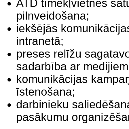
ATD tīmekļvietnes sat
pilnveidošana;
iekšējās komunikācija
intranetā;
preses relīžu sagatav
sadarbība ar medijiem
komunikācijas kampaņu
īstenošana;
darbinieku saliedēšan
pasākumu organizēša