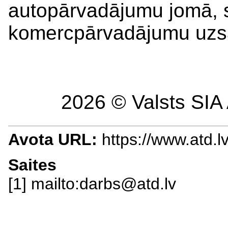
autopārvadājumu jomā, 
komercpārvadājumu uzs
2026 © Valsts SIA 
Avota URL:
https://www.atd.l
Saites
[1] mailto:darbs@atd.lv