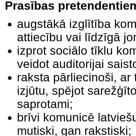
Prasības pretendentie
augstākā izglītība kom
attiecību vai līdzīgā j
izprot sociālo tīklu ko
veidot auditorijai sais
raksta pārliecinoši, ar
izjūtu, spējot sarežģīt
saprotami;
brīvi komunicē latvie
mutiski, gan rakstiski;