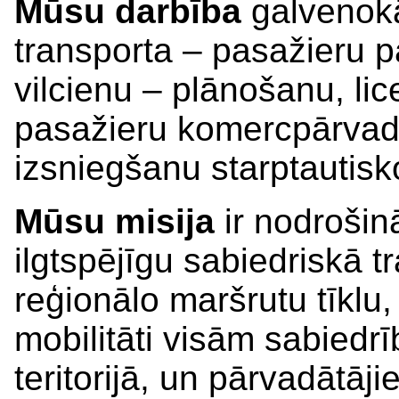
Mūsu darbība
galvenokār
transporta – pasažieru 
vilcienu – plānošanu, li
pasažieru komercpārvad
izsniegšanu starptautis
Mūsu misija
ir nodrošinā
ilgtspējīgu sabiedriskā 
reģionālo maršrutu tīklu,
mobilitāti visām sabiedr
teritorijā, un pārvadātāj