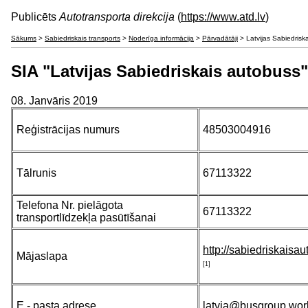
Publicēts
Autotransporta direkcija
(
https://www.atd.lv
)
Sākums
>
Sabiedriskais transports
>
Noderīga informācija
>
Pārvadātāji
> Latvijas Sabiedrisk
SIA "Latvijas Sabiedriskais autobuss"
08. Janvāris 2019
Reģistrācijas numurs
48503004916
Tālrunis
67113322
Telefona Nr. pielāgota
67113322
transportlīdzekļa pasūtīšanai
http://sabiedriskaisau
Mājaslapa
[1]
E - pasta adrese
latvia@busgroup.wor