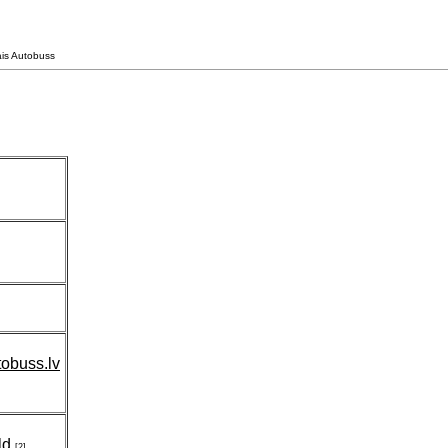
ais Autobuss
tobuss.lv
ld
[2]