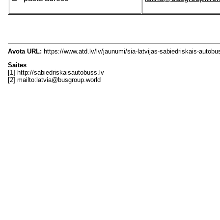
Avota URL:
https://www.atd.lv/lv/jaunumi/sia-latvijas-sabiedriskais-autobu
Saites
[1] http://sabiedriskaisautobuss.lv
[2] mailto:latvia@busgroup.world