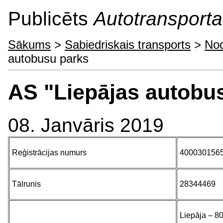
Publicēts
Autotransporta 
Sākums
>
Sabiedriskais transports
>
Nod
autobusu parks
AS "Liepājas autobu
08. Janvāris 2019
Reģistrācijas numurs
400030156
Tālrunis
28344469
Liepāja – 8