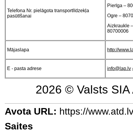
Pierīga – 8
Telefona Nr. pielāgota transportlīdzekļa
Ogre – 807
pasūtīšanai
Aizkraukle 
80700006
Mājaslapa
http://www.l
E - pasta adrese
info@lap.lv
2026 © Valsts SIA 
Avota URL:
https://www.atd.l
Saites