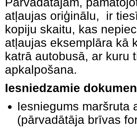
Pārvadātājam, pamatojo
atļaujas oriģinālu, ir tie
kopiju skaitu, kas nepie
atļaujas eksemplāra kā
katrā autobusā, ar kuru t
apkalpošana.
Iesniedzamie dokumen
Iesniegums maršruta a
(pārvadātāja brīvas f