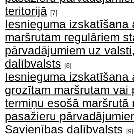
teritorijā
[7]
Iesnieguma izskatīšana 
maršrutam regulāriem st
pārvadājumiem uz valsti
dalībvalsts
[8]
Iesnieguma izskatīšana a
grozītam maršrutam vai p
termiņu esošā maršrutā 
pasažieru pārvadājumiem
Savienības dalībvalsts
[9]