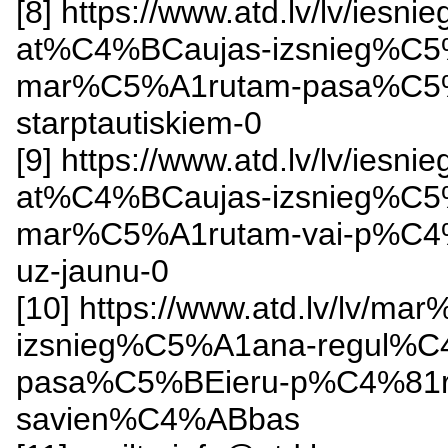
[8] https://www.atd.lv/lv/i
at%C4%BCaujas-izsnieg%C5
mar%C5%A1rutam-pasa%C5%
starptautiskiem-0
[9] https://www.atd.lv/lv/i
at%C4%BCaujas-izsnieg%C
mar%C5%A1rutam-vai-p%C4%
uz-jaunu-0
[10] https://www.atd.lv/lv/
izsnieg%C5%A1ana-regul%C4%
pasa%C5%BEieru-p%C4%81r
savien%C4%ABbas