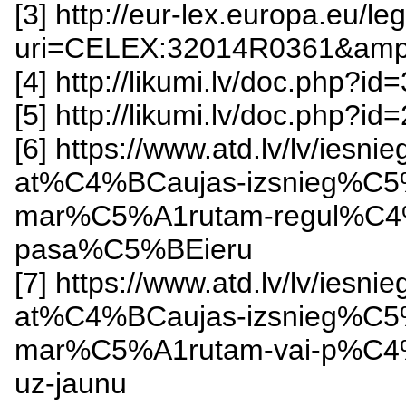
[3] http://eur-lex.europa.eu/l
uri=CELEX:32014R0361&amp
[4] http://likumi.lv/doc.php?i
[5] http://likumi.lv/doc.php?
[6] https://www.atd.lv/lv/i
at%C4%BCaujas-izsnieg%C5
mar%C5%A1rutam-regul%C4%8
pasa%C5%BEieru
[7] https://www.atd.lv/lv/i
at%C4%BCaujas-izsnieg%C
mar%C5%A1rutam-vai-p%C4%
uz-jaunu