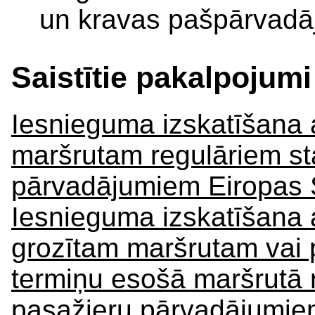
un kravas pašpārvadā
Saistītie pakalpojumi
Iesnieguma izskatīšana 
maršrutam regulāriem st
pārvadājumiem Eiropas Sa
Iesnieguma izskatīšana a
grozītam maršrutam vai p
termiņu esošā maršrutā 
pasažieru pārvadājumie