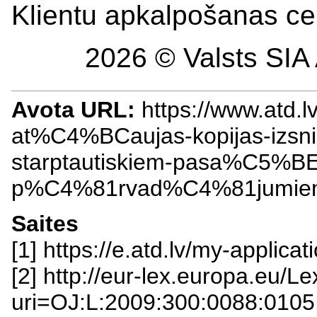
Klientu apkalpošanas ce
2026 © Valsts SIA 
Avota URL:
https://www.atd.
at%C4%BCaujas-kopijas-izs
starptautiskiem-pasa%C5%BE
p%C4%81rvad%C4%81jumiem
Saites
[1] https://e.atd.lv/my-appli
[2] http://eur-lex.europa.eu/L
uri=OJ:L:2009:300:0088:010