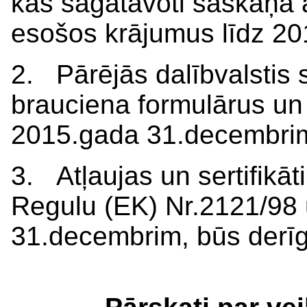
kas sagatavoti saskaņā 
esošos krājumus līdz 2
2. Pārējās dalībvalstis 
brauciena formulārus un 
2015.gada 31.decembri
3. Atļaujas un sertifikāt
Regulu (EK) Nr.2121/98 u
31.decembrim, būs derīgi