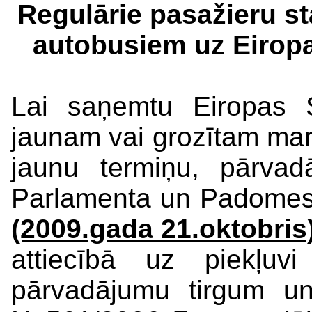
Regulārie pasažieru st
autobusiem uz Eiropa
Lai saņemtu Eiropas S
jaunam vai grozītam marš
jaunu termiņu, pārva
Parlamenta un Padome
(2009.gada 21.oktobris
attiecībā uz piekļuvi
pārvadājumu tirgum u