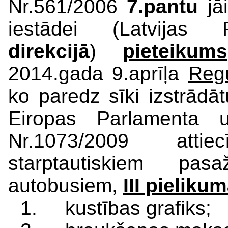
Nr.561/2006
7.pantu
jāi
iestādei (Latvijas
direkcijā
)
pieteikums
2014.gada 9.aprīļa
Regu
ko paredz sīki izstrādā
Eiropas Parlamenta
Nr.1073/2009 att
starptautiskiem pas
autobusiem,
III pieliku
1. kustības grafiks;