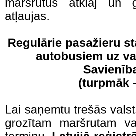
maršrutus atklāj un g
atļaujas.
Regulārie pasažieru st
autobusiem uz va
Savienība
(turpmāk
Lai saņemtu trešās valst
grozītam maršrutam va