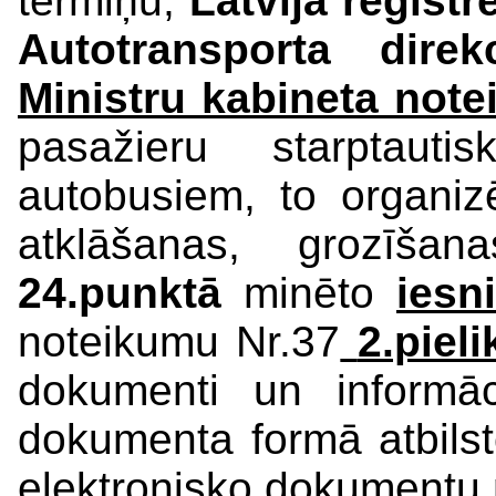
termiņu,
Latvijā reģist
Autotransporta direkc
Ministru kabineta not
pasažieru starptauti
autobusiem, to organiz
atklāšanas, grozīša
24.punktā
minēto
iesn
noteikumu Nr.37
2.piel
dokumenti un informāc
dokumenta formā atbilst
elektronisko dokumentu