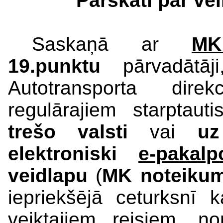
Pārskati par ve
Saskaņā ar
MK
19.punktu
pārvadātāji
Autotransporta direk
regulārajiem starptaut
trešo valsti
vai
uz
elektroniski
e-pakal
veidlapu
(
MK noteiku
iepriekšējā ceturksnī 
veiktajiem reisiem, n