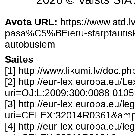
Avota URL:
https://www.atd.l
pasa%C5%BEieru-starptauti
autobusiem
Saites
[1] http://www.likumi.lv/doc.
[2] http://eur-lex.europa.eu/L
uri=OJ:L:2009:300:0088:010
[3] http://eur-lex.europa.eu/l
uri=CELEX:32014R0361&amp
[4] http://eur-lex.europa.eu/l