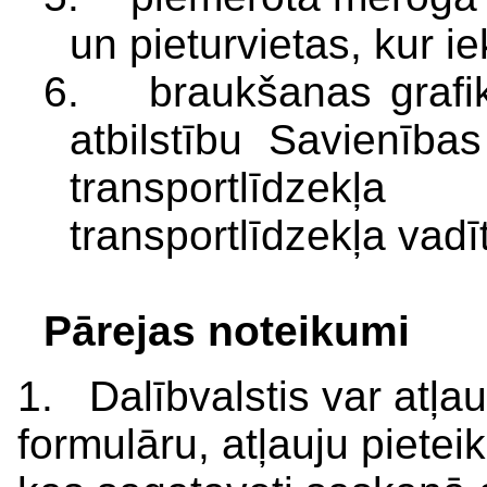
un pieturvietas, kur ie
6. braukšanas grafiks,
atbilstību Savienība
transportlīdzek
transportlīdzekļa vadī
Pārejas noteikumi
1. Dalībvalstis var atļa
formulāru, atļauju pieteik