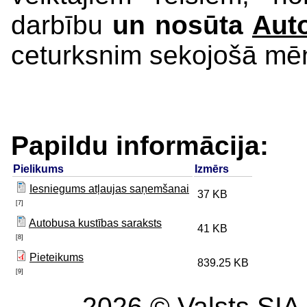
darbību
un
nosūta
Auto
ceturksnim sekojošā m
Papildu informācija:
Pielikums
Izmērs
Iesniegums atļaujas saņemšanai
37 KB
[7]
Autobusa kustības saraksts
41 KB
[8]
Pieteikums
839.25 KB
[9]
2026 © Valsts SIA 