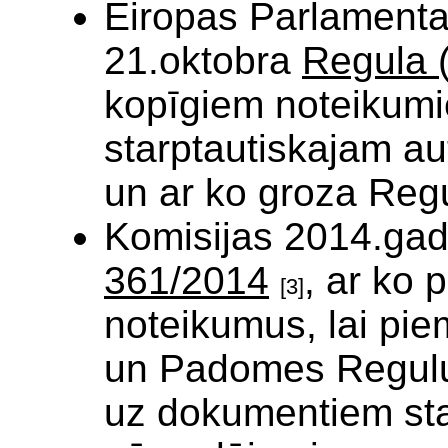
Eiropas Parlament
21.oktobra
Regula 
kopīgiem noteikumie
starptautiskajam a
un ar ko groza Reg
Komisijas 2014.gad
361/2014
, ar ko 
[3]
noteikumus, lai pi
un Padomes Regulu 
uz dokumentiem sta