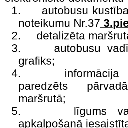
1. autobusu kustība
noteikumu Nr.37
3.pi
2. detalizēta maršrut
3. autobusu vadītā
grafiks;
4. informācija pa
paredzēts pārvadā
maršrutā;
5. līgums vai v
apkalpošanā iesaistīt