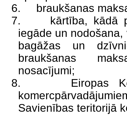
6. braukšanas maks
7. kārtība, kādā pa
iegāde un nodošana, 
bagāžas un dzīvni
braukšanas maksa
nosacījumi;
8. Eiropas Kopie
komercpārvadājum
Savienības teritorijā k