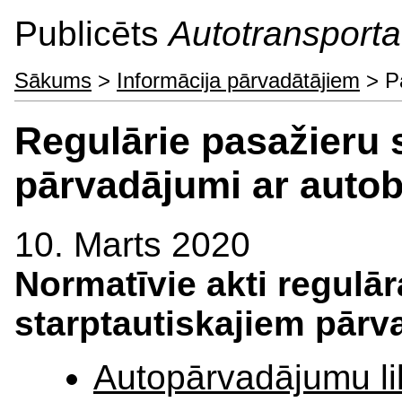
Publicēts
Autotransporta 
Sākums
>
Informācija pārvadātājiem
> Pa
Regulārie pasažieru s
pārvadājumi ar auto
10. Marts 2020
Normatīvie akti regulā
starptautiskajiem pār
Autopārvadājumu l