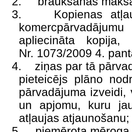
2. braukšanas maks
3. Kopienas atļauja
komercpārvadājum
apliecināta kopija
Nr. 1073/2009 4. pant
4. ziņas par tā pārva
pieteicējs plāno nod
pārvadājuma izveidi,
un apjomu, kuru jau
atļaujas atjaunošanu;
5. piemērota mēroga k