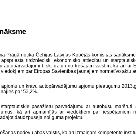
sanāksme
ma Prāgā notika Čehijas Latvijas Kopējās komisijas sanāksme 
pspriesta tirdznieciski ekonomisko attiecību un starptautis
u autopārvadājumi t. sk. uz un no trešajām valstīm, kā arī ar
s viedokļiem par Eiropas Savienības jaunajiem normatīvo aktu a
s apjomu un kravu autopārvadājumu apjomu pieaugumu 2013.gadā
inājies par 53,2%.
 starptautiskie pasažieru pārvadājumu ar autobusu maršruti 
ājumus, kā arī apmainījās ar viedokļiem par iespējamiem r
trādājot daudzpusēja nolīguma projektu.
tošanas nodevu abās valstīs, kā arī izmaiņām kompetento institū