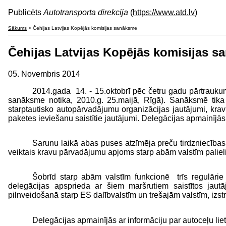
Publicēts
Autotransporta direkcija
(
https://www.atd.lv
)
Sākums
> Čehijas Latvijas Kopējās komisijas sanāksme
Čehijas Latvijas Kopējās komisijas 
05. Novembris 2014
2014.gada 14. - 15.oktobrī pēc četru gadu pārtrauku
sanāksme notika, 2010.g. 25.maijā, Rīgā). Sanāksmē tika a
starptautisko autopārvadājumu organizācijas jautājumi, krav
paketes ieviešanu saistītie jautājumi. Delegācijas apmainījā
Sarunu laikā abas puses atzīmēja preču tirdzniecība
veiktais kravu pārvadājumu apjoms starp abām valstīm paliel
Šobrīd starp abām valstīm funkcionē trīs regulārie
delegācijas apsprieda ar šiem maršrutiem saistītos jaut
pilnveidošanā starp ES dalībvalstīm un trešajām valstīm, izs
Delegācijas apmainījās ar informāciju par autoceļu lie