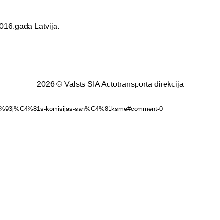
16.gadā Latvijā.
2026 © Valsts SIA Autotransporta direkcija
op%C4%93j%C4%81s-komisijas-san%C4%81ksme#comment-0