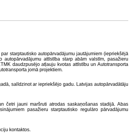
par starptautisko autopārvadājumu jautājumiem (iepriekšējā
ko autopārvadājumu attīstība starp abām valstīm, pasažieru
 ETMK daudzpusējo atļauju kvotas attīstību un Autotransporta
utotransporta jomā projektiem.
, salīdzinot ar iepriekšējo gadu. Latvijas autopārvadātāju
un četri jauni maršruti atrodas saskaņošanas stadijā. Abas
isinājumiem pasažieru starptautisko regulāro pārvadājumu
ciju kontaktos.