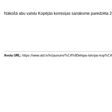
Nākošā abu valstu Kopējās komisijas sanāksme paredzēta 20
Avota URL:
https://www.atd.lv/lv/jaunumi/%C4%8Dehijas-latvijas-k