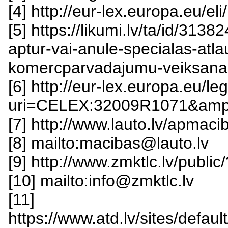
[4] http://eur-lex.europa.eu/e
[5] https://likumi.lv/ta/id/313
aptur-vai-anule-specialas-atla
komercparvadajumu-veiksana
[6] http://eur-lex.europa.eu/l
uri=CELEX:32009R1071&amp;
[7] http://www.lauto.lv/apmaci
[8] mailto:macibas@lauto.lv
[9] http://www.zmktlc.lv/publi
[10] mailto:info@zmktlc.lv
[11]
https://www.atd.lv/sites/de