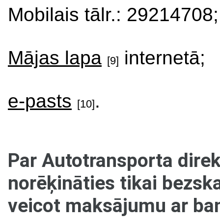
Mobilais tālr.: 29214708
Mājas lapa
internetā;
[9]
e-pasts
.
[10]
Par Autotransporta dire
norēķināties tikai bezsk
veicot maksājumu ar ban