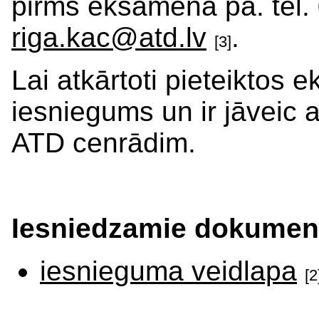
pirms eksāmena pa. tel.
riga.kac@atd.lv
.
[3]
Lai atkārtoti pieteiktos
iesniegums un ir jāveic 
ATD cenrādim.
Iesniedzamie dokument
iesnieguma veidlapa
[2