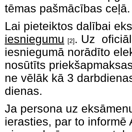
tēmas pašmācības ceļā.
Lai pieteiktos dalībai 
iesniegumu
. Uz oficiā
[2]
iesniegumā norādīto elek
nosūtīts priekšapmaksas
ne vēlāk kā 3 darbdiena
dienas.
Ja persona uz eksāmenu
ierasties, par to inform