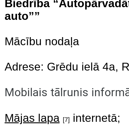
Biedrība “Autopārvadāt
auto””
Mācību nodaļa
Adrese: Grēdu ielā 4a, 
Mobilais tālrunis inform
Mājas lapa
internetā;
[7]