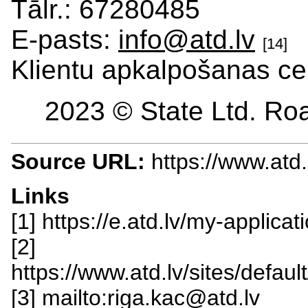
Tālr.: 67280485
E-pasts:
info@atd.lv
[14]
Klientu apkalpošanas ce
2023 © State Ltd. Roa
Source URL:
https://www.atd
Links
[1] https://e.atd.lv/my-applic
[2]
https://www.atd.lv/sites/defa
[3] mailto:riga.kac@atd.lv