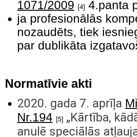
1071/2009
4.panta 
[4]
ja profesionālās kompe
nozaudēts, tiek iesni
par dublikāta izgatav
Normatīvie akti
2020. gada 7. aprīļa
Mi
„Kārtība, kādā
Nr.194
[5]
anulē speciālās atļauj