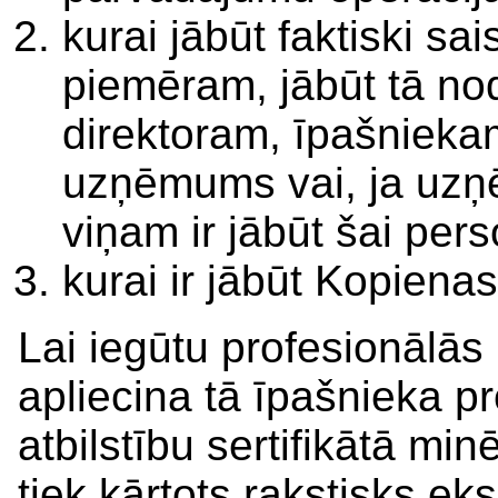
kurai jābūt faktiski sa
piemēram, jābūt tā nod
direktoram, īpašnieka
uzņēmums vai, ja uzņē
viņam ir jābūt šai per
kurai ir jābūt Kopiena
Lai iegūtu profesionālās
apliecina tā īpašnieka 
atbilstību sertifikātā m
tiek kārtots rakstisks e