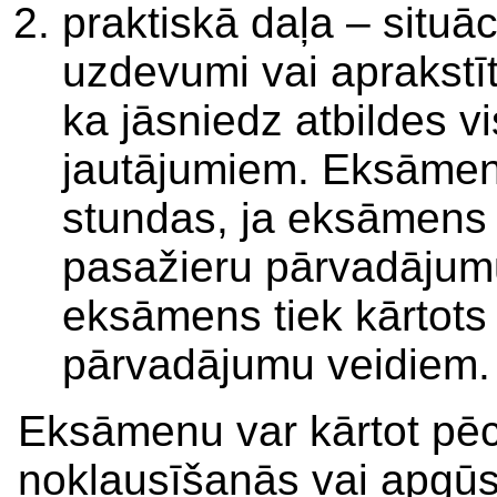
praktiskā daļa – situāc
uzdevumi vai aprakstīt
ka jāsniedz atbildes 
jautājumiem. Eksāmena
stundas, ja eksāmens t
pasažieru pārvadājumu
eksāmens tiek kārtots
pārvadājumu veidiem.
Eksāmenu var kārtot pē
noklausīšanās vai apgūs