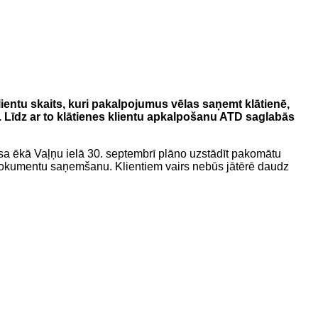
entu skaits, kuri pakalpojumus vēlas saņemt klātienē,
. Līdz ar to klātienes klientu apkalpošanu ATD saglabās
a ēkā Vaļņu ielā 30. septembrī plāno uzstādīt pakomātu
 dokumentu saņemšanu. Klientiem vairs nebūs jātērē daudz