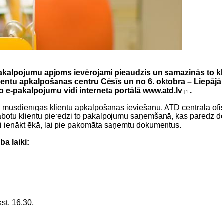
akalpojumu apjoms ievērojami pieaudzis un samazinās to kli
ientu apkalpošanas centru Cēsīs un no 6. oktobra – Liepājā
sto e-pakalpojumu vidi interneta portālā
www.atd.lv
.
[1]
mūsdienīgas klientu apkalpošanas ieviešanu, ATD centrālā ofis
labotu klientu pieredzi to pakalpojumu saņemšanā, kas paredz
īdi ienākt ēkā, lai pie pakomāta saņemtu dokumentus.
a laiki:
kst. 16.30,