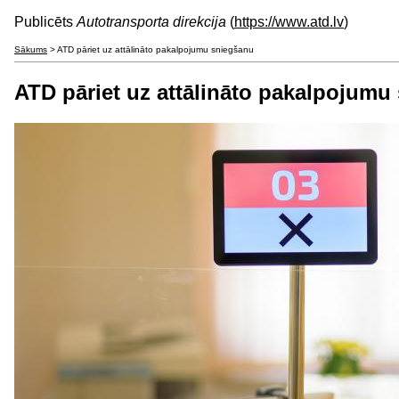
Publicēts
Autotransporta direkcija
(
https://www.atd.lv
)
Sākums
> ATD pāriet uz attālināto pakalpojumu sniegšanu
ATD pāriet uz attālināto pakalpojumu