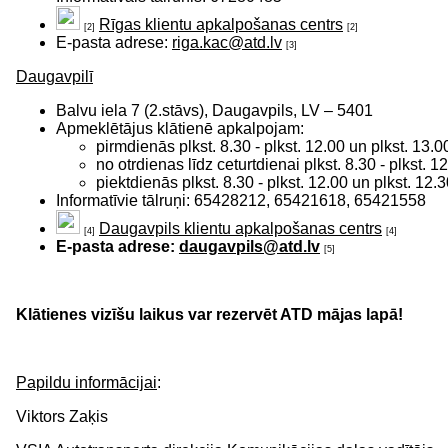
Rīgas klientu apkalpošanas centrs
[2]
[2]
E-pasta adrese:
riga.kac@atd.lv
[3]
Daugavpilī
Balvu iela 7 (2.stāvs), Daugavpils, LV – 5401
​Apmeklētājus klātienē apkalpojam:
pirmdienās plkst. 8.30 - plkst. 12.00 un plkst. 13.00
no otrdienas līdz ceturtdienai plkst. 8.30 - plkst. 12
piektdienās plkst. 8.30 - plkst. 12.00 un plkst. 12.3
Informatīvie tālruņi: 65428212, 65421618, 65421558
Daugavpils klientu apkalpošanas centrs
[4]
[4]
E-pasta adrese:
daugavpils@atd.lv
[5]
Klātienes vizīšu laikus var rezervēt ATD mājas lapā!
Papildu informācijai
:
Viktors Zaķis