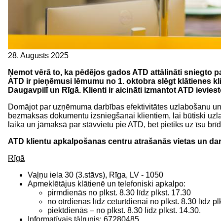
28. Augusts 2025
Ņemot vērā to, ka pēdējos gados ATD attālināti sniegto p
ATD ir pieņēmusi lēmumu no 1. oktobra slēgt klātienes kl
Daugavpilī un Rīgā. Klienti ir aicināti izmantot ATD ievie
Domājot par uzņēmuma darbības efektivitātes uzlabošanu un 
bezmaksas dokumentu izsniegšanai klientiem, lai būtiski uz
laika un jāmaksā par stāvvietu pie ATD, bet pietiks uz īsu br
ATD klientu apkalpošanas centru atrašanās vietas un darb
Rīgā
Vaļņu iela 30 (3.stāvs), Rīga, LV - 1050
​Apmeklētājus klātienē un telefoniski apkalpo:
pirmdienās no plkst. 8.30 līdz plkst. 17.30
​no otrdienas līdz ceturtdienai no plkst. 8.30 līdz pl
piektdienās – no plkst. 8.30 līdz plkst. 14.30.
Informatīvais tālrunis: 67280485