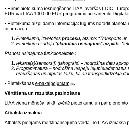
• Pirms pieteikuma iesniegšanas LIAA jāvēršas EDIC - Eiropas D
EUR vai LIAA 100 000 EUR programmu un saņemtu Digitālās at
• Pieteikumā aizpildāmā informācija: lūgums norādīt plānotā ri
informāciju.
Pieteikumā, izvēloties
procesu,
atzīmē: “Transports un l
Pieteikumā sadaļā “
plānotais risinājums
” aizpilda: “
Plānotā risinājuma funkcionalitāte :
Iekārta(s)/sensors(i) (tahogrāfs) – nodrošina datu ap
Programmatūra – nodrošina iespēju lejupielādēt datus no
braukšanas un atpūtas laiku, kā arī transportlīdzekļa d
• Pieteikšanās
e-pakalpojumam
.
[6]
Vērtēšana un rezultāta paziņošana
LIAA viena mēneša laikā izvērtē pieteikumu un par pieņemto 
Atbalsta izmaksa
Atbalsts pieejams mērķfinansējuma veidā. To LIAA izmaksā 