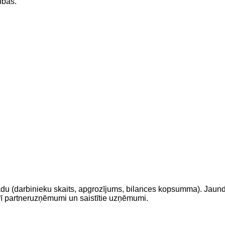
ības.
adu (darbinieku skaits, apgrozījums, bilances kopsumma). Jaun
rī partneruzņēmumi un saistītie uzņēmumi.