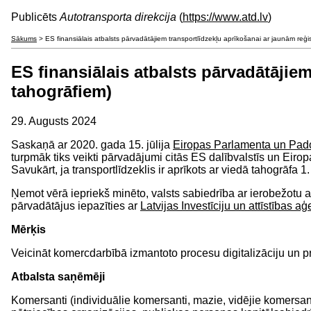
Publicēts
Autotransporta direkcija
(
https://www.atd.lv
)
Sākums
> ES finansiālais atbalsts pārvadātājiem transportlīdzekļu aprīkošanai ar jaunām reģi
ES finansiālais atbalsts pārvadātājie
tahogrāfiem)
29. Augusts 2024
Saskaņā ar 2020. gada 15. jūlija
Eiropas Parlamenta un Pa
turpmāk tiks veikti pārvadājumi citās ES dalībvalstīs un Eiro
Savukārt, ja transportlīdzeklis ir aprīkots ar viedā tahogrāfa 
Ņemot vērā iepriekš minēto, valsts sabiedrība ar ierobežotu at
pārvadātājus iepazīties ar
Latvijas Investīciju un attīstības a
Mērķis
Veicināt komercdarbībā izmantoto procesu digitalizāciju un pr
Atbalsta saņēmēji
Komersanti (individuālie komersanti, mazie, vidējie komersant