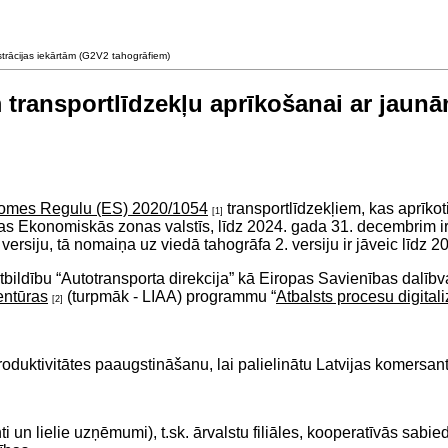
strācijas iekārtām (G2V2 tahogrāfiem)
m transportlīdzekļu aprīkošanai ar jaunā
domes Regulu (ES) 2020/1054
transportlīdzekļiem, kas aprīkoti
[1]
pas Ekonomiskās zonas valstīs, līdz 2024. gada 31. decembrim ir
1. versiju, tā nomaiņa uz viedā tahogrāfa 2. versiju ir jāveic līdz
bildību “Autotransporta direkcija” kā Eiropas Savienības dalībva
ģentūras
(turpmāk - LIAA) programmu “
Atbalsts procesu digital
[2]
oduktivitātes paaugstināšanu, lai palielinātu Latvijas komersan
i un lielie uzņēmumi), t.sk. ārvalstu filiāles, kooperatīvās sabi