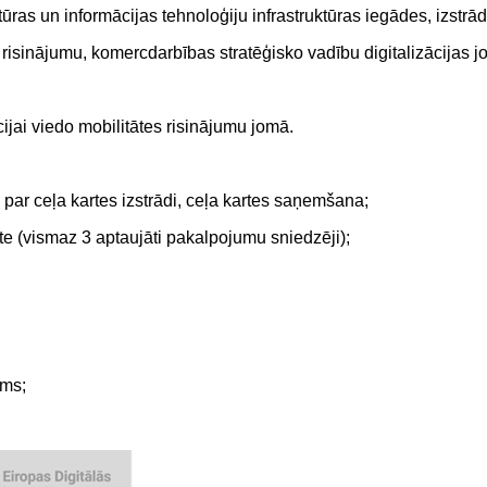
tūras un informācijas tehnoloģiju infrastruktūras iegādes, izst
 risinājumu, komercdarbības stratēģisko vadību digitalizācijas j
cijai viedo mobilitātes risinājumu jomā.
 par ceļa kartes izstrādi, ceļa kartes saņemšana;
te (vismaz 3 aptaujāti pakalpojumu sniedzēji);
ums;