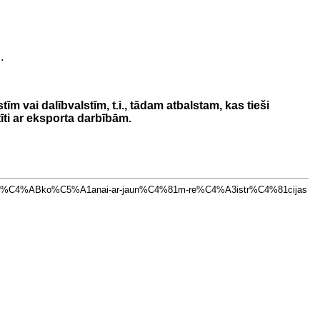
.
]
m vai dalībvalstīm, t.i., tādam atbalstam, kas tieši
īti ar eksporta darbībām.
u-apr%C4%ABko%C5%A1anai-ar-jaun%C4%81m-re%C4%A3istr%C4%81cijas