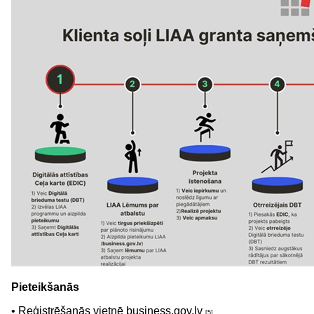
Pieteikšanās
• Reģistrēšanās vietnē
business.gov.lv
[5]