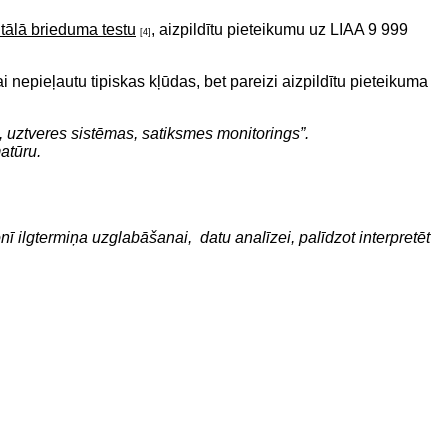
itālā brieduma testu
, aizpildītu pieteikumu uz LIAA 9 999
[4]
 nepieļautu tipiskas kļūdas, bet pareizi aizpildītu pieteikuma
mi, uztveres sistēmas, satiksmes monitorings”.
atūru.
 ilgtermiņa uzglabāšanai, datu analīzei, palīdzot interpretēt