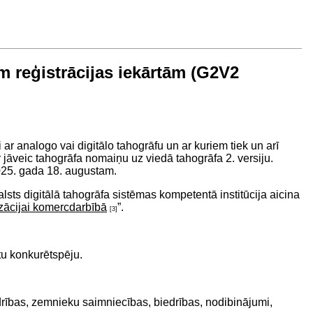
m reģistrācijas iekārtām (G2V2
 ar analogo vai digitālo tahogrāfu un ar kuriem tiek un arī
 jāveic tahogrāfa nomaiņu uz viedā tahogrāfa 2. versiju.
 2025. gada 18. augustam.
lsts digitālā tahogrāfa sistēmas kompetentā institūcija aicina
izācijai komercdarbībā
”.
[3]
tu konkurētspēju.
edrības, zemnieku saimniecības, biedrības, nodibinājumi,