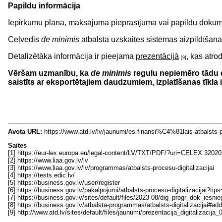
Papildu informācija
Iepirkumu plāna, maksājuma pieprasījuma vai papildu dokum
Ceļvedis
de minimis
atbalsta uzskaites sistēmas aizpildīšana
Detalizētāka informācija ir pieejama
prezentācijā
, kas atr
[9]
Vēršam uzmanību, ka
de minimis
regulu nepiemēro tādu da
saistīts ar eksportētajiem daudzumiem, izplatīšanas tīkla 
Avota URL:
https://www.atd.lv/lv/jaunumi/es-finansi%C4%81lais-
Saites
[1] https://eur-lex.europa.eu/legal-content/LV/TXT/PDF/?uri=CELEX:32
[2] https://www.liaa.gov.lv/lv
[3] https://www.liaa.gov.lv/lv/programmas/atbalsts-procesu-digitalizacijai
[4] https://tests.edic.lv/
[5] https://business.gov.lv/user/register
[6] https://business.gov.lv/pakalpojumi/atbalsts-procesu-digitalizacijai?tip
[7] https://business.gov.lv/sites/default/files/2023-08/dig_progr_dok_iesni
[8] https://business.gov.lv/atbalsta-programmas/atbalsts-digitalizacijai#add
[9] http://www.atd.lv/sites/default/files/jaunumi/prezentacija_digitalizacija