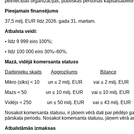
pētniecības organizācijas, publiskas personas kapitālsabiedr
Pieejamais finansējums
37,5 milj. EUR līdz 2026. gada 31. martam.
Atbalsta veidi:
• līdz 9 999 eiro 100%;
• līdz 100 000 eiro 30%–60%.
Mazā, vidējā komersanta statuss
Darbinieku skaits
Apgrozījums
Bilance
Mikro (sīks) < 10 un ≤ 2 milj. EUR vai ≤ 2 milj. EUR
Mazs < 50 un ≤ 10 milj. EUR vai ≤ 10 milj. EUR
Vidējs < 250 un ≤ 50 milj. EUR vai ≤ 43 milj. EUR
Nosakot komersanta statusu, ir jāņem vērā dati par pēdējo g
pārskata periodu. Nosakot komersanta statusu, jāņem vērā a
Atbalstāmās izmaksas