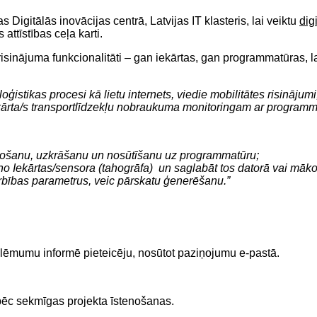
igitālās inovācijas centrā, Latvijas IT klasteris, lai veiktu
dig
tīstības ceļa karti.
sinājuma funkcionalitāti – gan iekārtas, gan programmatūras, lai
oģistikas procesi kā lietu internets, viedie mobilitātes risināju
Iekārta/s transportlīdzekļu nobraukuma monitoringam ar programm
kopošanu, uzkrāšanu un nosūtīšanu uz programmatūru;
 Iekārtas/sensora (tahogrāfa) un saglabāt tos datorā vai mākonī
arbības parametrus, veic pārskatu ģenerēšanu.”
lēmumu informē pieteicēju, nosūtot paziņojumu e-pastā.
pēc sekmīgas projekta īstenošanas.