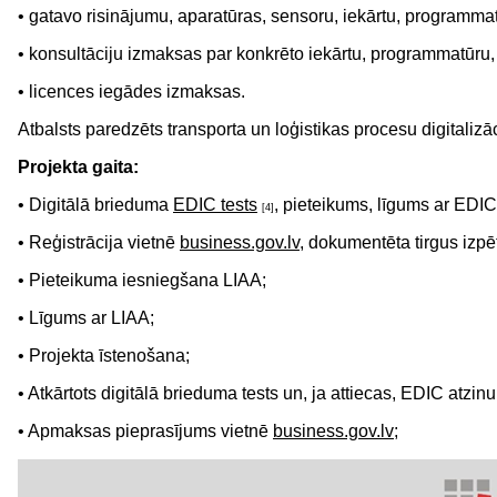
• gatavo risinājumu, aparatūras, sensoru, iekārtu, programma
• konsultāciju izmaksas par konkrēto iekārtu, programmatūru,
• licences iegādes izmaksas.
Atbalsts paredzēts transporta un loģistikas procesu digitalizā
Projekta gaita:
• Digitālā brieduma
EDIC tests
, pieteikums, līgums ar EDIC
[4]
• Reģistrācija vietnē
business.gov.lv
, dokumentēta tirgus izpē
• Pieteikuma iesniegšana LIAA;
• Līgums ar LIAA;
• Projekta īstenošana;
• Atkārtots digitālā brieduma tests un, ja attiecas, EDIC atzin
• Apmaksas pieprasījums vietnē
business.gov.lv;