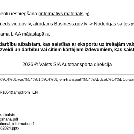
entu iesniegšana (
informatīvs materiāls
).
[7]
i eds.vid.gov.lv, atrodams Business.gov.lv ->
Noderīgas saites
[8
odama LIAA
mājaslapā
.
[3]
rbību atbalstam, kas saistītas ar eksportu uz trešajām valstī
izveidi un darbību vai citiem kārtējiem izdevumiem, kas saist
2026 © Valsts SIA Autotransporta direkcija
atbalsts-p%C4%81rvad%C4%81t%C4%81jiem-transportl%C4%ABdzek%C4%BC
020R1054&amp;from=EN
s=atbalsts
egshana.pdf
itional_information-1
_082024.pptx