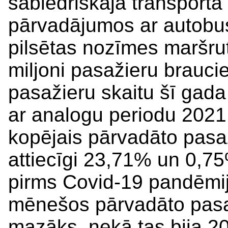
sabiedriskajā transportā
pārvadājumos ar autobus
pilsētas nozīmes maršrut
miljoni pasažieru brauci
pasažieru skaitu šī gad
ar analogu periodu 2021
kopējais pārvadāto pasaži
attiecīgi 23,71% un 0,75
pirms Covid-19 pandēmij
mēnešos pārvadāto pasaž
mazāks, nekā tas bija 20