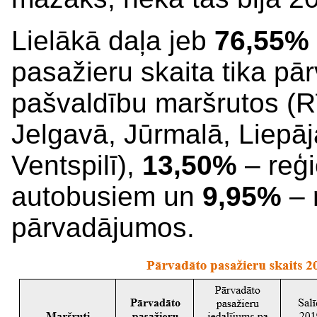
Lielākā daļa jeb
76,55%
pasažieru skaita tika pār
pašvaldību maršrutos (Rī
Jelgavā, Jūrmalā, Liepā
Ventspilī),
13,50%
– reģi
autobusiem un
9,95%
– 
pārvadājumos.