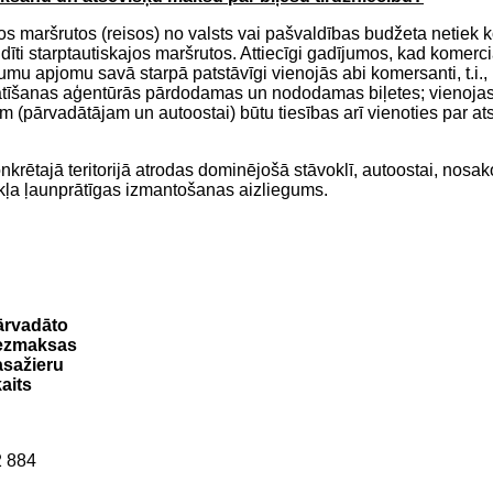
jos maršrutos (reisos) no valsts vai pašvaldības budžeta netiek
dīti starptautiskajos maršrutos. Attiecīgi gadījumos, kad komerci
 apjomu savā starpā patstāvīgi vienojās abi komersanti, t.i., 
platīšanas aģentūrās pārdodamas un nododamas biļetes; vienojas 
ēm (pārvadātājam un autoostai) būtu tiesības arī vienoties par 
konkrētajā teritorijā atrodas dominējošā stāvoklī, autoostai, no
kļa ļaunprātīgas izmantošanas aizliegums.
ārvadāto
ezmaksas
asažieru
aits
2 884