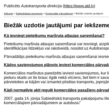
Publicēts
Autotransporta direkcija
(
https://www.atd.lv
)
Sākums
>
Sabiedriskais transports
>
Komerciālie pārvadājumi
> Biežāk uzdotie jautājumi
Biežāk uzdotie jautājumi par iekšzem
Kā iesniegt pieteikumu maršruta atļaujas saņemšanai?
Pieteikumu maršruta atļaujas saņemšanai var iesniegt, aizpi
identifikācijas līdzekļus vai rakstveidā, nosūtot uz Autotransp
Pārvadātājs pieteikumu maršruta atļaujas saņemšanai iesniedz 
Kādos savienojumos plānots ieviest komerciālos pārva
Komerciālos maršrutus paredzēts ieviest savienojumos, kur li
pieturu skaits un tie brauc ilgāk nekā vilciens, bet tiem ir sa
pārvietoties ar kājām vai izmantot pilsētas transportu, jopro
Kādi normatīvie akti regulē komerciālos pasažieru pārv
2007. gada 14. jūnija Sabiedriskā transporta pakalpojumu lik
komerciālajiem pārvadājumiem ar autobusu”