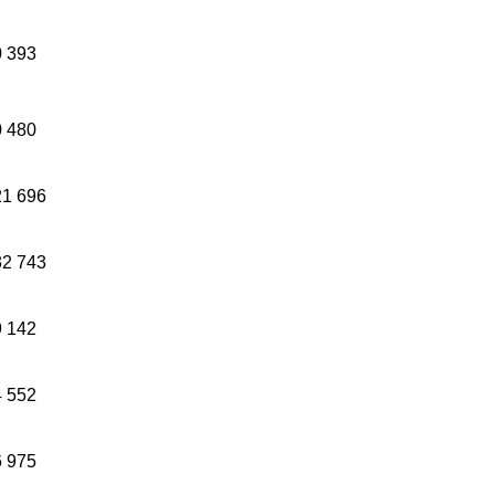
0 393
0 480
21 696
32 743
9 142
4 552
6 975