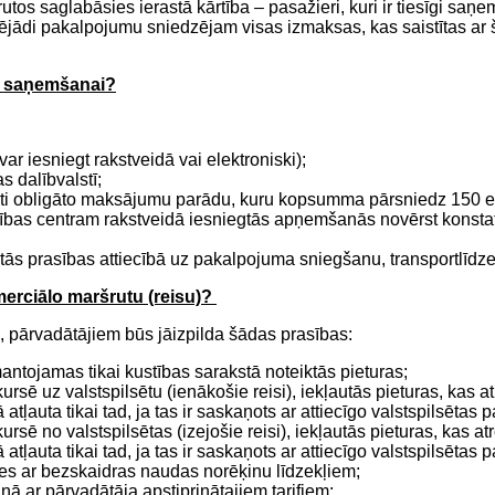
tos saglabāsies ierastā kārtība – pasažieri, kuri ir tiesīgi sa
ējādi pakalpojumu sniedzējam visas izmaksas, kas saistītas ar 
as saņemšanai?
r iesniegt rakstveidā vai elektroniski);
s dalībvalstī;
kti obligāto maksājumu parādu, kuru kopsumma pārsniedz 150 ei
ardzības centram rakstveidā iesniegtās apņemšanās novērst konst
ktās prasības attiecībā uz pakalpojuma sniegšanu, transportlīd
merciālo maršrutu (reisu)?
, pārvadātājiem būs jāizpilda šādas prasības:
ntojamas tikai kustības sarakstā noteiktās pieturas;
rsē uz valstspilsētu (ienākošie reisi), iekļautās pieturas, kas at
atļauta tikai tad, ja tas ir saskaņots ar attiecīgo valstspilsētas 
rsē no valstspilsētas (izejošie reisi), iekļautās pieturas, kas at
atļauta tikai tad, ja tas ir saskaņots ar attiecīgo valstspilsētas 
es ar bezskaidras naudas norēķinu līdzekļiem;
ā ar pārvadātāja apstiprinātajiem tarifiem;