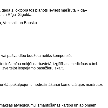
ada 1. oktobra tos plānots ieviest maršrutā Rīga–
e un Rīga–Sigulda.
u, Ventspili un Bausku.
 vai pašvaldību budžeta netiks kompensēti.
ciešamība nokļūt darbavietā, izglītības, medicīnas u.tml.
, izvērtējot iespējamo pasažieru skaitu
urklāt pakalpojumu nodrošināšanai komerciālajos maršrutos
s maksas atvieglojumu izmantošanas kārtību un apjomiem