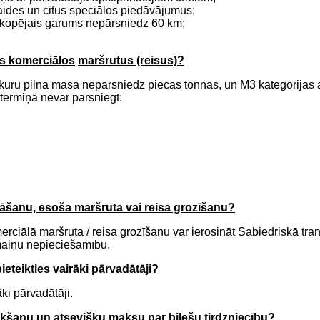
tlaides un citus speciālos piedāvājumus;
u kopējais garums nepārsniedz 60 km;
os komerciālos
maršrutus (reisus)?
kuru pilna masa nepārsniedz piecas tonnas, un M3 kategorijas 
termiņā nevar pārsniegt:
klāšanu, esoša maršruta vai reisa grozīšanu?
rciālā maršruta / reisa grozīšanu var ierosināt Sabiedriskā tra
zmaiņu nepieciešamību.
eteikties vairāki pārvadātāji?
ki pārvadātāji.
ukšanu un atsevišķu maksu par biļešu tirdzniecību?