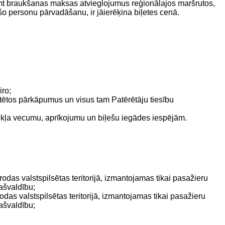
ņemt braukšanas maksas atvieglojumus reģionālajos maršrutos,
šo personu pārvadāšanu, ir jāierēķina biļetes cenā.
ro;
atētos pārkāpumus un visus tam Patērētāju tiesību
zekļa vecumu, aprīkojumu un biļešu iegādes iespējām.
rodas valstspilsētas teritorijā, izmantojamas tikai pasažieru
pašvaldību;
rodas valstspilsētas teritorijā, izmantojamas tikai pasažieru
pašvaldību;