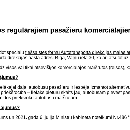
es regulārajiem pasažieru komerciālaj
ldot speciālu
tiešsaistes formu Autotransporta direkcijas mājasl
orta direkcijas pasta adresi Rīgā, Vaļņu ielā 30, kā arī atsūtot u
visos vai tikai atsevišķos komerciālajos maršrutos (reisos), ka
dājumus?
elākajai daļai autobusu pasažieru ir iespēja izmantot alternatī
va priekšrocība – lielāks pieturu skaits ļauj autobusam pievest pa
jām dos priekšroku autobusu maršrutam.
adājumus?
ums un 2021. gada 6. jūlija Ministru kabineta noteikumi Nr.486