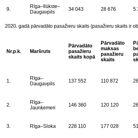
Rīga–Ilūkste–
9.
34 043
28 676
5 
Daugavpils
2020. gadā pārvadāto pasažieru skaits (pasažieru skaits ir 
Pārvadāto
P
Pārvadāto
maksas
b
Nr.p.k.
Maršruts
pasažieru
pasažieru
p
skaits kopā
skaits
sk
Rīga–
1.
137 552
110 872
2
Daugavpils
Rīga–
2.
146 360
120 120
2
Jaunķemeri
3.
Rīga–Sloka
228 110
177 028
5