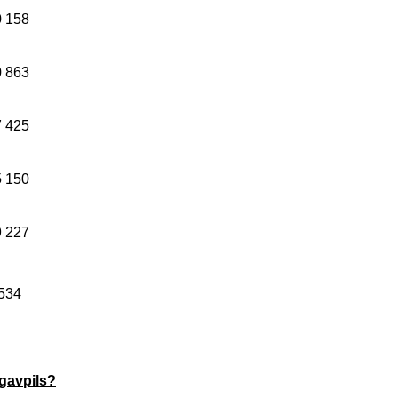
0 158
0 863
7 425
5 150
9 227
534
ugavpils?