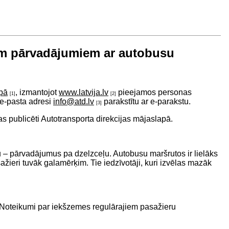
iem pārvadājumiem ar autobusu
apā
, izmantojot
www.latvija.lv
pieejamos personas
[1]
[2]
z e-pasta adresi
info@atd.lv
parakstītu ar e-parakstu.
[3]
s publicēti Autotransporta direkcijas mājaslapā.
vu – pārvadājumus pa dzelzceļu. Autobusu maršrutos ir lielāks
sažieri tuvāk galamērķim. Tie iedzīvotāji, kuri izvēlas mazāk
 “Noteikumi par iekšzemes regulārajiem pasažieru