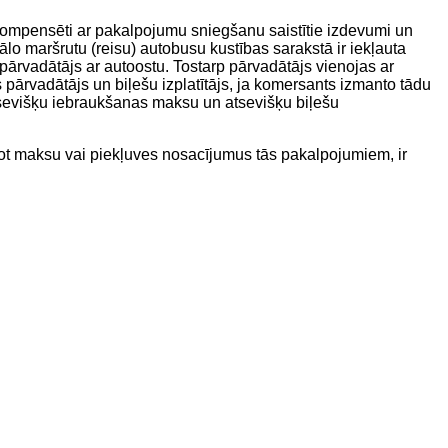
 kompensēti ar pakalpojumu sniegšanu saistītie izdevumi un
ālo maršrutu (reisu) autobusu kustības sarakstā ir iekļauta
pārvadātājs ar autoostu. Tostarp pārvadātājs vienojas ar
pārvadātājs un biļešu izplatītājs, ja komersants izmanto tādu
atsevišķu iebraukšanas maksu un atsevišķu biļešu
sakot maksu vai piekļuves nosacījumus tās pakalpojumiem, ir