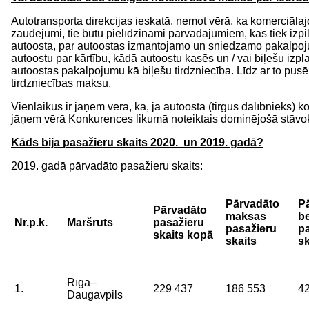
Autotransporta direkcijas ieskatā, ņemot vērā, ka komerciāla
zaudējumi, tie būtu pielīdzināmi pārvadājumiem, kas tiek izpil
autoosta, par autoostas izmantojamo un sniedzamo pakalpojumu
autoostu par kārtību, kādā autoostu kasēs un / vai biļešu iz
autoostas pakalpojumu kā biļešu tirdzniecība. Līdz ar to pus
tirdzniecības maksu.
Vienlaikus ir jāņem vērā, ka, ja autoosta (tirgus dalībnieks) 
jāņem vērā Konkurences likumā noteiktais dominējošā stāvo
Kāds bija pasažieru skaits 2020. un 2019. gadā?
2019. gadā pārvadāto pasažieru skaits:
Pārvadāto
P
Pārvadāto
maksas
b
Nr.p.k.
Maršruts
pasažieru
pasažieru
p
skaits kopā
skaits
sk
Rīga–
1.
229 437
186 553
4
Daugavpils