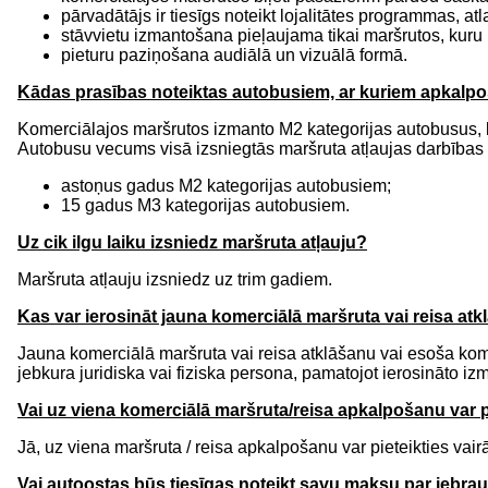
pārvadātājs ir tiesīgs noteikt lojalitātes programmas, a
stāvvietu izmantošana pieļaujama tikai maršrutos, kur
pieturu paziņošana audiālā un vizuālā formā.
Kādas prasības noteiktas autobusiem, ar kuriem apkalp
Komerciālajos maršrutos izmanto M2 kategorijas autobusus, 
Autobusu vecums visā izsniegtās maršruta atļaujas darbības 
astoņus gadus M2 kategorijas autobusiem;
15 gadus M3 kategorijas autobusiem.
Uz cik ilgu laiku izsniedz maršruta atļauju?
Maršruta atļauju izsniedz uz trim gadiem.
Kas var ierosināt jauna komerciālā maršruta vai reisa at
Jauna komerciālā maršruta vai reisa atklāšanu vai esoša kome
jebkura juridiska vai fiziska persona, pamatojot ierosināto i
Vai uz viena komerciālā maršruta/reisa apkalpošanu var pi
Jā, uz viena maršruta / reisa apkalpošanu var pieteikties vairā
Vai autoostas būs tiesīgas noteikt savu maksu par iebra