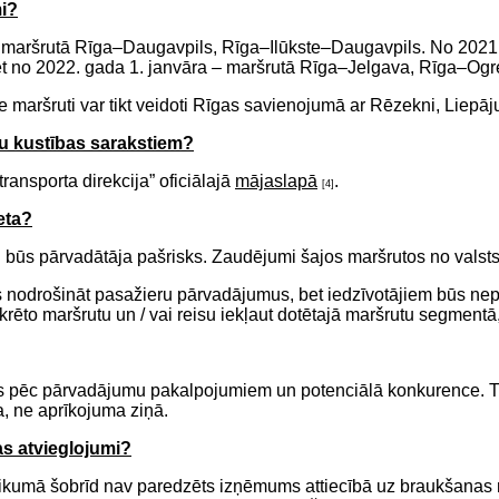
mi?
maršrutā Rīga–Daugavpils, Rīga–Ilūkste–Daugavpils. No 2021. g
t no 2022. gada 1. janvāra – maršrutā Rīga–Jelgava, Rīga–Ogr
tie maršruti var tikt veidoti Rīgas savienojumā ar Rēzekni, Liepāj
su kustības sarakstiem?
ransporta direkcija” oficiālajā
mājaslapā
.
[4]
eta?
būs pārvadātāja pašrisks. Zaudējumi šajos maršrutos no valsts
 nodrošināt pasažieru pārvadājumus, bet iedzīvotājiem būs nepie
krēto maršrutu un / vai reisu iekļaut dotētajā maršrutu segmentā
ms pēc pārvadājumu pakalpojumiem un potenciālā konkurence. T
a, ne aprīkojuma ziņā.
s atvieglojumi?
 likumā šobrīd nav paredzēts izņēmums attiecībā uz braukšana