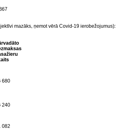
367
objektīvi mazāks, ņemot vērā Covid-19 ierobežojumus):
ārvadāto
ezmaksas
asažieru
aits
6 680
6 240
1 082