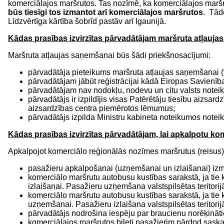
komerciālajos maršrutos. Tas nozīmē, ka komerciālajos maršru
būs tiesīgi tos izmantot arī komerciālajos maršrutos
. Tād
Līdzvērtīga kārtība šobrīd pastāv arī Igaunijā.
Kādas prasības izvirzītas pārvadātājam maršruta atļauj
Maršruta atļaujas saņemšanai būs šādi priekšnosacījumi:
pārvadātāja pieteikums maršruta atļaujas saņemšanai (va
pārvadātājam jābūt reģistrācijai kādā Eiropas Savienība
pārvadātājam nav nodokļu, nodevu un citu valsts notei
pārvadātājs ir izpildījis visas Patērētāju tiesību aizs
aizsardzības centra piemērotos lēmumus;
pārvadātājs izpilda Ministru kabineta noteikumos notei
Kādas prasības izvirzītas pārvadātājam, lai apkalpotu ko
Apkalpojot komerciālo reģionālās nozīmes maršrutus (reisus)
pasažieru apkalpošanai (uzņemšanai un izlaišanai) izma
komerciālo maršrutu autobusu kustības sarakstā, ja tie ku
izlaišanai. Pasažieru uzņemšana valstspilsētas teritorijā 
komerciālo maršrutu autobusu kustības sarakstā, ja tie ku
uzņemšanai. Pasažieru izlaišana valstspilsētas teritorijā 
pārvadātājs nodrošina iespēju par braucienu norēķināti
komerciālajos maršrutos biļeti pasažierim pārdod saskaņ