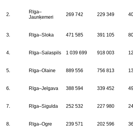
Rīga–
2.
269 742
229 349
4
Jaunķemeri
3.
Rīga–Sloka
471 585
391 105
8
4.
Rīga–Salaspils
1 039 699
918 003
1
5.
Rīga–Olaine
889 556
756 813
1
6.
Rīga–Jelgava
388 594
339 452
4
7.
Rīga–Sigulda
252 532
227 980
2
8.
Rīga–Ogre
239 571
202 596
3