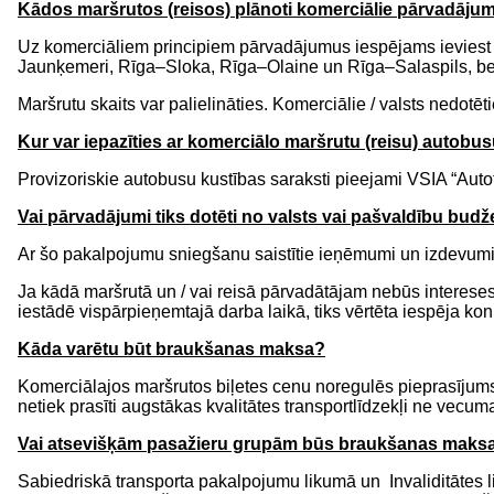
Kādos maršrutos (reisos) plānoti komerciālie pārvadāju
Uz komerciāliem principiem pārvadājumus iespējams ieviest 
Jaunķemeri, Rīga–Sloka, Rīga–Olaine un Rīga–Salaspils, be
Maršrutu skaits var palielināties. Komerciālie / valsts nedotē
Kur var iepazīties ar komerciālo maršrutu (reisu) autobu
Provizoriskie autobusu kustības saraksti pieejami VSIA “Autot
Vai pārvadājumi tiks dotēti no valsts vai pašvaldību budž
Ar šo pakalpojumu sniegšanu saistītie ieņēmumi un izdevumi 
Ja kādā maršrutā un / vai reisā pārvadātājam nebūs intereses
iestādē vispārpieņemtajā darba laikā, tiks vērtēta iespēja kon
Kāda varētu būt braukšanas maksa?
Komerciālajos maršrutos biļetes cenu noregulēs pieprasīju
netiek prasīti augstākas kvalitātes transportlīdzekļi ne vecum
Vai atsevišķām pasažieru grupām būs braukšanas maksa
Sabiedriskā transporta pakalpojumu likumā un Invaliditātes