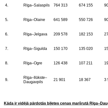
4.
Rīga–Salaspils
764 313
674 155
9
5.
Rīga–Olaine
641 589
550 726
9
6.
Rīga–Jelgava
209 578
182 153
2
7.
Rīga–Sigulda
150 170
135 020
1
8.
Rīga–Ogre
126 438
107 211
1
Rīga–Ilūkste–
9.
21 901
18 367
3 
Daugavpils
Kāda ir vidējā pārdotās biļetes cenas maršrutā Rīga–Da