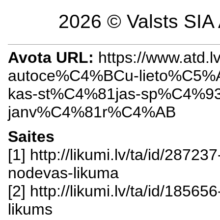
2026 © Valsts SIA 
Avota URL:
https://www.atd.
autoce%C4%BCu-lieto%C5%A
kas-st%C4%81jas-sp%C4%9
janv%C4%81r%C4%AB
Saites
[1] http://likumi.lv/ta/id/2872
nodevas-likuma
[2] http://likumi.lv/ta/id/1856
likums