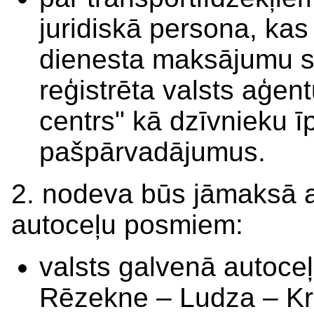
juridiskā persona, kas 
dienesta maksājumu s
reģistrēta valsts aģe
centrs" kā dzīvnieku īp
pašpārvadājumus.
2. nodeva būs jāmaksā a
autoceļu posmiem:
valsts galvenā autoce
Rēzekne – Ludza – Kri