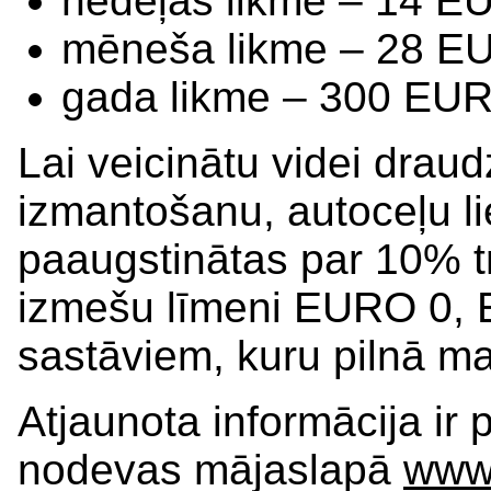
nedēļas likme – 14 E
mēneša likme – 28 E
gada likme – 300 EUR
Lai veicinātu videi draud
izmantošanu, autoceļu l
paaugstinātas par 10% t
izmešu līmeni EURO 0, 
sastāviem, kuru pilnā ma
Atjaunota informācija ir
nodevas mājaslapā
www.