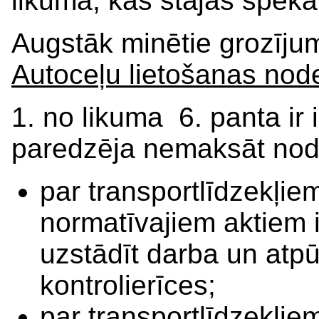
likumā, kas stājas spēkā
Augstāk minētie grozīju
Autoceļu lietošanas nod
1. no likuma 6. panta ir i
paredzēja nemaksāt nod
par transportlīdzekļie
normatīvajiem aktiem i
uzstādīt darba un atpūt
kontrolierīces;
par transportlīdzekļiem