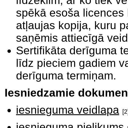
līdzeklim, ar ko tiek v
spēkā esoša licences 
atļaujas kopija, kuru
saņēmis attiecīgā vei
Sertifikāta derīguma 
līdz pieciem gadiem v
derīguma termiņam.
Iesniedzamie dokument
iesnieguma veidlapa
[2
iesnieguma pielikums