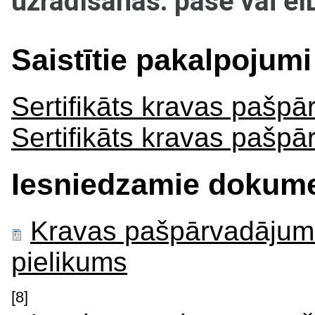
uzrādīšanas: pase vai eI
Saistītie pakalpojumi
Sertifikāts kravas pašp
Sertifikāts kravas pašpā
Iesniedzamie dokume
Kravas pašpārvadājumu 
pielikums
[8]