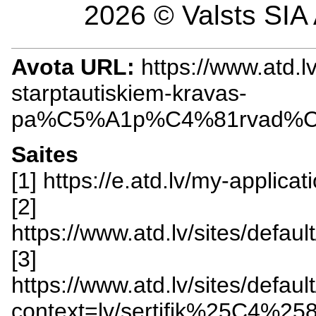
2026 © Valsts SIA 
Avota URL:
https://www.atd.l
starptautiskiem-kravas-
pa%C5%A1p%C4%81rvad%C
Saites
[1] https://e.atd.lv/my-applic
[2]
https://www.atd.lv/sites/de
[3]
https://www.atd.lv/sites/defa
context=lv/sertifik%25C4%258