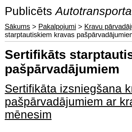
Publicēts
Autotransporta 
Sākums
>
Pakalpojumi
>
Kravu pārvadā
starptautiskiem kravas pašpārvadājumie
Sertifikāts starptaut
pašpārvadājumiem
Sertifikāta izsniegšana 
pašpārvadājumiem ar kr
mēnesim