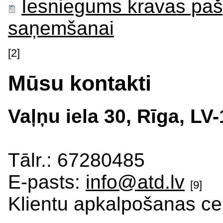
Iesniegums kravas paš
saņemšanai
[2]
Mūsu kontakti
Vaļņu iela 30, Rīga, LV
Tālr.: 67280485
E-pasts:
info@atd.lv
[9]
Klientu apkalpošanas ce