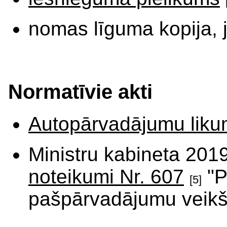
nomas līguma kopija, 
Normatīvie akti
Autopārvadājumu lik
Ministru kabineta 201
noteikumi
Nr. 607
"P
[5]
pašpārvadājumu veikš