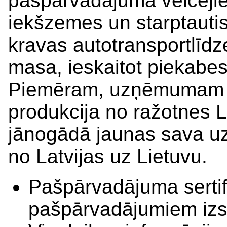
pašpārvadājuma veicējiem
iekšzemes un starptauti
kravas autotransportlīdz
masa, ieskaitot piekabe
Piemēram, uzņēmumam 
produkcija no ražotnes L
jānogādā jaunas sava u
no Latvijas uz Lietuvu.
Pašpārvadājuma sertif
pašpārvadājumiem izs