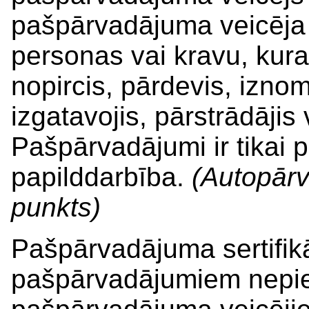
pašpārvadājuma veicēja
personas vai kravu, kura
nopircis, pārdevis, iznomā
izgatavojis, pārstrādājis 
Pašpārvadājumi ir tikai
papilddarbība.
(Autopārv
punkts)
Pašpārvadājuma sertifikā
pašpārvadājumiem nepi