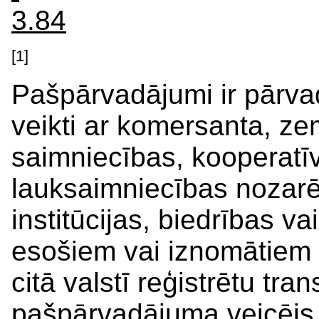
3.84
[1]
Pašpārvadājumi ir pārva
veikti ar komersanta, ze
saimniecības, kooperatī
lauksaimniecības nozarē,
institūcijas, biedrības 
esošiem vai iznomātiem 
citā valstī reģistrētu tra
pašpārvadājuma veicējs v