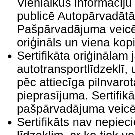
Vienlaikus informāciju 
publicē Autopārvadātā
Pašpārvadājuma veicēja
oriģināls un viena kop
Sertifikāta oriģinālam
autotransportlīdzeklī,
pēc attiecīga pilnvaro
pieprasījuma. Sertifikā
pašpārvadājuma veicēj
Sertifikāts nav nepiec