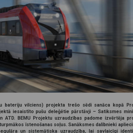
u bateriju vilciens) projekta trešo sēdi sanāca kopā Pr
ktā iesaistīto pušu deleģētie pārstāvji – Satiksmes minis
š un ATD. BEMU Projektu uzraudzības padome izvērtēja pr
 turpmākos īstenošanas soļus. Sanāksmes dalībnieki aplieci
gulāra un sistemātiska uzraudzība, lai savlaicīgi identi