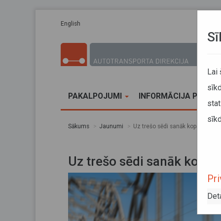
Pārlekt uz galveno saturu
English
Sī
Lai
sīkd
PAKALPOJUMI
INFORMĀCIJA PĀRVA
stat
sīkd
Sākums
Jaunumi
Uz trešo sēdi sanāk kopā BEMU 
Uz trešo sēdi sanāk kopā
Pri
Det