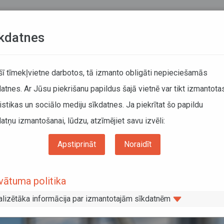
Teksta versija
L
kdatnes
KUSTĪBAS SARAKSTI
 šī tīmekļvietne darbotos, tā izmanto obligāti nepieciešamās
atnes. Ar Jūsu piekrišanu papildus šajā vietnē var tikt izmantota
DĀTĀJIEM
SABIEDRISKAIS TRANSPORTS
PAR MUM
istikas un sociālo mediju sīkdatnes. Ja piekrītat šo papildu
atņu izmantošanai, lūdzu, atzīmējiet savu izvēli:
Projektu uzraudzības padome
Apstiprināt
Noraidīt
 BEMU Projektu uzraudzības padome
vātuma politika
alizētāka informācija par izmantotajām sīkdatnēm