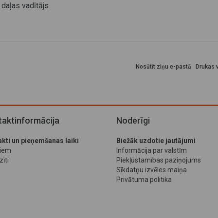
 daļas vadītājs
Nosūtīt ziņu e-pastā
Drukas v
aktinformācija
Noderīgi
kti un pieņemšanas laiki
Biežāk uzdotie jautājumi
jiem
Informācija par valstīm
īti
Piekļūstamības paziņojums
Sīkdatņu izvēles maiņa
Privātuma politika