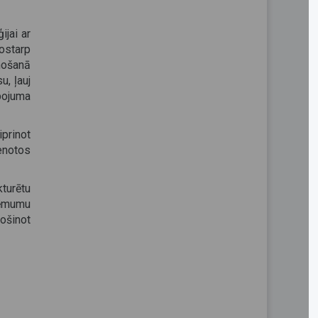
ijai ar
tostarp
ānošanā
u, ļauj
pojuma
prinot
tenotos
turētu
lēmumu
ošinot