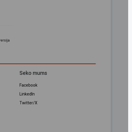
ersija
Seko mums
Facebook
LinkedIn
Twitter/X