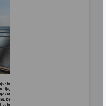
ojektu
trija,
ojekta
na, ka
ficētu