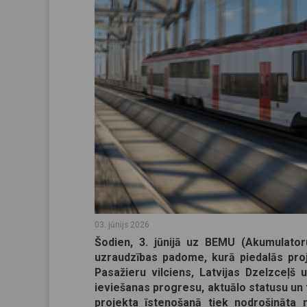
03. jūnijs 2026
Šodien, 3. jūnijā uz BEMU (Akumulator
uzraudzības padome, kurā piedalās proje
Pasažieru vilciens, Latvijas Dzelzceļ
ieviešanas progresu, aktuālo statusu un
projekta īstenošanā tiek nodrošināta re