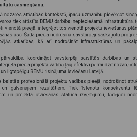
ultātu sasniegšanu.
ā nozares attīstības kontekstā, īpašu uzmanību pievēršot sinerģ
tvaros tiek attīstīta BEMU darbībai nepieciešamā infrastruktūra, 
ēti vienotā pieejā, integrējot tos vienotā projektu ieviešanas pl
ešanas ass. Šāda pieeja nodrošina savstarpēji saskaņotu progres
arpējās atkarības, kā arī nodrošināt infrastruktūras un pakal
pārvaldība, koordinējot savstarpēji saistītās darbības un sti
tegrēta pieeja projekta vadībā ļauj efektīvi pārraudzīt nozarē īs
 un ilgtspējīgu BEMU risinājuma ieviešanu Latvijā.
alstās profesionālā projektu vadības pieejā, nodrošinot struk
m un galvenajiem rezultātiem. Tiek īstenota konsekventa 
m un projekta ieviešanas statusa izvērtējumu, tādējādi nodr