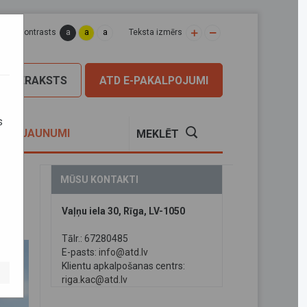
a
a
a
apas kontrasts
Teksta izmērs
PIERAKSTS
ATD E-PAKALPOJUMI
s
S
JAUNUMI
MEKLĒT
MŪSU KONTAKTI
Vaļņu iela 30, Rīga, LV-1050
Tālr.: 67280485
E-pasts:
info@atd.lv
Klientu apkalpošanas centrs:
riga.kac@atd.lv