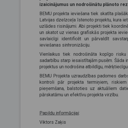
izaicinājumus un nodrošinātu plānoto rez
BEMU projekta ieviešana tiek skatīta plašāk
Latvijas dzelzceļa īstenoto projektu, kura ie
uzlādes risinājumi. Abi projekti tiek koordin
un skatot uz vienas grafiskās projekta ievi
savlaicīgi identificēt un pārvaldīt savst
ieviešanas sinhronizāciju.
Vienlaikus tiek nodrošināta kopīgo risku 
sadarbību starp iesaistītajām pusēm. Šāda in
projektus un nodrošina atbildīgu, mērķtiecīgu
BEMU Projekta uzraudzības padomes darbs b
kontroli pār projekta termiņiem, riskie
pieņemšana, balstoties uz aktuāliem datie
pārskatāmu un efektīvu projekta virzību.
Papildu informācijai
:
Viktors Zaķis