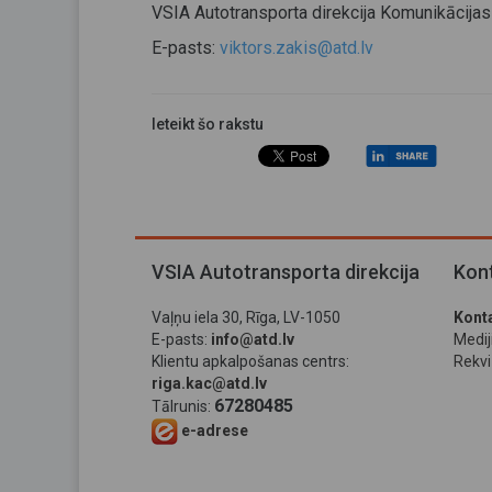
VSIA Autotransporta direkcija Komunikācijas
E-pasts:
viktors.zakis@atd.lv
Ieteikt šo rakstu
VSIA Autotransporta direkcija
Kont
Vaļņu iela 30, Rīga, LV-1050
Konta
E-pasts:
info@atd.lv
Medi
Klientu apkalpošanas centrs:
Rekviz
riga.kac@atd.lv
67280485
Tālrunis:
e-adrese